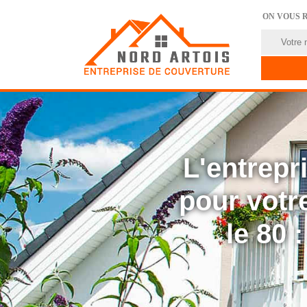
ON VOUS 
L'entrep
pour votre
le 80 