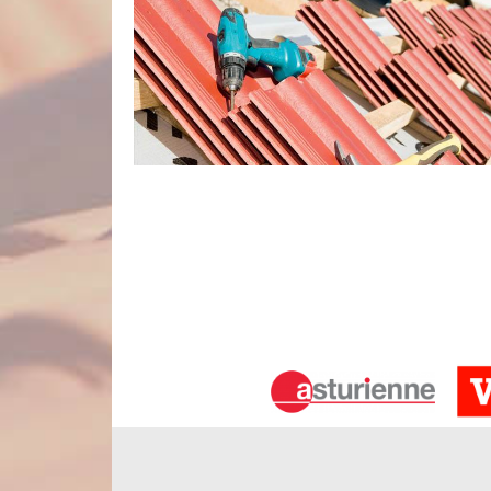
Le service de dépannage couvreur de 
Votre toiture rencontre des problèmes ? Que vous so
ou autre, n’hésitez pas à contacter Nord Artois 
déplacer à tout moment pour vérifier l’état de vot
vont pouvoir réparer correctement votre toit,
intempéries. Selon l’envergure des dégâts, notre 
réfection totale du matériau de couverture.
Les compétences de notre équipe de c
Les travaux de couverture de notre clientèle seront