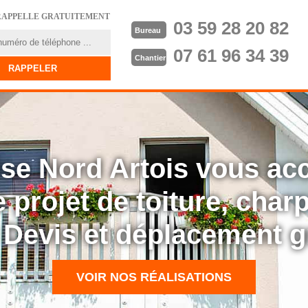
RAPPELLE GRATUITEMENT
03 59 28 20 82
Bureau
07 61 96 34 39
Chantier
rise Nord Artois vous a
 projet de toiture, cha
: Devis et déplacement g
VOIR NOS RÉALISATIONS