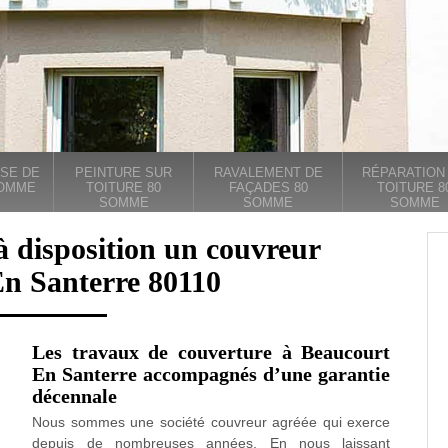
SE DE
PEINTURE SUR
RAVALEMENT DE
RÉPARATION
SOMME
TOITURE 80
FAÇADES 80
TOITURE 8
SOMME
SOMME
SOMME
à disposition un couvreur
n Santerre 80110
Les travaux de couverture à Beaucourt
En Santerre accompagnés d’une garantie
décennale
Nous sommes une société couvreur agréée qui exerce
depuis de nombreuses années. En nous laissant