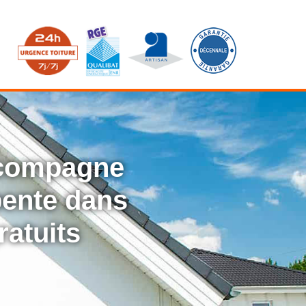
ccompagne
rpente dans
ratuits