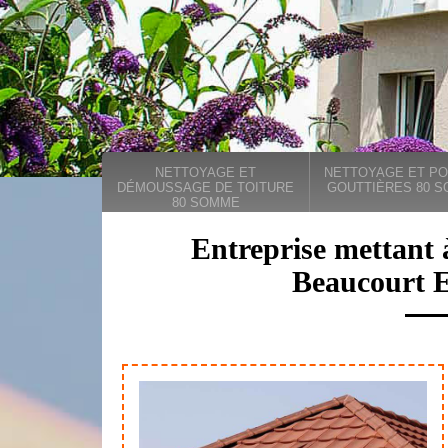
NETTOYAGE ET
NETTOYAGE ET PO
DÉMOUSSAGE DE TOITURE
GOUTTIÈRES 80 
80 SOMME
Entreprise mettant 
Beaucourt E