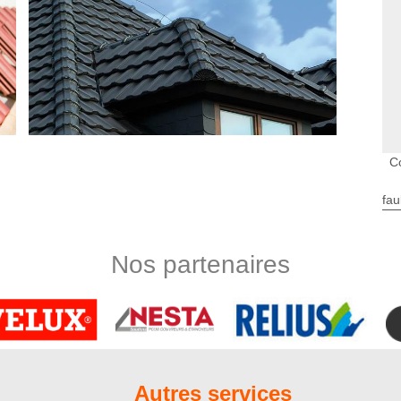
C
fau
l’entreprise Nord Artois
yez confronté à une infiltration d’eau, à une fuite de toiture
Nos partenaires
qui dispose d’un service de dépannage couvreur qui peut se
re toiture. Spécialistes en dépannage toiture, nos couvreurs
 de sorte que vous soyez à nouveau préserver contre les
équipe est en mesure d’assurer une réparation minime ou une
ouvreurs du 80110
Autres services
 remis entre les mains de notre équipe de couvreurs certifiés.