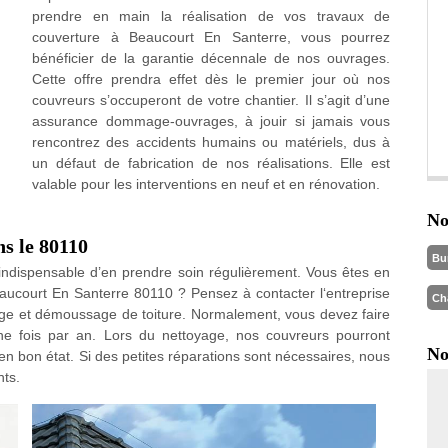
prendre en main la réalisation de vos travaux de
couverture à Beaucourt En Santerre, vous pourrez
bénéficier de la garantie décennale de nos ouvrages.
Cette offre prendra effet dès le premier jour où nos
couvreurs s’occuperont de votre chantier. Il s’agit d’une
assurance dommage-ouvrages, à jouir si jamais vous
rencontrez des accidents humains ou matériels, dus à
un défaut de fabrication de nos réalisations. Elle est
valable pour les interventions en neuf et en rénovation.
No
ns le 80110
Bu
st indispensable d’en prendre soin régulièrement. Vous êtes en
eaucourt En Santerre 80110 ? Pensez à contacter l‘entreprise
Ch
age et démoussage de toiture. Normalement, vous devez faire
ne fois par an. Lors du nettoyage, nos couvreurs pourront
No
 en bon état. Si des petites réparations sont nécessaires, nous
nts.