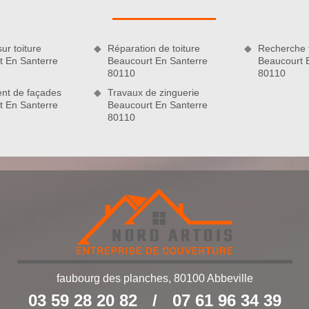
sans couvreurs à Beaucourt En Santerre sont aptes à réaliser
iez entièrement leur faire confier et les laissez prendre en
retien ou de réparation de toiture ainsi que vos travaux de
ur toiture
Réparation de toiture
Recherche f
 vrais passionnés qui accentuent leur professionnalisme ainsi
t En Santerre
Beaucourt En Santerre
Beaucourt 
80110
80110
nt de façades
Travaux de zinguerie
t En Santerre
Beaucourt En Santerre
80110
faubourg des planches, 80100 Abbeville
ojet de réparation de toiture
03 59 28 20 82
/
07 61 96 34 39