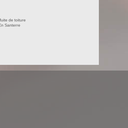
uite de toiture
En Santerre