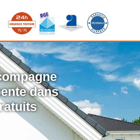
ccompagne
rpente dans
ratuits