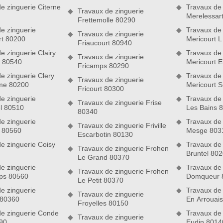
e zinguerie Citerne
Travaux de 
Travaux de zinguerie
Merelessar
Frettemolle 80290
e zinguerie
Travaux de 
Travaux de zinguerie
rt 80200
Mericourt 
Friaucourt 80940
e zinguerie Clairy
Travaux de 
Travaux de zinguerie
x 80540
Mericourt 
Fricamps 80290
e zinguerie Clery
Travaux de 
Travaux de zinguerie
me 80200
Mericourt 
Fricourt 80300
e zinguerie
Travaux de 
Travaux de zinguerie Frise
l 80510
Les Bains 
80340
e zinguerie
Travaux de 
Travaux de zinguerie Friville
 80560
Mesge 803
ise de couverture Nord Artois
Escarbotin 80130
e zinguerie Coisy
Travaux de 
ouverture Nord Artois suggère également comme prestations le
Travaux de zinguerie Frohen
Bruntel 80
Le Grand 80370
toyage de gouttières, la peinture sur toiture, le nettoyage et
e zinguerie
Travaux de 
nsi que la recherche fuite de toiture. Bien sûr, nous pouvons
Travaux de zinguerie Frohen
ps 80560
Domqueur 
de toiture. N’hésitez pas à nous contacter et à nous confier
Le Petit 80370
os activités, sachant que nous pouvons intervenir dans le 80 et
e zinguerie
Travaux de 
Travaux de zinguerie
 80360
En Arrouai
Froyelles 80150
de zinguerie Conde
Travaux de 
conformes aux normes
Travaux de zinguerie
890
Eudin 8014