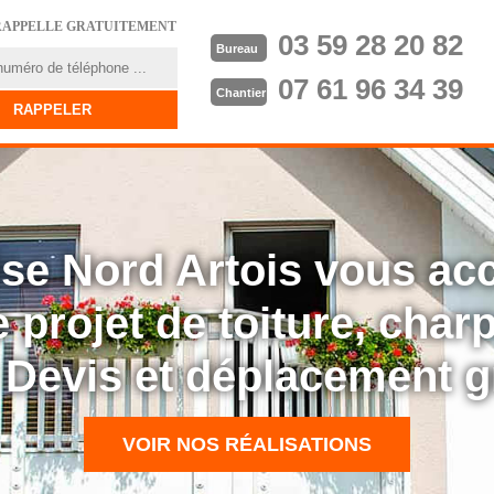
RAPPELLE GRATUITEMENT
03 59 28 20 82
Bureau
07 61 96 34 39
Chantier
rise Nord Artois vous a
 projet de toiture, cha
: Devis et déplacement g
VOIR NOS RÉALISATIONS