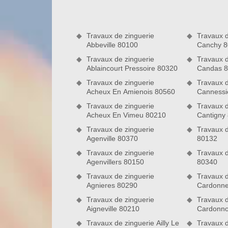
verrières, les fenêtres de toit ou les entourages 
toiture. Sachez que notre entreprise est apte à réa
de l’art.
Travaux de zinguerie
Travaux d
Abbeville 80100
Canchy 
Travaux de zinguerie
Travaux d
Ablaincourt Pressoire 80320
Candas 
Travaux de zinguerie
Travaux d
Acheux En Amienois 80560
Cannessi
Travaux de zinguerie
Travaux d
Acheux En Vimeu 80210
Cantigny
Travaux de zinguerie
Travaux 
Agenville 80370
80132
Travaux de zinguerie
Travaux 
Agenvillers 80150
80340
Travaux de zinguerie
Travaux d
Agnieres 80290
Cardonne
Faites poser vos gouttières par notre
Travaux de zinguerie
Travaux d
En tant que professionnel en zinguerie, l’entrepr
Aigneville 80210
Cardonno
prestations de pose de gouttières. Notez que vos go
leur bon écoulement. Si vous nous engagez pour in
Travaux de zinguerie Ailly Le
Travaux 