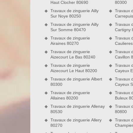
Haut Clocher 80690
80300
type de gouttière adapté à la forme de votre 
d’urbanisme de votre quartier, au style architectur
Travaux de zinguerie Ailly
Travaux d
région.
Sur Noye 80250
Carrepui
Travaux de zinguerie Ailly
Travaux d
Nord Artois, une entreprise de zingue
Sur Somme 80470
Cartigny
Vous envisagez de faire des travaux de zinguerie
Travaux de zinguerie
Travaux d
zingueur certifié tel que l’entreprise Nord Artois
Airaines 80270
Cauliere
signifie que nous maîtrisons à la perfection les d
Travaux de zinguerie
Travaux d
réparation d’accessoires de zinguerie. Notre entr
Aizecourt Le Bas 80240
Cavillon 
contacter si vous recherchez un zingueur fiabl
Travaux de zinguerie
Travaux d
l’étanchéité de votre toiture sera à son comble.
Aizecourt Le Haut 80200
Cayeux E
Travaux de zinguerie Albert
Travaux d
80300
Cayeux S
Travaux de zinguerie
Travaux d
Allaines 80200
Buleux 8
Travaux de zinguerie Allenay
Travaux d
80530
80800
Travaux de zinguerie Allery
Travaux d
80270
Champie