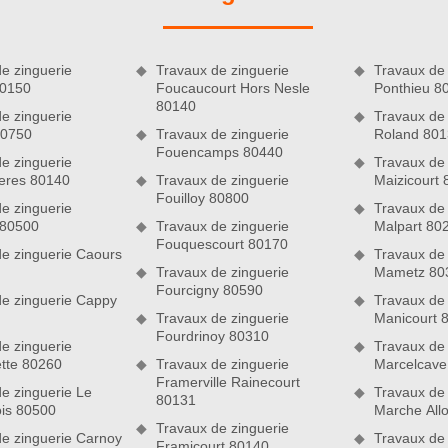
de cheminées, assurent un renforcement de l’étanchéité de la
liser des travaux de zinguerie dans un total respect des règles
e zinguerie
Travaux de zinguerie
Travaux de
80150
Foucaucourt Hors Nesle
Ponthieu 8
80140
e zinguerie
Travaux de
80750
Travaux de zinguerie
Roland 801
Fouencamps 80440
e zinguerie
Travaux de 
eres 80140
Travaux de zinguerie
Maizicourt
Fouilloy 80800
e zinguerie
Travaux de 
 80500
Travaux de zinguerie
Malpart 80
Fouquescourt 80170
de zinguerie Caours
Travaux de 
Travaux de zinguerie
Mametz 80
Fourcigny 80590
de zinguerie Cappy
Travaux de 
Travaux de zinguerie
Manicourt 
Fourdrinoy 80310
e zinguerie
Travaux de 
tte 80260
Travaux de zinguerie
Marcelcave
 équipe de couvreurs zingueurs
Framerville Rainecourt
e zinguerie Le
Travaux de 
ise de couverture Nord Artois est qualifiée pour assurer des
80131
is 80500
Marche All
uttières sont là pour canaliser les eaux de pluie et permettre
Travaux de zinguerie
staller vos gouttières, nous pouvons vous aider à choisir le
de zinguerie Carnoy
Travaux de 
Framicourt 80140