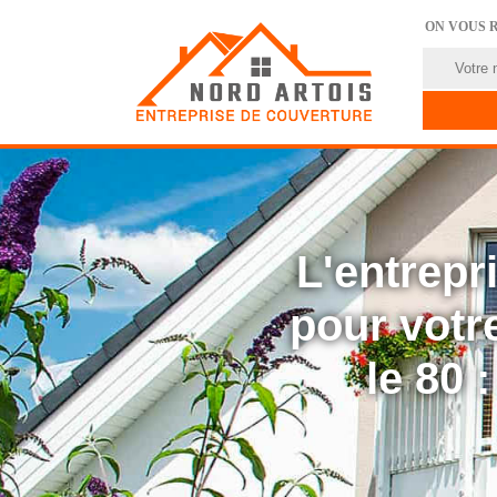
ON VOUS 
L'entrep
pour votre
le 80 