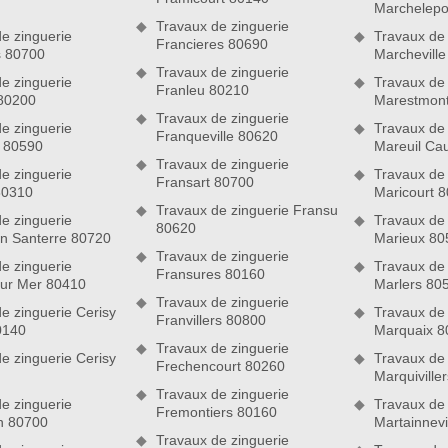
Marchelepo
toiture et le matériau de gouttière conforme aux normes
Travaux de zinguerie
al de votre maison ainsi qu’aux conditions climatiques de votre
e zinguerie
Travaux de 
Francieres 80690
s 80700
Marchevill
Travaux de zinguerie
e zinguerie
Travaux de 
rie de proximité
Franleu 80210
 80200
Marestmont
 ? Pour cela, vous avez besoin de faire appel à un couvreur
Travaux de zinguerie
e zinguerie
Travaux de 
Franqueville 80620
. Nous sommes en activité depuis des années d’affilées, ce qui
s 80590
Mareuil Ca
iverses techniques de pose, de rénovation, d’entretien et de
Travaux de zinguerie
e zinguerie
Travaux de 
eprise de zinguerie est siégée dans le 80. Vous pouvez nous
Fransart 80700
80310
Maricourt 
e et expérimenté de proximité. Grâce à nos interventions,
Travaux de zinguerie Fransu
e zinguerie
Travaux de 
80620
n Santerre 80720
Marieux 80
Travaux de zinguerie
e zinguerie
Travaux de 
Fransures 80160
ur Mer 80410
Marlers 80
Travaux de zinguerie
e zinguerie Cerisy
Travaux de 
Franvillers 80800
0140
Marquaix 8
Travaux de zinguerie
e zinguerie Cerisy
Travaux de 
Frechencourt 80260
Marquiville
Travaux de zinguerie
e zinguerie
Travaux de 
Fremontiers 80160
n 80700
Martainnevi
Travaux de zinguerie