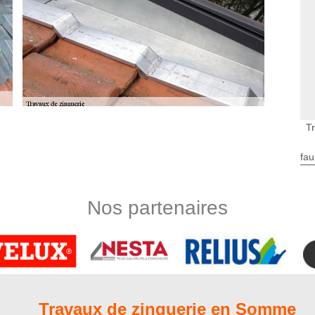
T
l’entreprise Nord Artois
’activités, Nord Artois détient un savoir-faire incontestable en
fau
80 Somme, notre établissement adresse ses prestations à tous
 les environs. Pour assurer la bonne marche des travaux de
ne équipe de couvreurs zingueurs certifiés, capables de fournir
Nos partenaires
aux suivant les règles de l’art. Confiez-nous votre projet de
tière de zinguerie
80 que nous réalisons, nous sommes en mesure d’assurer la
t ainsi que l’entretien des accessoires de zinguerie. Il faut
gouttières, les chéneaux, les planches de rives, les noues, les
Travaux de zinguerie en Somme