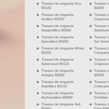
Travaux de zinguerie Arry
Travaux d
80120
80490
Travaux de zinguerie
Travaux d
Arvillers 80910
Cizancou
Travaux de zinguerie
Travaux d
Assainvillers 80500
Saulchoi
Travaux de zinguerie
Travaux d
Assevillers 80200
Sur Som
Travaux de zinguerie Athies
Travaux d
80200
Cocquere
Travaux de zinguerie
Travaux d
Aubercourt 80110
Coigneux
Les activités principales de l’entrepr
Travaux de zinguerie
Travaux d
Hormis les travaux de zinguerie, l’entreprise de c
Aubigny 80800
80260
nettoyage et démoussage de toiture, la pose et net
Travaux de zinguerie
Travaux d
ravalement de façades, la réparation de toiture ai
Aubvillers 80110
Colincam
nous charger de vos travaux de pose et rénovation 
votre projet si ce dernier entre dans le cadre de n
Travaux de zinguerie
Travaux d
Auchonvillers 80560
Combles
ses environs.
Travaux de zinguerie Ault
Travaux 
Des travaux de zinguerie dans le 80 
80460
Folie 80