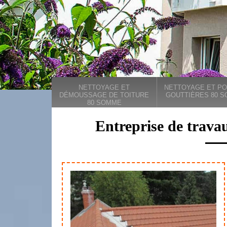
NETTOYAGE ET
NETTOYAGE ET PO
DÉMOUSSAGE DE TOITURE
GOUTTIÈRES 80 
80 SOMME
Entreprise de trava