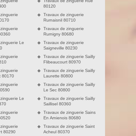
zinguerie
Travaux de zinguerie Rue
400
80120
zinguerie
Travaux de zinguerie
0170
Rumaisnil 80710
zinguerie
Travaux de zinguerie
80360
Rumigny 80680
zinguerie Le
Travaux de zinguerie
0
Saigneville 80230
zinguerie
Travaux de zinguerie Sailly
810
Flibeaucourt 80970
zinguerie
Travaux de zinguerie Sailly
t 80170
Laurette 80800
zinguerie
Travaux de zinguerie Sailly
80590
Le Sec 80800
zinguerie Le
Travaux de zinguerie Sailly
370
Saillisel 80360
zinguerie
Travaux de zinguerie Sains
80520
En Amienois 80680
zinguerie
Travaux de zinguerie Saint
t 80290
Acheul 80370