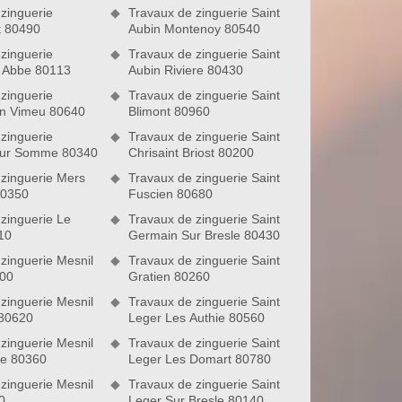
zinguerie
Travaux de zinguerie Saint
t 80490
Aubin Montenoy 80540
zinguerie
Travaux de zinguerie Saint
L Abbe 80113
Aubin Riviere 80430
zinguerie
Travaux de zinguerie Saint
En Vimeu 80640
Blimont 80960
zinguerie
Travaux de zinguerie Saint
Sur Somme 80340
Chrisaint Briost 80200
zinguerie Mers
Travaux de zinguerie Saint
80350
Fuscien 80680
zinguerie Le
Travaux de zinguerie Saint
10
Germain Sur Bresle 80430
zinguerie Mesnil
Travaux de zinguerie Saint
200
Gratien 80260
zinguerie Mesnil
Travaux de zinguerie Saint
80620
Leger Les Authie 80560
zinguerie Mesnil
Travaux de zinguerie Saint
se 80360
Leger Les Domart 80780
zinguerie Mesnil
Travaux de zinguerie Saint
0
Leger Sur Bresle 80140