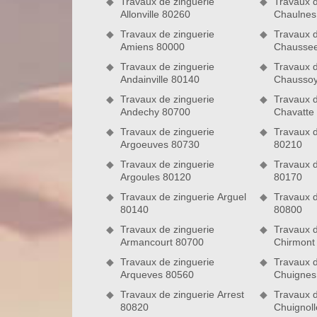
Travaux de zinguerie
Travaux d
Allonville 80260
Chaulnes
Travaux de zinguerie
Travaux d
Amiens 80000
Chaussee
Couvreur zingueur expert
Travaux de zinguerie
Travaux d
Andainville 80140
Chaussoy
Pour l’exécution d’un projet de zinguerie, l’expéri
Travaux de zinguerie
Travaux d
permet au réalisateur des travaux de savoir affro
Andechy 80700
Chavatte
présenter. Dans la zone du 80 Somme, il y a notr
toute les connaissances utiles que nous acquéri
Travaux de zinguerie
Travaux 
Argoeuves 80730
80210
interventions. Nous sommes totalement capables de 
surtout pas à nous faire confiance.
Travaux de zinguerie
Travaux d
Argoules 80120
80170
Une entreprise fiable pour réaliser de
Travaux de zinguerie Arguel
Travaux d
Seuls les couvreurs passionnés sont aptes à faire des
80140
80800
de suivre des étapes bien précises et de savoir mani
Travaux de zinguerie
Travaux d
interventions en zinguerie. Comme Nord Artois es
Armancourt 80700
Chirmont
d’une équipe de zingueurs certifiés et passionné
Travaux de zinguerie
Travaux d
interventions, votre habitation sera, non seul
Arqueves 80560
Chuignes
esthétique.
Travaux de zinguerie Arrest
Travaux d
80820
Chuignol