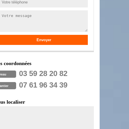
s coordonnées
03 59 28 20 82
reau
07 61 96 34 39
antier
us localiser