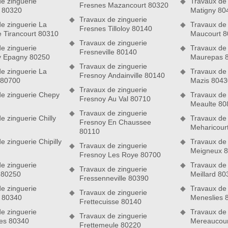
e zinguerie
Travaux de 
Fresnes Mazancourt 80320
 80320
Matigny 80
Travaux de zinguerie
e zinguerie La
Travaux de 
Fresnes Tilloloy 80140
 Tirancourt 80310
Maucourt 8
Travaux de zinguerie
e zinguerie
Travaux de 
Fresneville 80140
 Epagny 80250
Maurepas 
ence professionnelle est un savoir-faire très primordial. Cela
Travaux de zinguerie
e zinguerie La
Travaux de 
nter intelligemment toute les difficultés qui pourraient se
Fresnoy Andainville 80140
 80700
Mazis 8043
e équipe qui est un très bon couvreur zingueur. Nous avons
Travaux de zinguerie
ons lors de notre formation ainsi que durant nos anciennes
de zinguerie Chepy
Travaux de 
Fresnoy Au Val 80710
Meaulte 80
viser la parfaite exécution de votre projet, alors, n’hésitez
Travaux de zinguerie
e zinguerie Chilly
Travaux de 
Fresnoy En Chaussee
Meharicour
80110
s travaux de zinguerie de qualité
e zinguerie Chipilly
Travaux de 
Travaux de zinguerie
 travaux de zinguerie, il faut se le dire ! En effet, il convient
Meigneux 
Fresnoy Les Roye 80700
er à la perfection les outils de travail afin de réussir toutes
e zinguerie
Travaux de 
Travaux de zinguerie
t une entreprise de zinguerie expérimentée, nous disposons
 80250
Meillard 80
Fressenneville 80390
s pour assurer la bonne marche de vos travaux. Grâce à nos
e zinguerie
Travaux de 
ement préservée des problèmes d’humidité, mais aussi plus
Travaux de zinguerie
 80340
Meneslies 
Frettecuisse 80140
e zinguerie
Travaux de 
Travaux de zinguerie
les 80340
Mereaucour
Frettemeule 80220