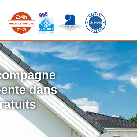
ccompagne
rpente dans
ratuits