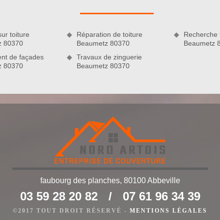
 réparation de toiture ainsi que vos travaux de zinguerie et
ionnés qui accentuent leur professionnalisme ainsi que leur
ur toiture
Réparation de toiture
Recherche f
z 80370
Beaumetz 80370
Beaumetz 
nt de façades
Travaux de zinguerie
z 80370
Beaumetz 80370
faubourg des planches, 80100 Abbeville
e toiture fiable
03 59 28 20 82
/
07 61 96 34 39
isons, il est essentiel d’avoir un toit parfaitement étanche et
 des travaux de réparation de toiture. N’hésitez pas à contacter
©2017 TOUT DROIT RÉSERVÉ -
MENTIONS LÉGALES