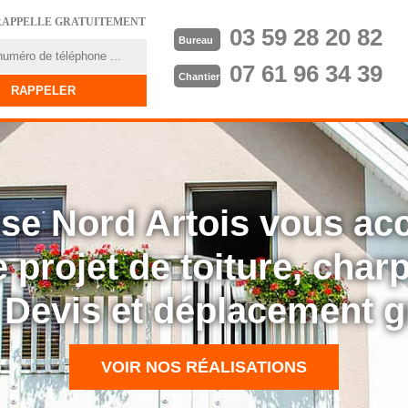
RAPPELLE GRATUITEMENT
03 59 28 20 82
Bureau
07 61 96 34 39
Chantier
rise Nord Artois vous a
 projet de toiture, cha
: Devis et déplacement g
VOIR NOS RÉALISATIONS