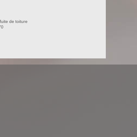
uite de toiture
70