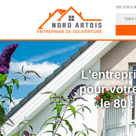
ON VOUS 
L'entrep
pour votre
le 80 