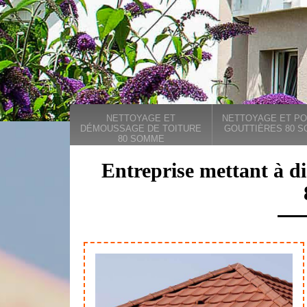
NETTOYAGE ET
NETTOYAGE ET PO
DÉMOUSSAGE DE TOITURE
GOUTTIÈRES 80 
80 SOMME
Entreprise mettant à d