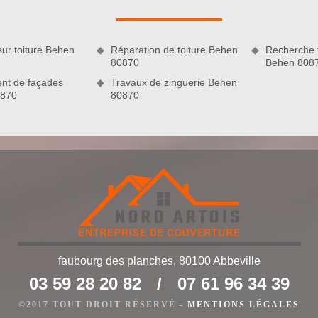
 soit dans sur un chantier en neuf ou dans le cadre d’une
s tiendrons compte de vos instructions.
sur toiture Behen
Réparation de toiture Behen
Recherche f
80870
Behen 808
nt de façades
Travaux de zinguerie Behen
0870
80870
n de votre couvreur
faubourg des planches, 80100 Abbeville
ravaux de couverture diffèrera d’un projet à un autre. Une
03 59 28 20 82
/
07 61 96 34 39
e pas au même tarif que lors d’une rénovation. Quoi qu’il en
f travaux de couverture sera tout de même raisonnable et
©2017 TOUT DROIT RÉSERVÉ -
MENTIONS LÉGALES