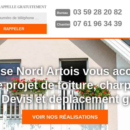
RAPPELLE GRATUITEMENT
03 59 28 20 82
Bureau
07 61 96 34 39
Chantier
rise Nord Artois vous a
 projet de toiture, cha
: Devis et déplacement g
VOIR NOS RÉALISATIONS