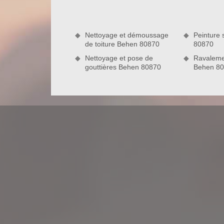
nous procéderons étape par étape et ce, que ce
rénovation. Sachez qu’avant toute intervention, nou
Nettoyage et démoussage
Peinture 
de toiture Behen 80870
80870
Nettoyage et pose de
Ravaleme
gouttières Behen 80870
Behen 8
Le tarif travaux de couverture à Behe
Avec la société couvreur Nord Artois, le prix t
intervention en pose de toiture ne sera par exempl
soit, nous pouvons vous assurer que notre tari