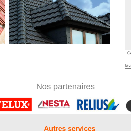
C
fau
couverture de maison mais vous avez un budget limité pour
fait de ne pas pouvoir engager un professionnel. Nous sommes
Nos partenaires
ances et les outils de travail utiles pour refaire d’une façon
 Le coût de notre service est à la portée de toute les classes
 pas vous décevoir. Nous travaillons partout à Behen.
 de qualité
e veut d’être toujours plus près de ses clients. Sur ce, notre
 couverture conforme aux normes et digne de l’esthétique de
Autres services
ond pour fournir l’ouvrage dont vous rêviez. Pour y parvenir,