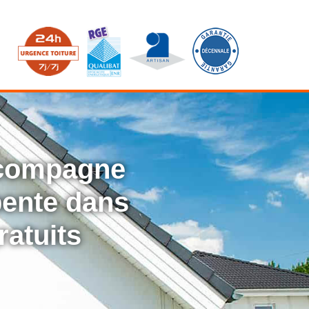
ccompagne
rpente dans
ratuits