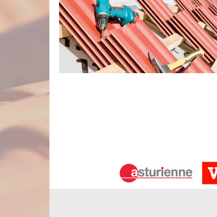
Couvreur pas cher
Si vous désirez faire une rénovation de votre 
accomplir cette tâche, n’ayez pas de souci sur le 
un couvreur très qualifié. Nous avons les connaiss
strictement professionnel tout état de la toiture.
sociales. Veuillez-nous faire appel et nous n’allons
Nous ne suggérons que des prestations
Nord Artois est une entreprise de couverture qui s
objectif est de faire en sorte que vous ayez une
votre habitation. Nous allons donc nous donner à f