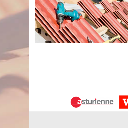
Nos services d’entretien de toiture da
Pour s’assurer de la longévité de sa toiture, il e
quête d’un couvreur pour entretien de toiture à Br
Artois qui suggère des prestations de nettoyag
nettoyer en profondeur votre toiture au moins u
s’assurer que votre revêtement de toit est toujours
ne manquerons pas de réaliser les travaux y affére
Nord Artois : couvreur pas cher du 8
Nord Artois est une entreprise qui s’affirme êtr