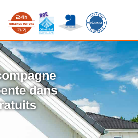
ccompagne
rpente dans
ratuits