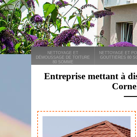
NETTOYAGE ET
NETTOYAGE ET PO
DÉMOUSSAGE DE TOITURE
GOUTTIÈRES 80 
80 SOMME
Entreprise mettant à di
Corne