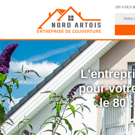
ON VOUS 
L'entrep
pour votre
le 80 