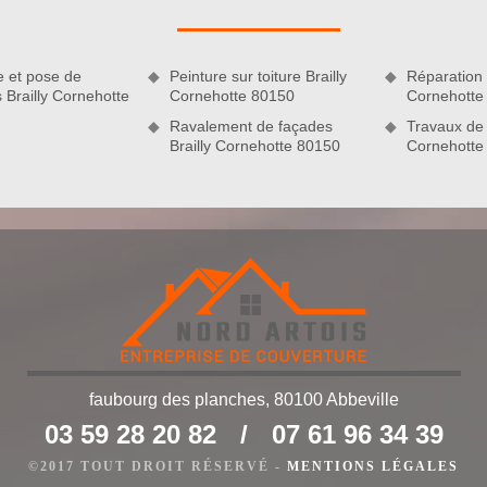
ons par là que vous pouvez accéder à nos prestations de
vu pour réaliser vos travaux de couverture. Pour certaines de
ons sur mesure et ajuster nos prestations en fonction de votre
e et pose de
Peinture sur toiture Brailly
Réparation d
e nos mains et profitez de nos services de qualité qui sont
s Brailly Cornehotte
Cornehotte 80150
Cornehotte
Ravalement de façades
Travaux de 
Brailly Cornehotte 80150
Cornehotte
faubourg des planches, 80100 Abbeville
03 59 28 20 82
/
07 61 96 34 39
 de qualité
©2017 TOUT DROIT RÉSERVÉ -
MENTIONS LÉGALES