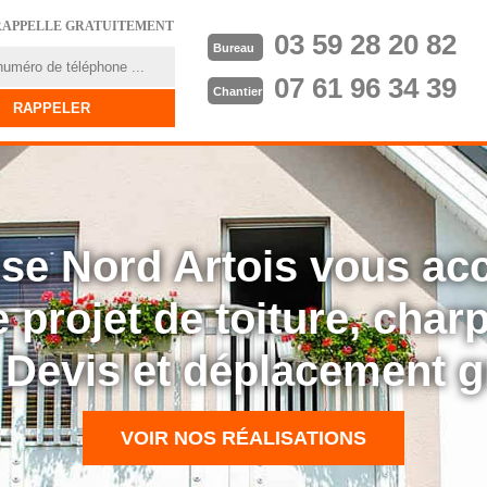
RAPPELLE GRATUITEMENT
03 59 28 20 82
Bureau
07 61 96 34 39
Chantier
rise Nord Artois vous a
 projet de toiture, cha
: Devis et déplacement g
VOIR NOS RÉALISATIONS