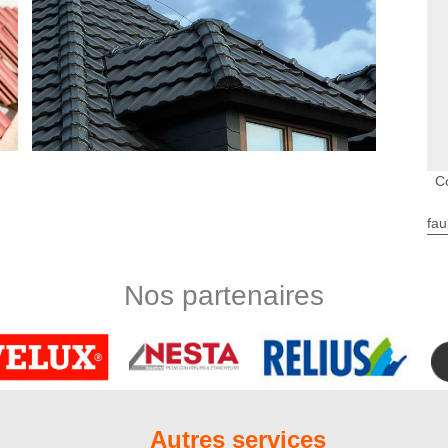
C
fau
ns le 80150
st indispensable d’en prendre soin régulièrement. Vous êtes en
Nos partenaires
ailly Cornehotte 80150 ? Pensez à contacter l‘entreprise Nord
e et démoussage de toiture. Normalement, vous devez faire
ne fois par an. Lors du nettoyage, nos couvreurs pourront
 en bon état. Si des petites réparations sont nécessaires, nous
nts.
0150
Autres services
e un couvreur pas cher au service des habitants de Brailly