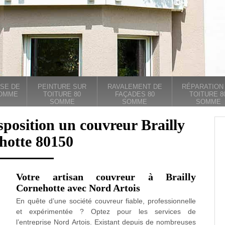
SE DE
PEINTURE SUR
RAVALEMENT DE
RÉPARATION
SOMME
TOITURE 80
FAÇADES 80
TOITURE 8
SOMME
SOMME
SOMME
sposition un couvreur Brailly
hotte 80150
Votre artisan couvreur à Brailly
Cornehotte avec Nord Artois
En quête d’une société couvreur fiable, professionnelle
et expérimentée ? Optez pour les services de
l’entreprise Nord Artois. Existant depuis de nombreuses