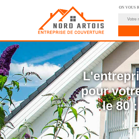
ON VOUS 
L'entrep
pour votre
le 80 