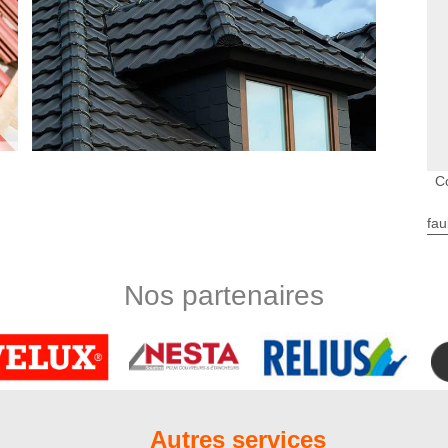
C
à Brocourt 80430
fau
t, nous ne devrions pas négliger la mise en œuvre de sa
e opération vous permet de garder la meilleure condition de
essions de la météo sans négliger le côté sécuritaire. Si vous
Nos partenaires
es travaux de votre couverture, n’hésitez surtout pas à nous
plaisir de la traiter gratuitement, correctement et aussi
ns le 80430
st indispensable d’en prendre soin régulièrement. Vous êtes en
ocourt 80430 ? Pensez à contacter l‘entreprise Nord Artois qui
Autres services
age de toiture. Normalement, vous devez faire nettoyer en