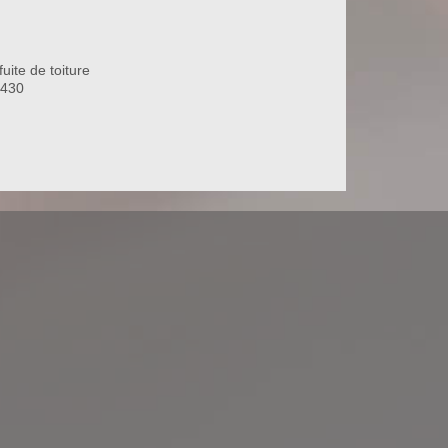
uite de toiture
0430