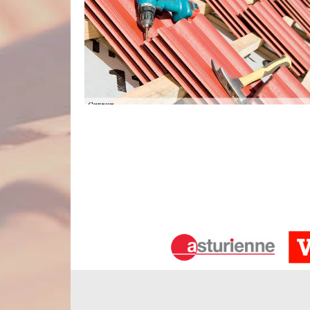
Couvreur professionnelle intervient 
Lorsque nous avons une toiture en mauvais éta
réparation. Le fait d’accomplir conformément cett
viabilité de votre habitat notamment envers les agr
désirez avoir des informations intéressantes sur l
passer votre demande de devis. Nous aurons le 
rapidement.
Nos services d’entretien de toiture da
Pour s’assurer de la longévité de sa toiture, il e
quête d’un couvreur pour entretien de toiture à Br
suggère des prestations de nettoyage et démouss