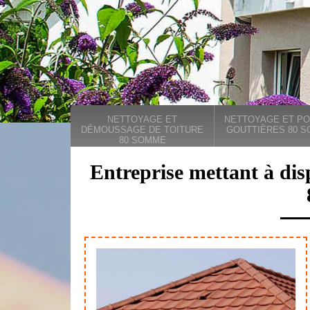
NETTOYAGE ET
NETTOYAGE ET PO
DÉMOUSSAGE DE TOITURE
GOUTTIÈRES 80 
80 SOMME
Entreprise mettant à dis