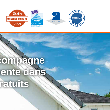
ccompagne
rpente dans
ratuits