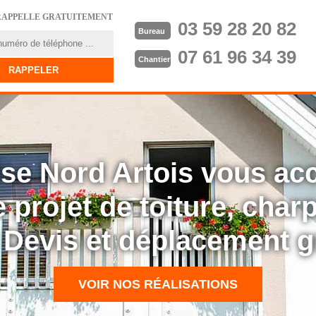
RAPPELLE GRATUITEMENT
03 59 28 20 82
Bureau
07 61 96 34 39
Chantier
rise Nord Artois vous a
 projet de toiture, cha
: Devis et déplacement g
VOIR NOS RÉALISATIONS