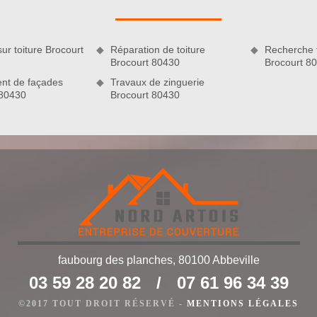
 Lors du nettoyage, nos couvreurs pourront s’assurer que votre
es petites réparations sont nécessaires, nous ne manquerons
sur toiture Brocourt
Réparation de toiture
Recherche f
Brocourt 80430
Brocourt 8
nt de façades
Travaux de zinguerie
 80430
Brocourt 80430
faubourg des planches, 80100 Abbeville
ojet de réparation de toiture
03 59 28 20 82
/
07 61 96 34 39
 des connaissances professionnelles en travaux de remise en
 sommes un artisan agrée et bien équipé. Nous disposons des
©2017 TOUT DROIT RÉSERVÉ -
MENTIONS LÉGALES