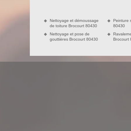
profondeur votre toiture au moins une fois par an.
revêtement de toit est toujours en bon état. Si d
pas de réaliser les travaux y afférents.
Nettoyage et démoussage
Peinture 
de toiture Brocourt 80430
80430
Nettoyage et pose de
Ravaleme
gouttières Brocourt 80430
Brocourt
Artisan couvreur : idéal pour votre pr
Un artisan couvreur est une personne qui dispose
état d’une toiture en panne. Pour notre cas, nous