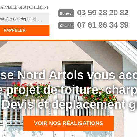
RAPPELLE GRATUITEMENT
03 59 28 20 82
Bureau
07 61 96 34 39
Chantier
rise Nord Artois vous a
 projet de toiture, cha
: Devis et déplacement g
VOIR NOS RÉALISATIONS