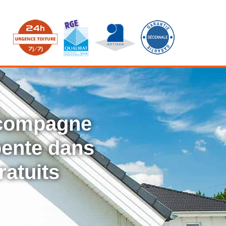
ccompagne
rpente dans
ratuits