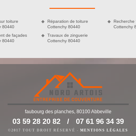
ges, à jouir si jamais vous rencontrez des accidents humains
réalisations. Elle est valable pour les interventions en neuf et
ur toiture
Réparation de toiture
Recherche f
y 80440
Cottenchy 80440
Cottenchy 
nt de façades
Travaux de zinguerie
y 80440
Cottenchy 80440
faubourg des planches, 80100 Abbeville
ualifié à Cottenchy 80440
03 59 28 20 82
/
07 61 96 34 39
né et agréé ? Faites appel à l’entreprise de couverture Nord
n élément très important de votre habitation puisqu’elle vous
©2017 TOUT DROIT RÉSERVÉ -
MENTIONS LÉGALES