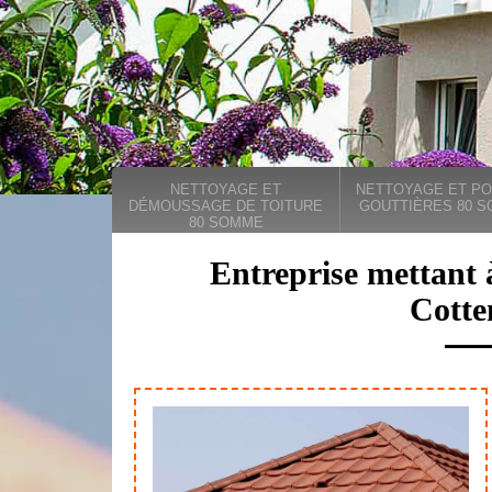
NETTOYAGE ET
NETTOYAGE ET PO
DÉMOUSSAGE DE TOITURE
GOUTTIÈRES 80 
80 SOMME
Entreprise mettant 
Cotte