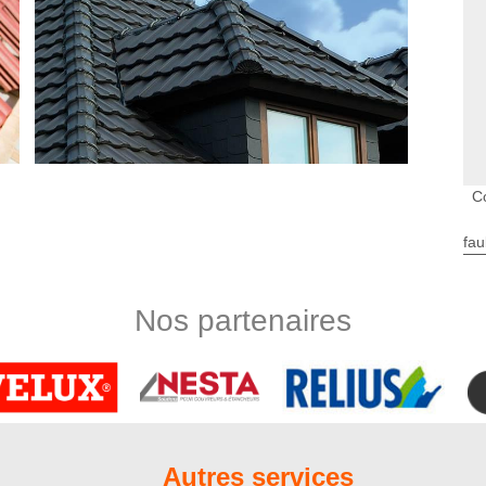
C
fau
couverture de maison mais vous avez un budget limité pour
fait de ne pas pouvoir engager un professionnel. Nous sommes
Nos partenaires
ances et les outils de travail utiles pour refaire d’une façon
 Le coût de notre service est à la portée de toute les classes
 pas vous décevoir. Nous travaillons partout à Cottenchy.
hy accompagnés d’une garantie décennale
rce depuis de nombreuses années. En nous laissant prendre
rture à Cottenchy, vous pourrez bénéficier de la garantie
Autres services
et dès le premier jour où nos couvreurs s’occuperont de votre