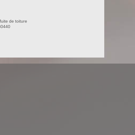
uite de toiture
80440