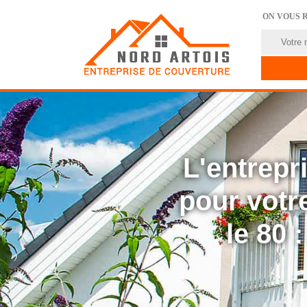
ON VOUS 
L'entrep
pour votre
le 80 