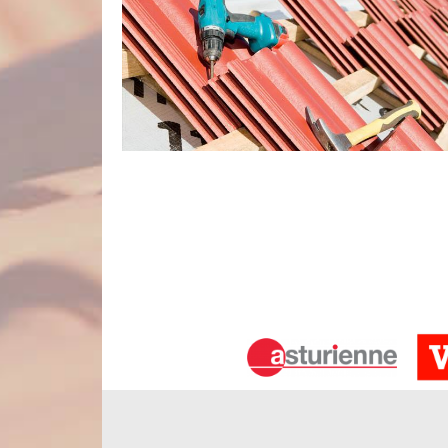
Couvreur pas cher
Si vous désirez faire une rénovation de votre 
accomplir cette tâche, n’ayez pas de souci sur le 
un couvreur très qualifié. Nous avons les connaiss
strictement professionnel tout état de la toiture.
sociales. Veuillez-nous faire appel et nous n’allons
Les travaux de couverture à Cottenc
Nous sommes une société couvreur agréée qui exe
en main la réalisation de vos travaux de couve
décennale de nos ouvrages. Cette offre prendra eff