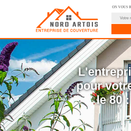
ON VOUS 
L'entrep
pour votre
le 80 