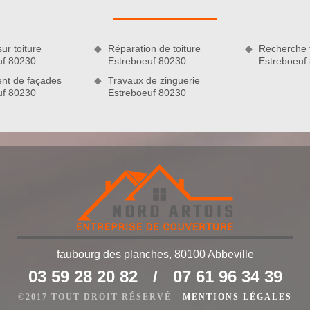
, notre établissement est en mesure de réaliser tous travaux
ure, en zinguerie et en ravalement. Située dans la ville de
ure adresse ses prestations à tous les particuliers et
ur toiture
Réparation de toiture
Recherche f
en avec la couverture. Artisan couvreur aguerri, Nord Artois
uf 80230
Estreboeuf 80230
Estreboeuf
t conformes aux normes.
nt de façades
Travaux de zinguerie
uf 80230
Estreboeuf 80230
faubourg des planches, 80100 Abbeville
03 59 28 20 82
/
07 61 96 34 39
 en générale
©2017 TOUT DROIT RÉSERVÉ -
MENTIONS LÉGALES