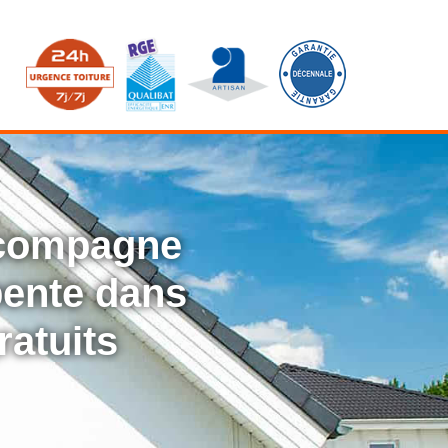
ccompagne
rpente dans
ratuits