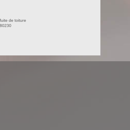
uite de toiture
 80230