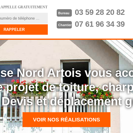
RAPPELLE GRATUITEMENT
03 59 28 20 82
Bureau
07 61 96 34 39
Chantier
rise Nord Artois vous a
 projet de toiture, cha
: Devis et déplacement g
VOIR NOS RÉALISATIONS