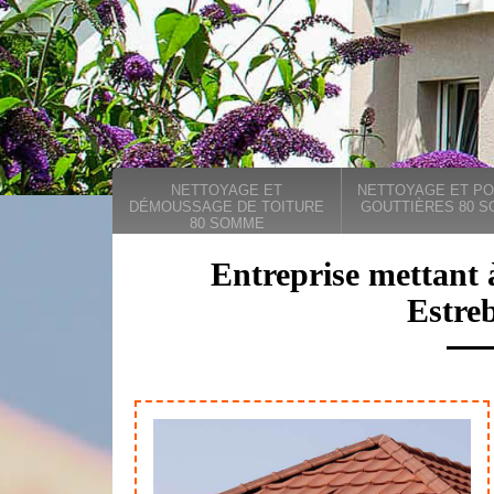
NETTOYAGE ET
NETTOYAGE ET PO
DÉMOUSSAGE DE TOITURE
GOUTTIÈRES 80 
80 SOMME
Entreprise mettant 
Estre