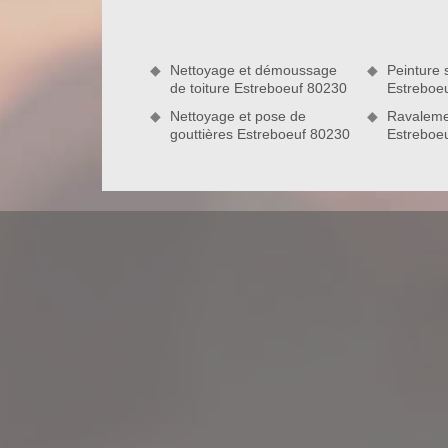
Nord Artois. Existant depuis de nombreuses années
de couverture, incluant les interventions en toit
Estreboeuf 80230, notre entreprise de couvert
Nettoyage et démoussage
Peinture s
professionnels souhaitant faire des travaux en li
de toiture Estreboeuf 80230
Estreboe
s’engage à réaliser des interventions de qualité e
Nettoyage et pose de
Ravaleme
gouttières Estreboeuf 80230
Estreboe
Les activités du couvreur Nord Artois