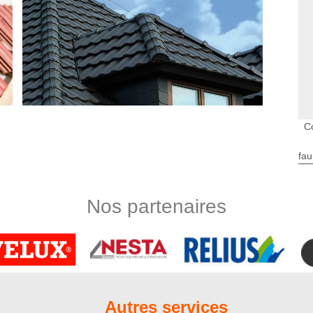
C
fau
uerie
le domaine de la couverture, il est bien logique que nous
Nos partenaires
s qu’il s’agit d’une intervention qui va de pair avec les travaux
 à renforcer l’étanchéité de la toiture. Dans cette optique, nous
tien et la réparation de tous accessoires de zinguerie, en
anches de rives, les verrières, les fenêtres de toit et les
avec Nord Artois
Autres services
elle et expérimentée ? Optez pour les services de l’entreprise