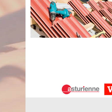
Notre savoir-faire en travaux de zing
Comme l’entreprise Nord Artois intervient dans 
maîtrisions le secteur de la zinguerie ; d’autant plu
de toiture. En effet, les travaux de zinguerie visent
pouvons assurer la pose, la rénovation, l’entre
l’occurrence les gouttières, les chéneaux, les pl
entourages de cheminée, entre autres.
Votre artisan couvreur à Estreboeuf 
En quête d’une société couvreur fiable, professionn