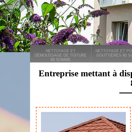
NETTOYAGE ET
NETTOYAGE ET PO
DÉMOUSSAGE DE TOITURE
GOUTTIÈRES 80 
80 SOMME
Entreprise mettant à dis