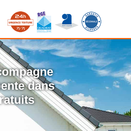
ccompagne
rpente dans
ratuits