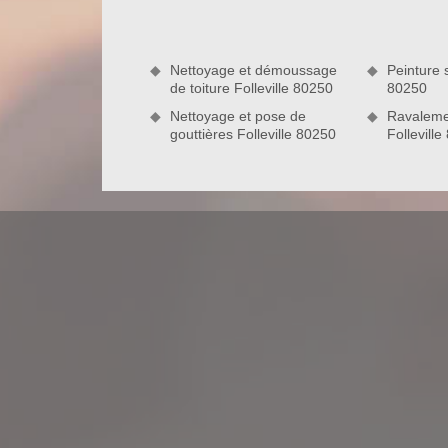
environs, vous n’aurez pas à payer les frais de 
soyez particulier ou professionnel, cette offre ti
déplacement : le transport de nos techniciens couv
Nettoyage et démoussage
Peinture s
matériaux et produits à utiliser sur le chantier. Notr
de toiture Folleville 80250
80250
Nettoyage et pose de
Ravaleme
gouttières Folleville 80250
Follevill
Dépannage de toiture
Quand une toiture a un problème de fonctionnement,