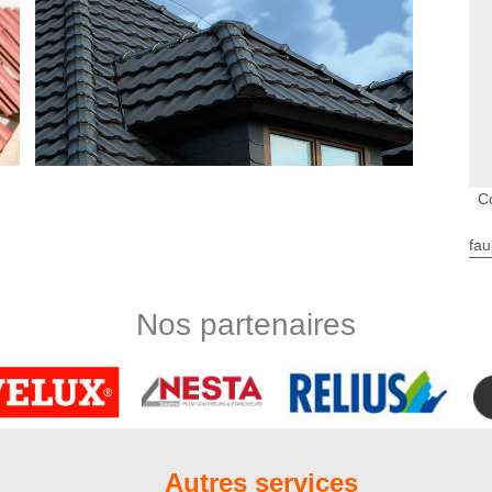
Co
fau
 en générale
és se basent sur la pose et la rénovation de toiture. Toutefois,
Nos partenaires
ous avons fait en sorte de diversifier au mieux nos activités.
otre projet de nettoyage et démoussage de toiture, de pose et
e nettoyage et ravalement de façade, de réparation de toiture,
 zinguerie. L’entreprise Nord Artois se tient à votre entière
éplacement de nos artisans
Autres services
rvention, c’est-à-dire dans la ville de Folleville 80250 et les