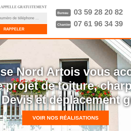
RAPPELLE GRATUITEMENT
03 59 28 20 82
Bureau
07 61 96 34 39
Chantier
rise Nord Artois vous a
 projet de toiture, cha
: Devis et déplacement g
VOIR NOS RÉALISATIONS