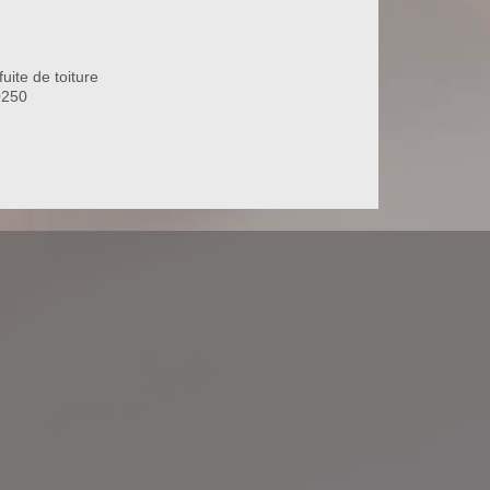
uite de toiture
0250