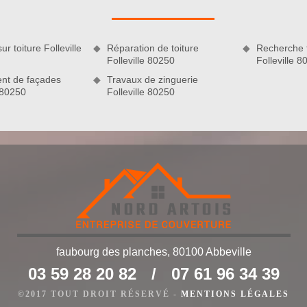
déplacement des artisans couvreurs de Nord Artois. Que vous
endra toujours. Seront inclus dans cette gratuité des frais de
reurs, de leurs équipements et outils de travail ainsi que des
ur toiture Folleville
Réparation de toiture
Recherche f
e offre reste valable qu’importe l’ampleur des tâches à faire.
Folleville 80250
Folleville 8
nt de façades
Travaux de zinguerie
e 80250
Folleville 80250
faubourg des planches, 80100 Abbeville
03 59 28 20 82
/
07 61 96 34 39
 elle a besoin d’être réparé dans le meilleur délai possible.
©2017 TOUT DROIT RÉSERVÉ -
MENTIONS LÉGALES