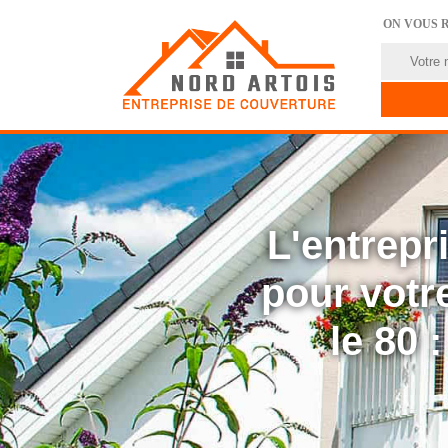
ON VOUS 
L'entrep
pour votre
le 80 