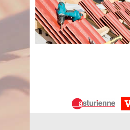
Les activités du couvreur Nord Artois
En tant que société couvreur, nos principales activit
afin de répondre aux besoins de notre clientèle, n
N’hésitez pas à nous contacter et à nous confier v
nettoyage de gouttières, de peinture sur toiture, d
de recherche fuite toiture ainsi que de travaux de
disposition.
Profitez de la gratuité des frais de d
Si votre habitation se trouve dans notre zone d’inte