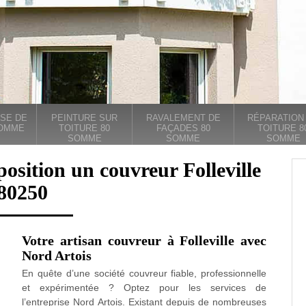
SE DE
PEINTURE SUR
RAVALEMENT DE
RÉPARATION
SOMME
TOITURE 80
FAÇADES 80
TOITURE 8
SOMME
SOMME
SOMME
position un couvreur Folleville
80250
Votre artisan couvreur à Folleville avec
Nord Artois
En quête d’une société couvreur fiable, professionnelle
et expérimentée ? Optez pour les services de
l’entreprise Nord Artois. Existant depuis de nombreuses