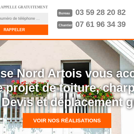
RAPPELLE GRATUITEMENT
03 59 28 20 82
Bureau
07 61 96 34 39
Chantier
rise Nord Artois vous a
 projet de toiture, cha
: Devis et déplacement g
VOIR NOS RÉALISATIONS