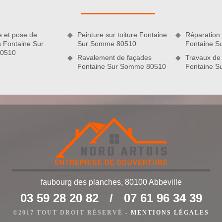
s eaux, un affaissement de toit, des tuiles cassées, etc.
e et pose de
Peinture sur toiture Fontaine
Réparation 
s Fontaine Sur
Sur Somme 80510
Fontaine 
0510
Ravalement de façades
Travaux de 
Fontaine Sur Somme 80510
Fontaine 
normes pour tous nos clients
faubourg des planches, 80100 Abbeville
riétaire de maison de procéder à des travaux de couverture.
03 59 28 20 82
/
07 61 96 34 39
t préconisé de faire appel à un couvreur professionnel puisque
sont à suivre à la lettre afin que le résultat soit à la hauteur
©2017 TOUT DROIT RÉSERVÉ -
MENTIONS LÉGALES