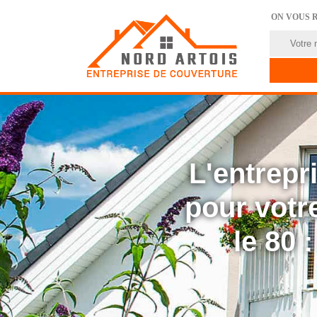
ON VOUS 
L'entrep
pour votre
le 80 