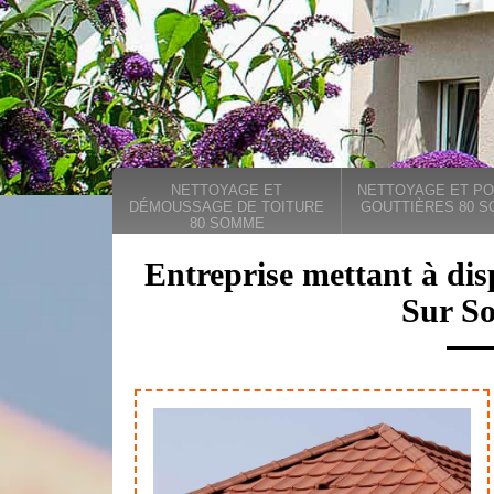
NETTOYAGE ET
NETTOYAGE ET PO
DÉMOUSSAGE DE TOITURE
GOUTTIÈRES 80 
80 SOMME
Entreprise mettant à dis
Sur S