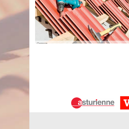
Nord Artois, un couvreur réparation d
Pour vivre confortablement chez soi à travers les sa
bien isolé. A défaut, il est préconisé de procéder à
le couvreur réparation toiture Nord Artois pour a
problème de votre revêtement de toit, nos artisans
celui-ci. Sachez que nous pouvons intervenir en cas d
A votre disposition pour tous besoins
Parce que personne ne peut prévoir les éventuels a
vents violents, des fortes pluies et autre, un ser
n’importe quel moment de toute la semaine. Vous l
d’urgence toiture qui est joignable 24 heures/24 e