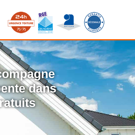
ccompagne
rpente dans
ratuits