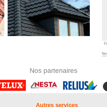
C
e toiture fiable
fau
isons, il est essentiel d’avoir un toit parfaitement étanche et
 des travaux de réparation de toiture. N’hésitez pas à contacter
ssurer la remise en état de votre toit. Pour mieux cerner le
Nos partenaires
 couvreurs réaliseront au préalable un diagnostic de l’état de
e fuite toiture, d’infiltration d’eau ou de manque d’isolation.
 d’urgence couvreur
ccidents que pourraient rencontrer votre toiture à cause des
vice d’urgence couvreur se tient à votre entière disposition à
’aurez compris, le couvreur Nord Artois dispose d’un service
Autres services
t 7 jours/7. Notre équipe de couvreurs dépanneurs est apte à