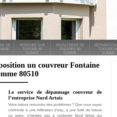
SE DE
PEINTURE SUR
RAVALEMENT DE
RÉPARATION
SOMME
TOITURE 80
FAÇADES 80
TOITURE 8
SOMME
SOMME
SOMME
position un couvreur Fontaine
omme 80510
Le service de dépannage couvreur de
l’entreprise Nord Artois
Votre toiture rencontre des problèmes ? Que vous soyez
confronté à une infiltration d’eau, à une fuite de toiture
ou autre, n’hésitez pas à contacter Nord Artois qui