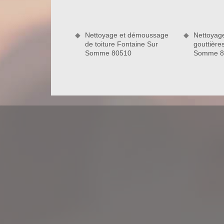
résoudre tous problèmes causés par un dégât de
N’hésitez pas à nous contacter.
Nettoyage et démoussage
Nettoyag
de toiture Fontaine Sur
gouttière
Somme 80510
Somme 8
Travaux de couverture conformes aux 
En une année, il est nécessaire pour chaque prop
Pour assurer les interventions y afférentes, il es
des règles strictes ainsi que des normes de sécurité 