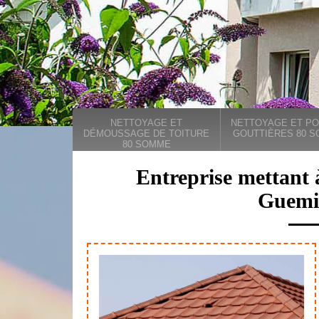
NETTOYAGE ET
NETTOYAGE ET PO
DÉMOUSSAGE DE TOITURE
GOUTTIÈRES 80 
80 SOMME
Entreprise mettant 
Guemi