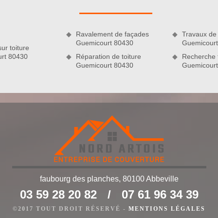
s la zinguerie, etc. Selon vos convenances, nous pouvons
Ravalement de façades
Travaux de 
Guemicourt 80430
Guemicourt
ur toiture
rt 80430
Réparation de toiture
Recherche f
Guemicourt 80430
Guemicourt
à Guemicourt 80430
faubourg des planches, 80100 Abbeville
t, nous ne devrions pas négliger la mise en œuvre de sa
03 59 28 20 82
/
07 61 96 34 39
e opération vous permet de garder la meilleure condition de
essions de la météo sans négliger le côté sécuritaire. Si vous
©2017 TOUT DROIT RÉSERVÉ -
MENTIONS LÉGALES
es travaux de votre couverture, n’hésitez surtout pas à nous