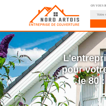
ON VOUS 
L'entrep
pour votre
le 80 