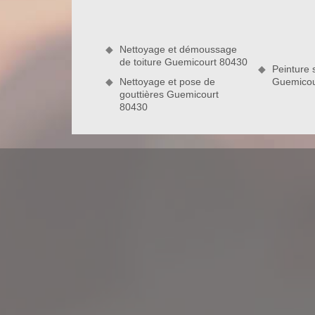
domaines, notamment dans la charpenterie, dan
installer une toiture en pente, arrondie ou plate.
Nettoyage et démoussage
80430
de toiture Guemicourt 80430
Peinture s
Nettoyage et pose de
Guemicou
gouttières Guemicourt
Couvreur professionnelle intervient 
Lorsque nous avons une toiture en mauvais éta
réparation. Le fait d’accomplir conformément cett
viabilité de votre habitat notamment envers les agr
désirez avoir des informations intéressantes sur l