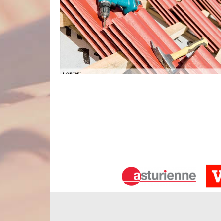
Travaux de couverture conformes aux 
En une année, il est nécessaire pour chaque prop
Pour assurer les interventions y afférentes, il es
des règles strictes ainsi que des normes de sécurité 
de vos besoins. Installée dans la ville de Guemicou
vous pouvez compter. Nous disposons du matériel né
La pose de toiture : une de nos spécial
La pose de toiture est une intervention délicate
l’entreprise Nord Artois peut assurer la constru
principalement compte de vos besoins, de vos goû
notre établissement mettra en œuvre les compétenc