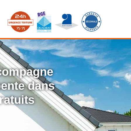
ccompagne
rpente dans
ratuits