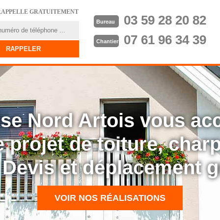
RAPPELLE GRATUITEMENT
03 59 28 20 82
Bureau
07 61 96 34 39
Chantier
rise Nord Artois vous a
 projet de toiture, cha
: Devis et déplacement g
VOIR NOS RÉALISATIONS