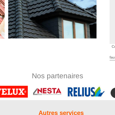
C
normes pour tous nos clients
fau
riétaire de maison de procéder à des travaux de couverture.
t préconisé de faire appel à un couvreur professionnel puisque
sont à suivre à la lettre afin que le résultat soit à la hauteur
Nos partenaires
rt 80430, Nord Artois est une entreprise de couverture sur qui
cessaire pour faire des travaux de qualité et sur mesure.
ités
 qui requiert un savoir-faire solide. En tant que couvreur,
ction en neuf d’un toit. Dans cette optique, nous tiendrons
ts et de votre budget. Sur un chantier de pose de toiture,
Autres services
es de toute une équipe de couvreurs spécialisés dans divers