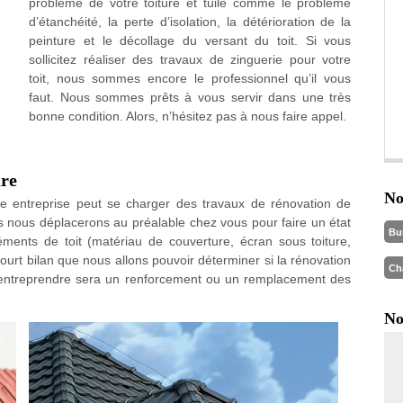
problème de votre toiture et tuile comme le problème
d’étanchéité, la perte d’isolation, la détérioration de la
peinture et le décollage du versant du toit. Si vous
sollicitez réaliser des travaux de zinguerie pour votre
toit, nous sommes encore le professionnel qu’il vous
faut. Nous sommes prêts à vous servir dans une très
bonne condition. Alors, n’hésitez pas à nous faire appel.
ure
No
re entreprise peut se charger des travaux de rénovation de
ous nous déplacerons au préalable chez vous pour faire un état
Bu
léments de toit (matériau de couverture, écran sous toiture,
 court bilan que nous allons pouvoir déterminer si la rénovation
Ch
n à entreprendre sera un renforcement ou un remplacement des
No