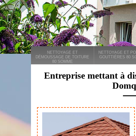
NETTOYAGE ET
NETTOYAGE ET PO
DÉMOUSSAGE DE TOITURE
GOUTTIÈRES 80 
80 SOMME
Entreprise mettant à di
Domq