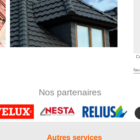
C
fau
couverture de maison mais vous avez un budget limité pour
fait de ne pas pouvoir engager un professionnel. Nous sommes
ances et les outils de travail utiles pour refaire d’une façon
Nos partenaires
 Le coût de notre service est à la portée de toute les classes
llons pas vous décevoir. Nous travaillons partout à Mesnil
 en générale
és se basent sur la pose et la rénovation de toiture. Toutefois,
ous avons fait en sorte de diversifier au mieux nos activités.
Autres services
otre projet de nettoyage et démoussage de toiture, de pose et