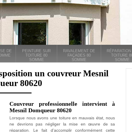
SE DE
PEINTURE SUR
RAVALEMENT DE
RÉPARATION
SOMME
TOITURE 80
FAÇADES 80
TOITURE 8
SOMME
SOMME
SOMME
sposition un couvreur Mesnil
ueur 80620
Couvreur professionnelle intervient à
Mesnil Domqueur 80620
Lorsque nous avons une toiture en mauvais état, nous
ne devrions pas négliger la mise en œuvre de sa
réparation. Le fait d’accomplir conformément cette