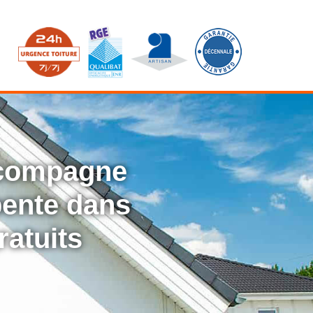
ccompagne
rpente dans
ratuits