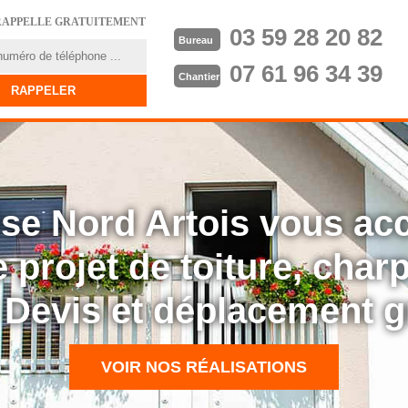
RAPPELLE GRATUITEMENT
03 59 28 20 82
Bureau
07 61 96 34 39
Chantier
rise Nord Artois vous a
 projet de toiture, cha
: Devis et déplacement g
VOIR NOS RÉALISATIONS