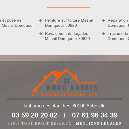
e nettoyage et ravalement de façade, de réparation de toiture,
 zinguerie. L’entreprise Nord Artois se tient à votre entière
e et pose de
Peinture sur toiture Mesnil
Réparation 
es Mesnil Domqueur
Domqueur 80620
Domqueur 
Ravalement de façades
Travaux de 
Mesnil Domqueur 80620
Domqueur 
faubourg des planches, 80100 Abbeville
arif préférentiel
03 59 28 20 82
/
07 61 96 34 39
entreprendre vos travaux de couverture à Mesnil Domqueur
r Nord Artois. En effet, nous pouvons fournir des prestations
©2017 TOUT DROIT RÉSERVÉ -
MENTIONS LÉGALES