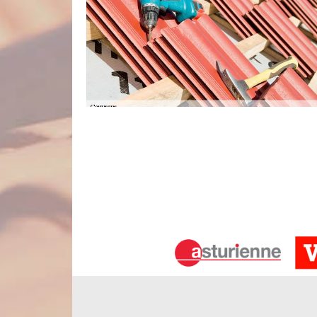
Couvreur pas cher
Si vous désirez faire une rénovation de votre 
accomplir cette tâche, n’ayez pas de souci sur le 
un couvreur très qualifié. Nous avons les connaiss
strictement professionnel tout état de la toiture.
sociales. Veuillez-nous faire appel et nous n’a
Domqueur.
Les activités du couvreur Nord Artois
En tant que société couvreur, nos principales activit
afin de répondre aux besoins de notre clientèle, n
N’hésitez pas à nous contacter et à nous confier v