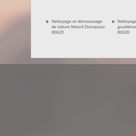
nettoyage de gouttières, de peinture sur toiture, d
de recherche fuite toiture ainsi que de travaux de
disposition.
Nettoyage et démoussage
Nettoyag
de toiture Mesnil Domqueur
gouttièr
80620
80620
Optez pour nos services de qualité à t
Quel que soit le montant de votre budget pour 
80620, vous pouvez toujours compter sur le couvreu