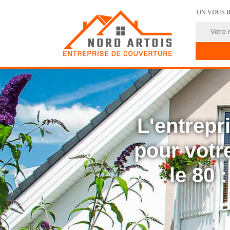
ON VOUS 
L'entrep
pour votre
le 80 