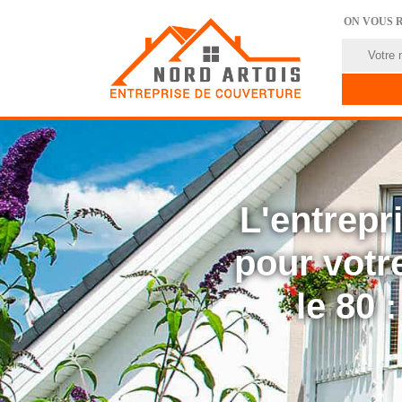
ON VOUS 
L'entrep
pour votre
le 80 