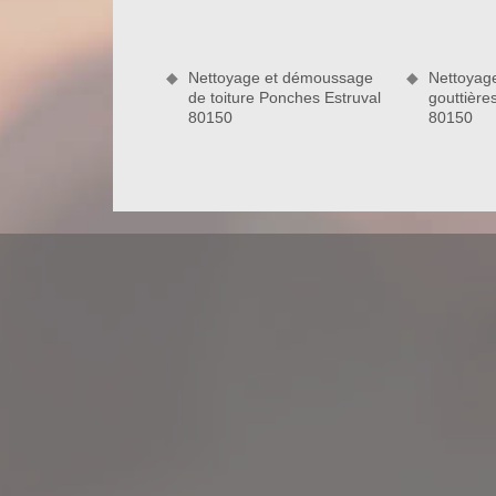
votre projet afin de dresser votre devis couvre
dans votre devis le tarif de nos prestations, le délai
date de début des travaux, etc.
Nettoyage et démoussage
Nettoyag
de toiture Ponches Estruval
gouttière
80150
80150
Couvreur zingueur
Un couvreur est une personne qui travaille dans l
qui vous pouvez vous adresser face au problème d