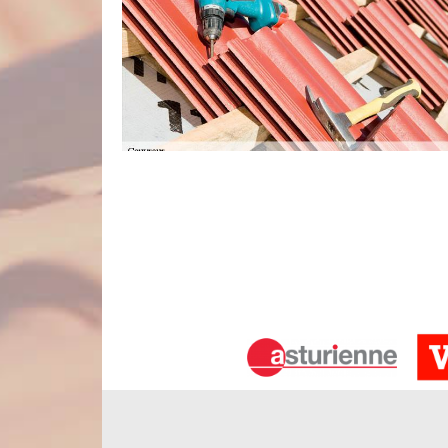
Nord Artois : couvreur pas cher du 8
Nord Artois est une entreprise qui s’affirme êtr
Estruval 80150 et ses environs. Nous entendons p
quel que soit le budget que vous avez prévu pour
activités, nous pouvons réaliser des intervention
budget. Remettez votre projet de couverture entr
offerts au meilleur prix.
Demandez gratuitement votre devis c
Un devis travaux de couverture vous sera utile pou
relatifs à votre projet. L’entreprise Nord Artois 
vous servant du formulaire ci-contre. Dès que no