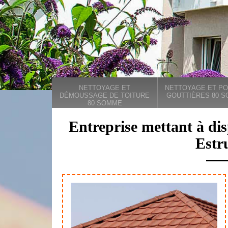
NETTOYAGE ET
NETTOYAGE ET PO
DÉMOUSSAGE DE TOITURE
GOUTTIÈRES 80 
80 SOMME
Entreprise mettant à di
Estr