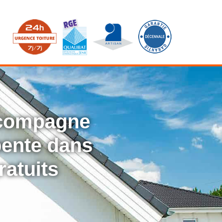
ccompagne
rpente dans
ratuits