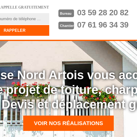
RAPPELLE GRATUITEMENT
03 59 28 20 82
Bureau
07 61 96 34 39
Chantier
rise Nord Artois vous a
 projet de toiture, cha
: Devis et déplacement g
VOIR NOS RÉALISATIONS