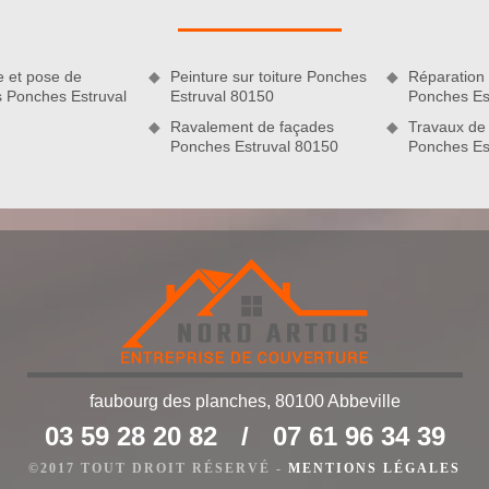
ur personnalisé en moins de 24 heures seulement. Découvrez
 du chantier, le prix des matériaux ou des produits à utiliser, la
e et pose de
Peinture sur toiture Ponches
Réparation 
s Ponches Estruval
Estruval 80150
Ponches Es
Ravalement de façades
Travaux de 
Ponches Estruval 80150
Ponches Es
faubourg des planches, 80100 Abbeville
03 59 28 20 82
/
07 61 96 34 39
e domaine de la couverture de maison. C’est un prestataire à
e votre toiture et tuile comme le problème d’étanchéité, la
©2017 TOUT DROIT RÉSERVÉ -
MENTIONS LÉGALES