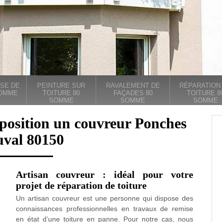
SE DE
PEINTURE SUR
RAVALEMENT DE
RÉPARATION
SOMME
TOITURE 80
FAÇADES 80
TOITURE 8
SOMME
SOMME
SOMME
sposition un couvreur Ponches
uval 80150
Artisan couvreur : idéal pour votre
projet de réparation de toiture
Un artisan couvreur est une personne qui dispose des
connaissances professionnelles en travaux de remise
en état d’une toiture en panne. Pour notre cas, nous