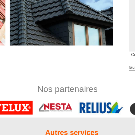
C
0150
fau
e un couvreur pas cher au service des habitants de Ponches
ar là que vous pouvez accéder à nos prestations de qualité,
 réaliser vos travaux de couverture. Pour certaines de nos
Nos partenaires
s sur mesure et ajuster nos prestations en fonction de votre
e nos mains et profitez de nos services de qualité qui sont
ouvreur
r que vous puissiez prendre connaissance de tous les détails
vous permet de demander gratuitement votre devis couvreur en
Autres services
us recevrons votre requête, nous étudierons minutieusement