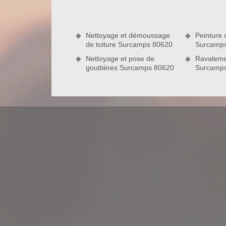
de vos besoins. Installée dans la ville de Surcamp
vous pouvez compter. Nous disposons du matériel né
Nettoyage et démoussage
Peinture s
de toiture Surcamps 80620
Surcamp
Nettoyage et pose de
Ravaleme
gouttières Surcamps 80620
Surcamp
Nord Artois : couvreur pas cher du 8
Nord Artois est une entreprise qui s’affirme êtr
80620 et ses environs. Nous entendons par là que
soit le budget que vous avez prévu pour réaliser vo