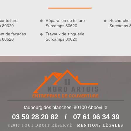
s 80620, Nord Artois est une entreprise de couverture sur qui
cessaire pour faire des travaux de qualité et sur mesure.
ur toiture
Réparation de toiture
Recherche f
s 80620
Surcamps 80620
Surcamps 
nt de façades
Travaux de zinguerie
s 80620
Surcamps 80620
0620
faubourg des planches, 80100 Abbeville
e un couvreur pas cher au service des habitants de Surcamps
03 59 28 20 82
/
07 61 96 34 39
 vous pouvez accéder à nos prestations de qualité, quel que
s travaux de couverture. Pour certaines de nos activités, nous
©2017 TOUT DROIT RÉSERVÉ -
MENTIONS LÉGALES