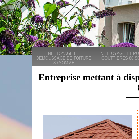
NETTOYAGE ET
NETTOYAGE ET PO
DÉMOUSSAGE DE TOITURE
GOUTTIÈRES 80 
80 SOMME
Entreprise mettant à dis