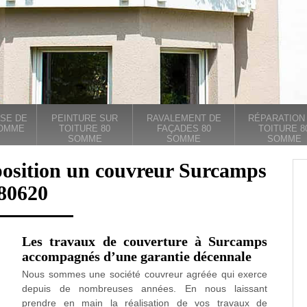
SE DE
PEINTURE SUR
RAVALEMENT DE
RÉPARATION
SOMME
TOITURE 80
FAÇADES 80
TOITURE 8
SOMME
SOMME
SOMME
position un couvreur Surcamps
80620
Les travaux de couverture à Surcamps
accompagnés d’une garantie décennale
Nous sommes une société couvreur agréée qui exerce
depuis de nombreuses années. En nous laissant
prendre en main la réalisation de vos travaux de