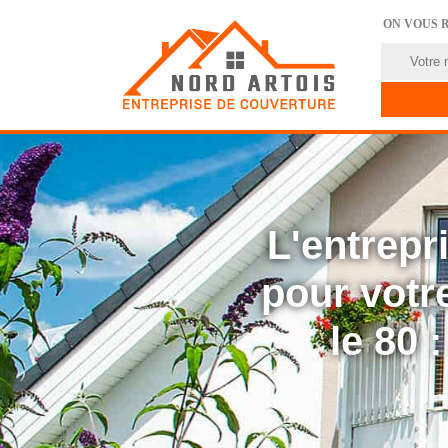
ON VOUS 
L'entrep
pour votre
le 80 