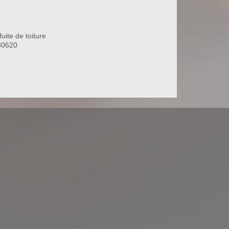
uite de toiture
80620