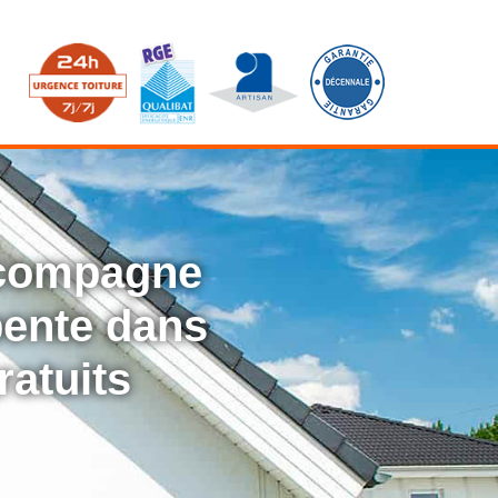
ccompagne
rpente dans
ratuits