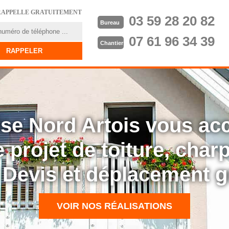
RAPPELLE GRATUITEMENT
03 59 28 20 82
Bureau
07 61 96 34 39
Chantier
rise Nord Artois vous a
 projet de toiture, cha
: Devis et déplacement g
VOIR NOS RÉALISATIONS