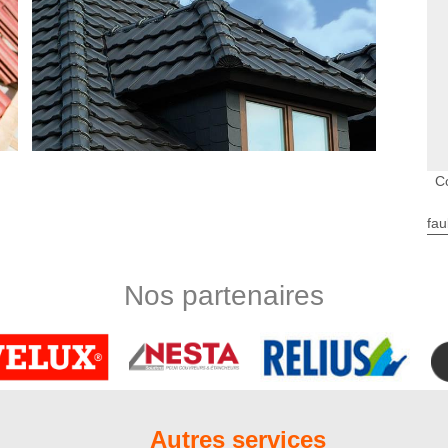
C
fau
ojet de réparation de toiture
 des connaissances professionnelles en travaux de remise en
 sommes un artisan agrée et bien équipé. Nous disposons des
Nos partenaires
e garantir la meilleure exécution de tous les travaux. Si vous
as à nous appeler. Même si seulement pour demander des
ons à votre disposition.
normes pour tous nos clients
riétaire de maison de procéder à des travaux de couverture.
t préconisé de faire appel à un couvreur professionnel puisque
Autres services
sont à suivre à la lettre afin que le résultat soit à la hauteur