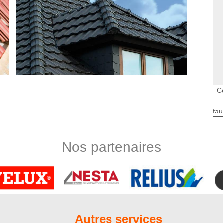
Co
fau
couvreurs du 80270
 remis entre les mains de notre équipe de couvreurs certifiés.
ns couvreurs à Tailly sont aptes à réaliser des travaux suivant
Nos partenaires
 faire confier et les laissez prendre en charge vos travaux de
 de toiture ainsi que vos travaux de zinguerie et autre. Nos
accentuent leur professionnalisme ainsi que leur sérieux à
0270
n couvreur pas cher au service des habitants de Tailly 80270 et
Autres services
vez accéder à nos prestations de qualité, quel que soit le