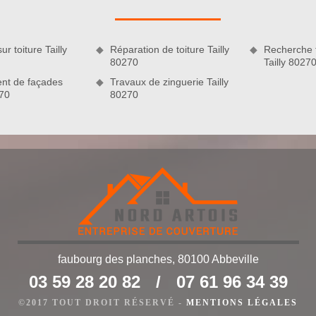
avaux de couverture. Pour certaines de nos activités, nous
juster nos prestations en fonction de votre budget. Remettez
z de nos services de qualité qui sont offerts au meilleur prix.
ur toiture Tailly
Réparation de toiture Tailly
Recherche f
80270
Tailly 8027
nt de façades
Travaux de zinguerie Tailly
270
80270
faubourg des planches, 80100 Abbeville
uerie
03 59 28 20 82
/
07 61 96 34 39
le domaine de la couverture, il est bien logique que nous
s qu’il s’agit d’une intervention qui va de pair avec les travaux
©2017 TOUT DROIT RÉSERVÉ -
MENTIONS LÉGALES