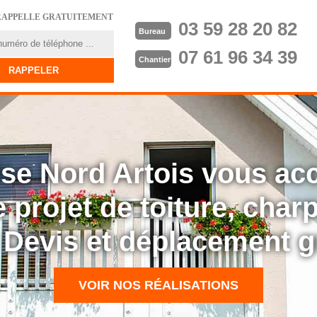
RAPPELLE GRATUITEMENT
03 59 28 20 82
Bureau
07 61 96 34 39
Chantier
rise Nord Artois vous a
 projet de toiture, cha
: Devis et déplacement g
VOIR NOS RÉALISATIONS