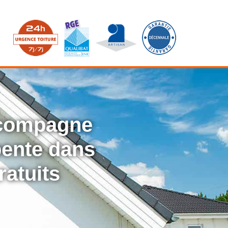
ccompagne
rpente dans
ratuits