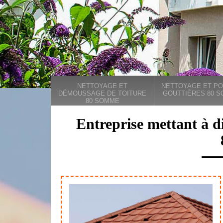
NETTOYAGE ET
NETTOYAGE ET PO
DÉMOUSSAGE DE TOITURE
GOUTTIÈRES 80 
80 SOMME
Entreprise mettant à d