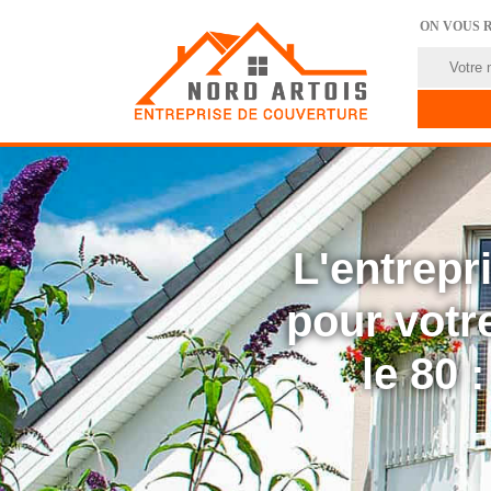
ON VOUS 
L'entrep
pour votre
le 80 