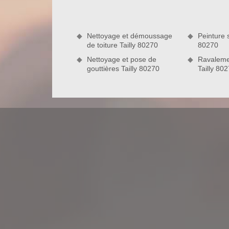
budget que vous avez prévu pour réaliser vos tr
pouvons réaliser des interventions sur mesure et a
votre projet de couverture entre nos mains et profite
Nettoyage et démoussage
Peinture s
de toiture Tailly 80270
80270
Nettoyage et pose de
Ravaleme
gouttières Tailly 80270
Tailly 80
Notre savoir-faire en travaux de zing
Comme l’entreprise Nord Artois intervient dans 
maîtrisions le secteur de la zinguerie ; d’autant plu