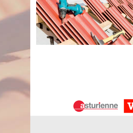
Les compétences de notre équipe de 
Les travaux de couverture de notre clientèle seront
Ayant suivi des formations spécialisées, nos artisa
les règles de l’art. Vous pouviez entièrement leur
pose, de rénovation, d’entretien ou de réparation
couvreurs du 80270 sont de vrais passionnés qui 
travers chaque réalisation.
Nord Artois : couvreur pas cher du 8
Nord Artois est une entreprise qui s’affirme être u
ses environs. Nous entendons par là que vous pou