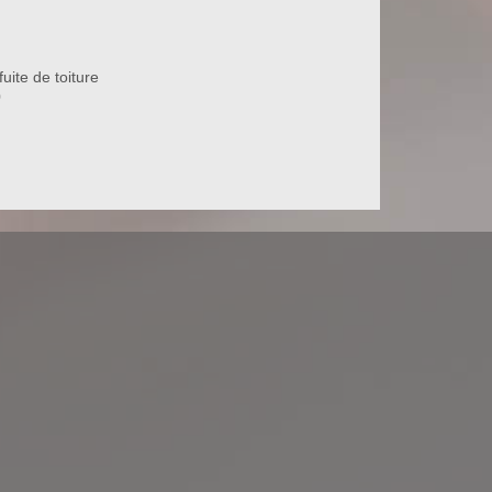
uite de toiture
0