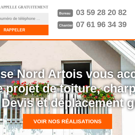
RAPPELLE GRATUITEMENT
03 59 28 20 82
Bureau
07 61 96 34 39
Chantier
rise Nord Artois vous a
 projet de toiture, cha
: Devis et déplacement g
VOIR NOS RÉALISATIONS