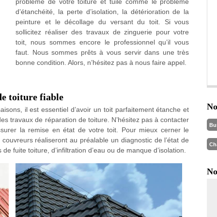
problème de votre toiture et tuile comme le problème
d’étanchéité, la perte d’isolation, la détérioration de la
peinture et le décollage du versant du toit. Si vous
sollicitez réaliser des travaux de zinguerie pour votre
toit, nous sommes encore le professionnel qu’il vous
faut. Nous sommes prêts à vous servir dans une très
bonne condition. Alors, n’hésitez pas à nous faire appel.
e toiture fiable
No
isons, il est essentiel d’avoir un toit parfaitement étanche et
 des travaux de réparation de toiture. N’hésitez pas à contacter
Bu
ssurer la remise en état de votre toit. Pour mieux cerner le
 couvreurs réaliseront au préalable un diagnostic de l’état de
Ch
e fuite toiture, d’infiltration d’eau ou de manque d’isolation.
No