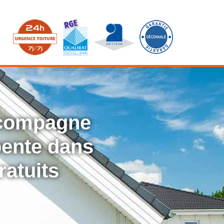
ccompagne
rpente dans
ratuits