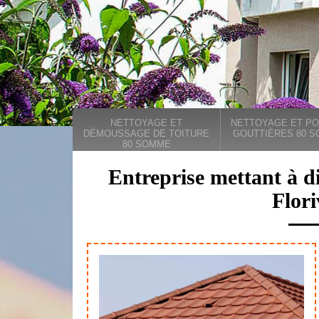
NETTOYAGE ET
NETTOYAGE ET PO
DÉMOUSSAGE DE TOITURE
GOUTTIÈRES 80 
80 SOMME
Entreprise mettant à di
Flori