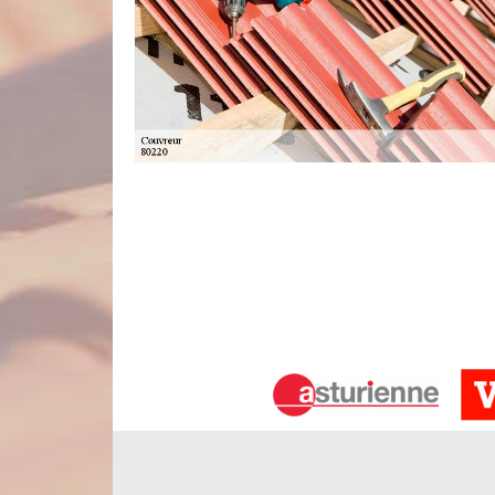
Le tarif travaux de couverture à Tillo
Avec la société couvreur Nord Artois, le prix t
intervention en pose de toiture ne sera par exempl
soit, nous pouvons vous assurer que notre tari
accessible à tous les budgets. Pour connaitre le ta
nous demander gratuitement votre devis travau
services de qualité à petit prix.
Artisan couvreur : idéal pour votre pr
Un artisan couvreur est une personne qui dispose
état d’une toiture en panne. Pour notre cas, nous
matériels de travail intéressant qui nous permet d
sollicitez nous engager, n’hésitez surtout p