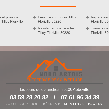
ons à votre disposition.
e et pose de
Peinture sur toiture Tilloy
Réparation d
 Tilloy Floriville
Floriville 80220
Floriville 8
Ravalement de façades
Travaux de 
Tilloy Floriville 80220
Floriville 8
 de qualité
e veut d’être toujours plus près de ses clients. Sur ce, notre
faubourg des planches, 80100 Abbeville
 couverture conforme aux normes et digne de l’esthétique de
03 59 28 20 82
/
07 61 96 34 39
ond pour fournir l’ouvrage dont vous rêviez. Pour y parvenir,
 soit dans sur un chantier en neuf ou dans le cadre d’une
©2017 TOUT DROIT RÉSERVÉ -
MENTIONS LÉGALES
s tiendrons compte de vos instructions.