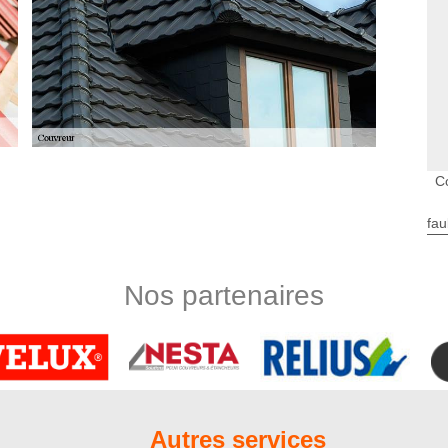
Co
y Floriville de votre couvreur
ravaux de couverture diffèrera d’un projet à un autre. Une
fau
e pas au même tarif que lors d’une rénovation. Quoi qu’il en
f travaux de couverture sera tout de même raisonnable et
rif de nos prestations par rapport à votre projet, vous pouvez
Nos partenaires
x personnalisé. Nos couvreurs compétents proposeront des
ojet de réparation de toiture
 des connaissances professionnelles en travaux de remise en
 sommes un artisan agrée et bien équipé. Nous disposons des
e garantir la meilleure exécution de tous les travaux. Si vous
Autres services
as à nous appeler. Même si seulement pour demander des