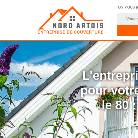
ON VOUS 
L'entrep
pour votre
le 80 