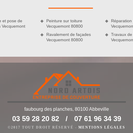
ir que le résultat de nos interventions correspondra à vos
e et pose de
Peinture sur toiture
Réparation 
es Vecquemont
Vecquemont 80800
Vecquemon
Ravalement de façades
Travaux de 
Vecquemont 80800
Vecquemon
normes pour tous nos clients
faubourg des planches, 80100 Abbeville
riétaire de maison de procéder à des travaux de couverture.
03 59 28 20 82
/
07 61 96 34 39
t préconisé de faire appel à un couvreur professionnel puisque
sont à suivre à la lettre afin que le résultat soit à la hauteur
©2017 TOUT DROIT RÉSERVÉ -
MENTIONS LÉGALES