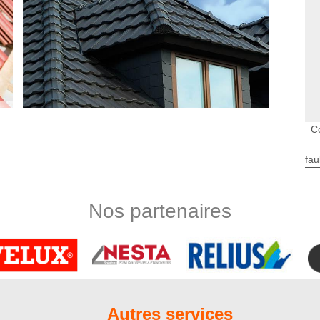
C
fau
e domaine de la couverture de maison. C’est un prestataire à
e votre toiture et tuile comme le problème d’étanchéité, la
 le décollage du versant du toit. Si vous sollicitez réaliser des
Nos partenaires
encore le professionnel qu’il vous faut. Nous sommes prêts à
hésitez pas à nous faire appel.
nté à votre service
’activités, le couvreur Nord Artois met à votre disposition tout
ue chantier sera réalisé sur mesure, au moyen de matériel
ux de couverture ? Adressez-vous à un artisan couvreur
Autres services
a nature de votre projet, nous saurons adopter la méthode la