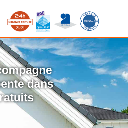
ccompagne
rpente dans
ratuits