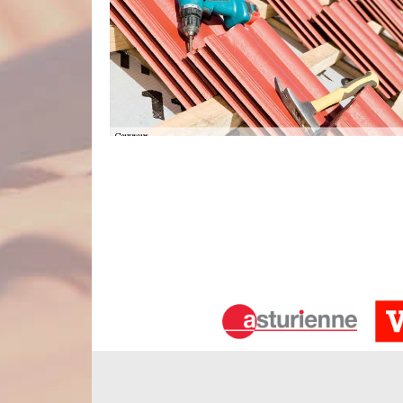
Couvreur zingueur
Un couvreur est une personne qui travaille dans l
qui vous pouvez vous adresser face au problème d
perte d’isolation, la détérioration de la peinture et
travaux de zinguerie pour votre toit, nous sommes 
vous servir dans une très bonne condition. Alors, n’
Un couvreur professionnel et expérime
Entreprise de couverture forte de plusieurs années d
son savoir-faire et son professionnalisme. Chaq
adéquat. Vous avez besoin de faire des trava
expérimenté tel que Nord Artois. Quelle que soit l