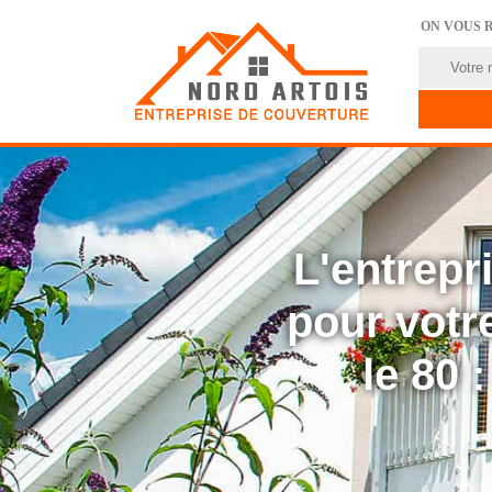
ON VOUS 
L'entrep
pour votre
le 80 