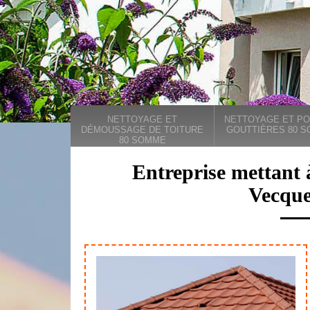
NETTOYAGE ET
NETTOYAGE ET PO
DÉMOUSSAGE DE TOITURE
GOUTTIÈRES 80 
80 SOMME
Entreprise mettant 
Vecqu