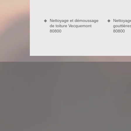
plus adéquate. De plus, nous pouvons vous garant
attentes et pourrait même vous surprendre.
Nettoyage et démoussage
Nettoyag
de toiture Vecquemont
gouttièr
80800
80800
Travaux de couverture conformes aux 
En une année, il est nécessaire pour chaque prop
Pour assurer les interventions y afférentes, il es
des règles strictes ainsi que des normes de sécurité 