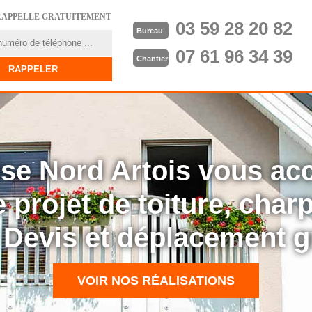
RAPPELLE GRATUITEMENT
03 59 28 20 82
Bureau
07 61 96 34 39
Chantier
rise Nord Artois vous a
 projet de toiture, cha
: Devis et déplacement g
VOIR NOS RÉALISATIONS