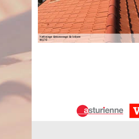
Couvreur nettoyage toiture fiable à p
Il est temps de nettoyer en profondeur votre toitur
non seulement propose des services de qualité
disposons d’un matériel innovant pour assurer d
nettoyage de toit à Airaines, nous sommes aptes à t
tuile, PVC, shingle, lauze, terre cuite, etc. En tan
les règles de l’art.
Traitement de toiture à Airaines par 
En tant que couvreur professionnel, notre établiss
dans les règles de l’art. Il faut savoir que lors
traitements indispensables pour la longévité de la
hydrofuge de toiture. D’un côté, le traitement ant