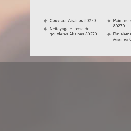
tandis que le traitement hydrofuge toiture permet 
retrouvez une toiture nette, étincelante et plus étan
Couvreur Airaines 80270
Peinture s
80270
Nettoyage et pose de
gouttières Airaines 80270
Ravaleme
Airaines
Les plus qui vous attendent en engage
Nous sommes une entreprise de nettoyage et démo
Par conséquent, nous disposons des moyens humai
d’être sur pied. Les travaux de couverture réalisés
total respect des réglementations qui sont en vigu