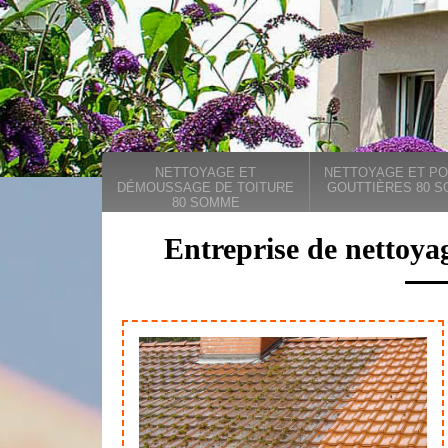
NETTOYAGE ET
NETTOYAGE ET PO
DÉMOUSSAGE DE TOITURE
GOUTTIÈRES 80 
80 SOMME
Entreprise de nettoyag