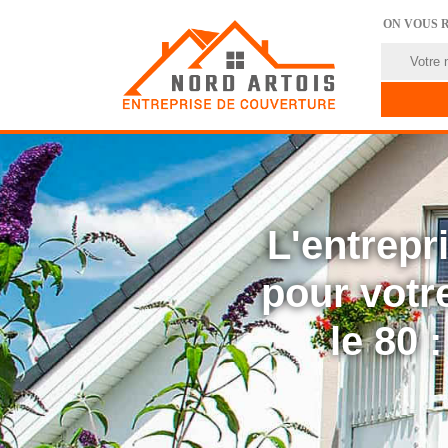
ON VOUS 
L'entrep
pour votre
le 80 