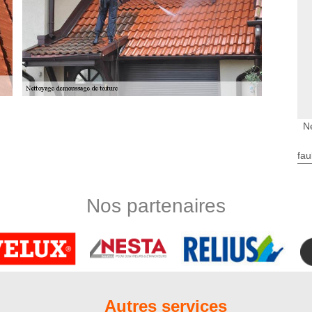
roximité de chez vous
N
e ? Contactez le couvreur nettoyage de toiture Nord Artois qui,
, mais garantit aussi un résultat hors du commun. Nous
fau
es interventions conformes aux normes. Dans le cadre d’un
ravailler sur tous types de matériaux de couverture : ardoise,
t que professionnel, nous veillons à ce que les travaux suivent
Nos partenaires
notre équipe de professionnels
ement sait comment faire pour assurer un traitement de toiture
 d’un nettoyage en profondeur de toit, nous réaliserons les
 toiture, à savoir le traitement anti-mousse et le traitement
i-mousse vise à enlever radicalement les végétaux parasitaires
Autres services