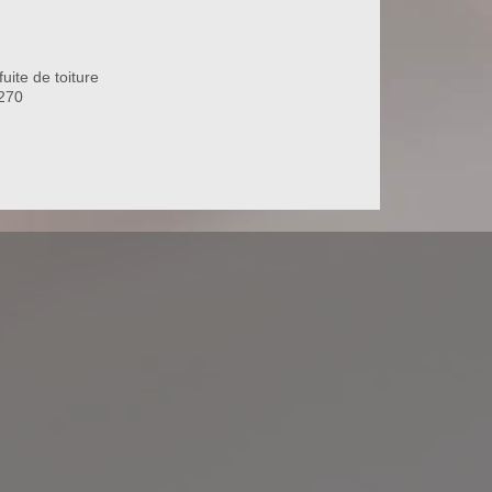
uite de toiture
0270