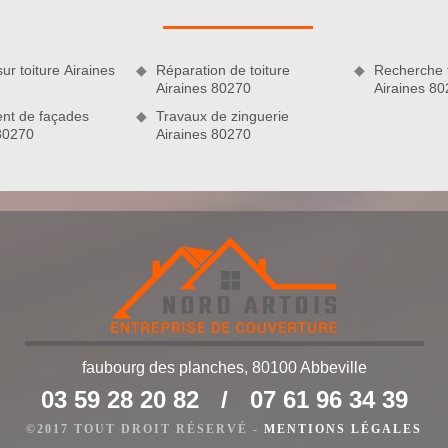
de consolider l’étanchéité du toit. Après nos interventions,
che.
ur toiture Airaines
Réparation de toiture
Recherche f
Airaines 80270
Airaines 8
nt de façades
Travaux de zinguerie
 80270
Airaines 80270
ant l’entreprise Nord Artois
faubourg des planches, 80100 Abbeville
ussage de toiture qui exerce depuis de nombreuses années.
03 59 28 20 82
/
07 61 96 34 39
ns et matériels nécessaires pour permettre à votre projet
 par nos soins, incluant l’entretien des toits, se font dans un
©2017 TOUT DROIT RÉSERVÉ -
MENTIONS LÉGALES
eur. En remettant votre projet entre les mains de notre équipe