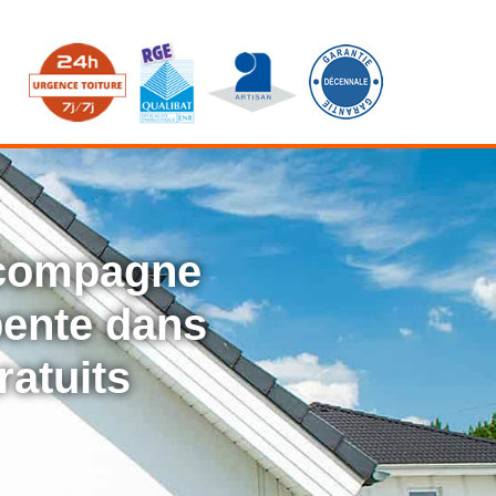
ccompagne
rpente dans
ratuits