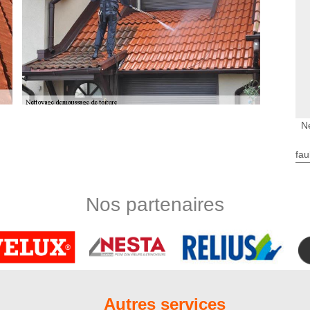
N
rendre viable durablement une fondation. C’est un matériel qui
fau
ques de la météo tout au long de l’année. Nettoyer une toiture
uvre. Afin de pouvoir obtenir un résultat impeccable à la fois
de la toiture, pensez à faire appel à un couvreur professionnel
Nos partenaires
ypes de toit
ournable, à faire au moins une fois par an. Les produits de
êtement de toit à un autre ; c’est la raison pour laquelle il est
ionnel tel que Nord Artois. En effet, si le produit utilisé n’est
e détériorer la toiture au lieu de le perfectionner. Sachez que
Autres services