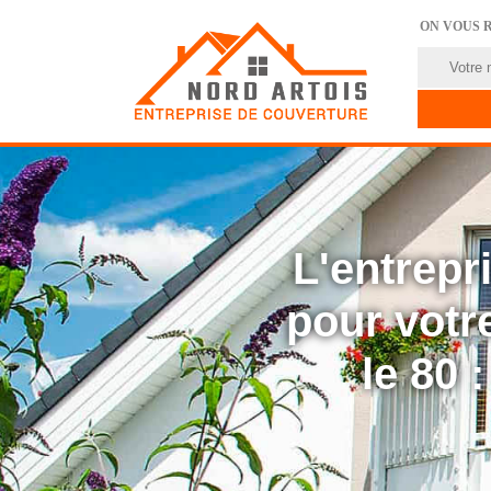
ON VOUS 
L'entrep
pour votre
le 80 