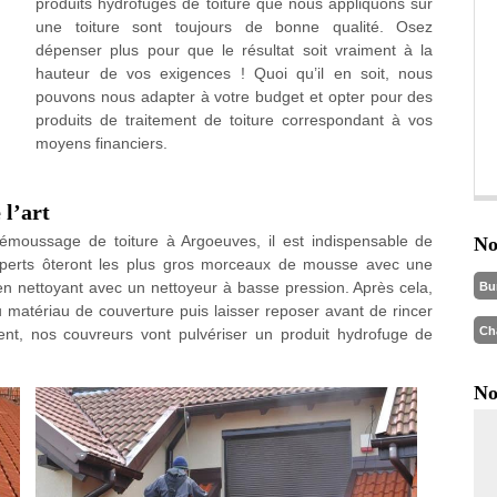
produits hydrofuges de toiture que nous appliquons sur
une toiture sont toujours de bonne qualité. Osez
dépenser plus pour que le résultat soit vraiment à la
hauteur de vos exigences ! Quoi qu’il en soit, nous
pouvons nous adapter à votre budget et opter pour des
produits de traitement de toiture correspondant à vos
moyens financiers.
 l’art
démoussage de toiture à Argoeuves, il est indispensable de
No
xperts ôteront les plus gros morceaux de mousse avec une
s en nettoyant avec un nettoyeur à basse pression. Après cela,
Bu
u matériau de couverture puis laisser reposer avant de rincer
Ch
nt, nos couvreurs vont pulvériser un produit hydrofuge de
No