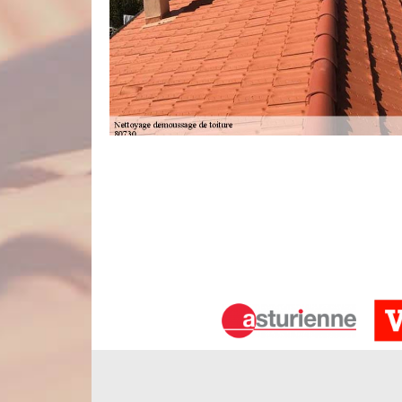
Nettoyage de toiture et tuile
La toiture est un élément très indispensable pour 
protège les occupants de la maison contre les atta
n’est pas du tout une activité facile à mettre en œ
pour la présentation et la stabilité fonctionnelle 
pour effectuer le nettoyage de votre toiture et tuile.
Professionnel en démoussage de tous t
Le démoussage toiture est une intervention incont
traitement anti-mousse à appliquer diffèrent d’un rev
conseillé de confier cette tâche à un couvreur profess
pas adapté à votre matériau, l’intervention risque d