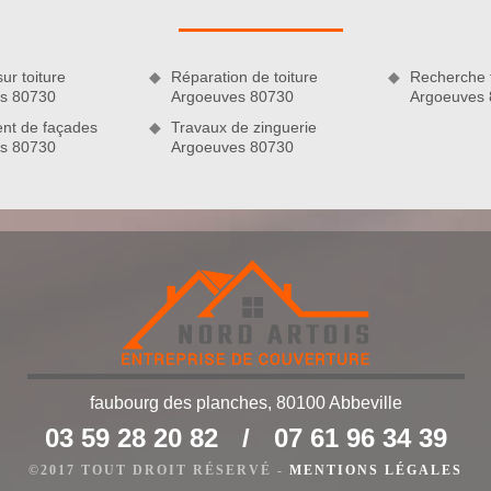
oussage de toiture à Argoeuves sont en mesure de travailler
ur toiture
Réparation de toiture
Recherche f
s 80730
Argoeuves 80730
Argoeuves
nt de façades
Travaux de zinguerie
s 80730
Argoeuves 80730
e de toiture avec l’entreprise Nord Artois
faubourg des planches, 80100 Abbeville
interventions propres à un couvreur professionnel tel que
03 59 28 20 82
/
07 61 96 34 39
îtrise des techniques de nettoyage en profondeur de toit, nos
faisant et hors du commun. Nous pouvons intervenir sur tous
©2017 TOUT DROIT RÉSERVÉ -
MENTIONS LÉGALES
t sur toutes sortes de matériau de couverture pour assurer un