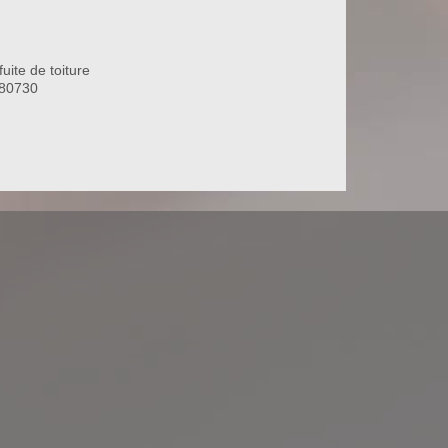
uite de toiture
 80730