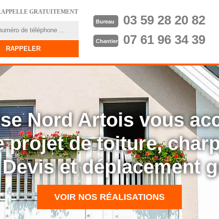
RAPPELLE GRATUITEMENT
03 59 28 20 82
Bureau
07 61 96 34 39
Chantier
rise Nord Artois vous a
 projet de toiture, cha
: Devis et déplacement g
VOIR NOS RÉALISATIONS