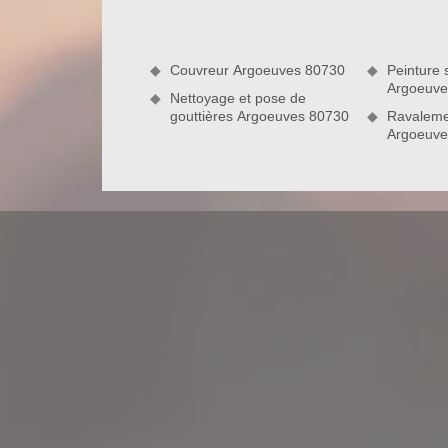
les artisans couvreurs de notre entreprise de dém
sur tous types de revêtement de toit.
Couvreur Argoeuves 80730
Peinture s
Argoeuve
Nettoyage et pose de
gouttières Argoeuves 80730
Ravaleme
Argoeuve
Votre couvreur nettoyage et démoussag
Le nettoyage et démoussage de toiture sont des 
l’entreprise Nord Artois. Détenant une parfaite ma
couvreurs peuvent vous garantir un résultat satis
types de bâtiments, sur toutes formes de toiture e