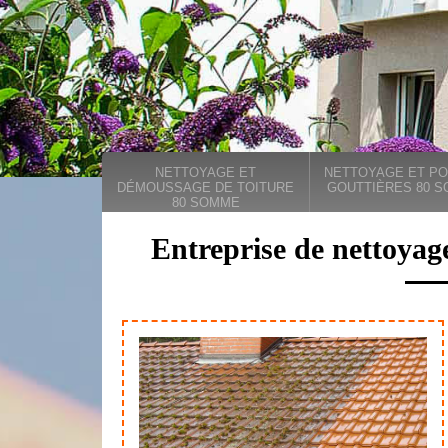
NETTOYAGE ET
NETTOYAGE ET PO
DÉMOUSSAGE DE TOITURE
GOUTTIÈRES 80 
80 SOMME
Entreprise de nettoyag