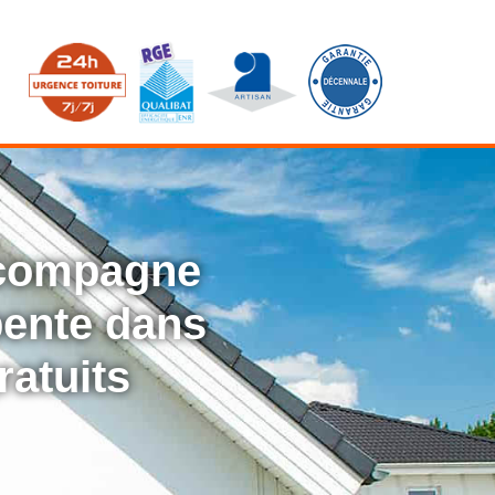
ccompagne
rpente dans
ratuits