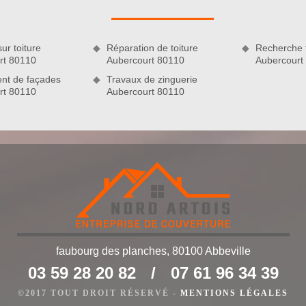
ur toiture
Réparation de toiture
Recherche f
rt 80110
Aubercourt 80110
Aubercourt
nt de façades
Travaux de zinguerie
rt 80110
Aubercourt 80110
t 80110 : Nord Artois
 si vous êtes en quête d’un couvreur spécialisé en nettoyage et
faubourg des planches, 80100 Abbeville
té dans la ville de Aubercourt 80110, notre établissement
t les professionnels souhaitant entretenir correctement leur
03 59 28 20 82
/
07 61 96 34 39
l aspect à votre toiture en lui permettant de retrouver sa
©2017 TOUT DROIT RÉSERVÉ -
MENTIONS LÉGALES
urs années d’activités, nous savons comment procéder pour