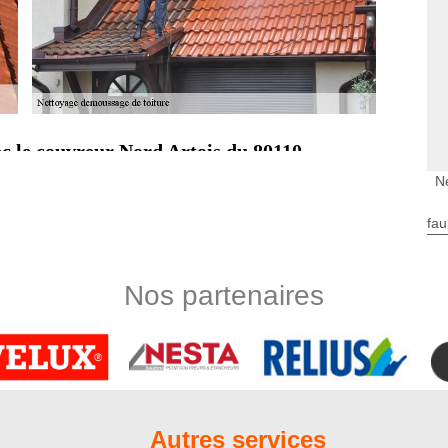
ec le couvreur Nord Artois du 80110
 est indispensable qu’elle soit parfaitement imperméable. Lors
N
lèvement des mousses, nos couvreurs du 80110 vont vérifier
ouvertures. Si les végétaux parasitaires ont caché des
fau
t nuire à l’étanchéité toiture, ils vont tout de suite faire le
é. Pour accentuer leurs actions, un traitement hydrofuge de
Nos partenaires
re fiable
t tout autre détritus peuvent envahir votre toiture. Il faudrait
ture performante pour longtemps. De plus, un amas de mousse
venir que guérir comme on le dit ! Faites appel à l’entreprise
age de toiture à Aubercourt 80110. Nos couvreurs utiliseront
ion avec votre matériau de couverture. Confiez-nous en toute
Autres services