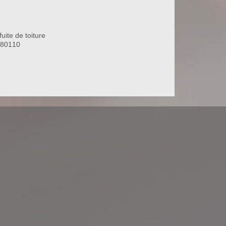
uite de toiture
 80110