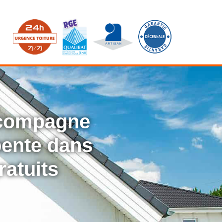
ccompagne
rpente dans
ratuits