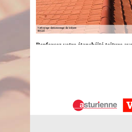
Renforcez votre étanchéité toiture av
Pour que la toiture assure pleinement son rôle, il
d’un nettoyage en profondeur de toit et après en
minutieusement l’état de votre matériau de c
imperfections, en l’occurrence des trous qui peuven
nécessaire pour éviter tous problèmes d’étanchéit
toiture sera réalisé vers la fin des interventions.
Une entreprise de démoussage de toitu
En une année, les mousses, les algues, les lichens e
s’en débarrasser si vous voulez garder votre toi
peut cacher des imperfections alors, mieux vaut pré
Nord Artois si vous recherchez un couvreur démouss
des produits de traitement anti-mousse en adéquat