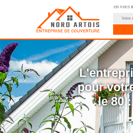
ON VOUS 
L'entrep
pour votre
le 80 