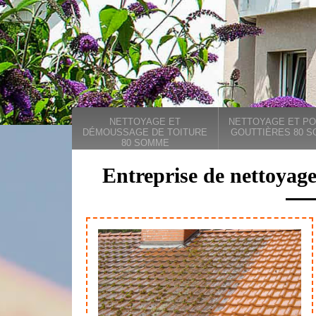
NETTOYAGE ET
NETTOYAGE ET PO
DÉMOUSSAGE DE TOITURE
GOUTTIÈRES 80 
80 SOMME
Entreprise de nettoyage