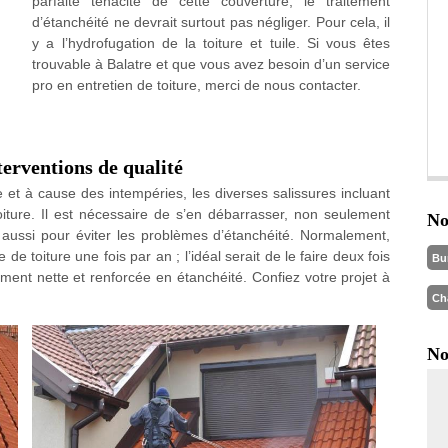
parfaite ténacité de cette couverture, le traitement
d’étanchéité ne devrait surtout pas négliger. Pour cela, il
y a l’hydrofugation de la toiture et tuile. Si vous êtes
trouvable à Balatre et que vous avez besoin d’un service
pro en entretien de toiture, merci de nous contacter.
terventions de qualité
e et à cause des intempéries, les diverses salissures incluant
oiture. Il est nécessaire de s’en débarrasser, non seulement
No
s aussi pour éviter les problèmes d’étanchéité. Normalement,
toiture une fois par an ; l’idéal serait de le faire deux fois
Bu
ement nette et renforcée en étanchéité. Confiez votre projet à
Ch
No