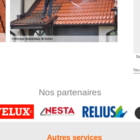
de toiture située et travaille à Balatre 80700
N
e en nettoyage et démoussage de toiture. Nous avons des
e travail complets qui nous permettent de garantir le bon
fau
ion, c’est de renforcer la résistance de votre toit pour qu’il
grande chaleur et l’humidité. Avant de nous engager, il est
le devis de votre projet.
Nos partenaires
rendre viable durablement une fondation. C’est un matériel qui
ques de la météo tout au long de l’année. Nettoyer une toiture
uvre. Afin de pouvoir obtenir un résultat impeccable à la fois
de la toiture, pensez à faire appel à un couvreur professionnel
Autres services