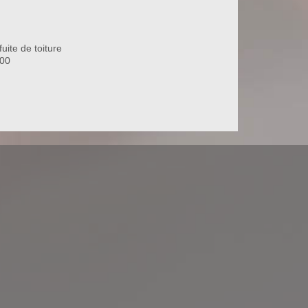
uite de toiture
700