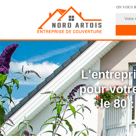
ON VOUS 
L'entrep
pour votre
le 80 