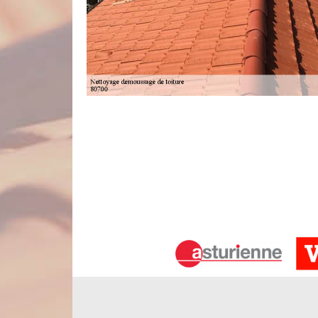
Entreprise de nettoyage et démoussage 
Nord Artois est une entreprise professionnell
compétences non négligeables et des matériels d
déroulement ainsi de tous nos services. Notre miss
puisse être très performant envers le froid, la 
entièrement à votre droit de nous demander d’abord 
Nettoyage de toiture et tuile
La toiture est un élément très indispensable pour 
protège les occupants de la maison contre les atta
n’est pas du tout une activité facile à mettre en œ
pour la présentation et la stabilité fonctionnelle 
pour effectuer le nettoyage de votre toiture et tuile.