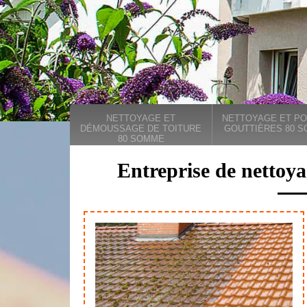
NETTOYAGE ET
NETTOYAGE ET PO
DÉMOUSSAGE DE TOITURE
GOUTTIÈRES 80 
80 SOMME
Entreprise de nettoya