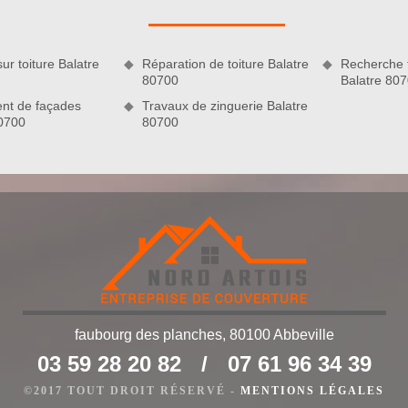
ur toiture Balatre
Réparation de toiture Balatre
Recherche f
80700
Balatre 80
nt de façades
Travaux de zinguerie Balatre
80700
80700
 l’art
oussage de toiture à Balatre, il est indispensable de procéder
eront les plus gros morceaux de mousse avec une brosse
faubourg des planches, 80100 Abbeville
toyant avec un nettoyeur à basse pression. Après cela, ils vont
u de couverture puis laisser reposer avant de rincer avec un
03 59 28 20 82
/
07 61 96 34 39
uvreurs vont pulvériser un produit hydrofuge de toiture sur
©2017 TOUT DROIT RÉSERVÉ -
MENTIONS LÉGALES