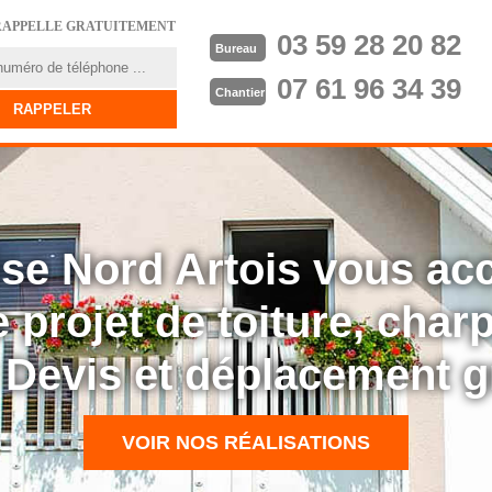
RAPPELLE GRATUITEMENT
03 59 28 20 82
Bureau
07 61 96 34 39
Chantier
rise Nord Artois vous a
 projet de toiture, cha
: Devis et déplacement g
VOIR NOS RÉALISATIONS