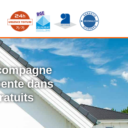
ccompagne
rpente dans
ratuits