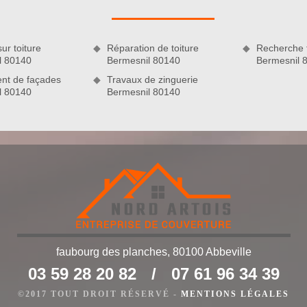
e toiture et découvrez un édifice parfaitement assaini.
ur toiture
Réparation de toiture
Recherche f
l 80140
Bermesnil 80140
Bermesnil 
nt de façades
Travaux de zinguerie
l 80140
Bermesnil 80140
 l’art
démoussage de toiture à Bermesnil, il est indispensable de
faubourg des planches, 80100 Abbeville
xperts ôteront les plus gros morceaux de mousse avec une
03 59 28 20 82
/
07 61 96 34 39
s en nettoyant avec un nettoyeur à basse pression. Après cela,
u matériau de couverture puis laisser reposer avant de rincer
©2017 TOUT DROIT RÉSERVÉ -
MENTIONS LÉGALES
nt, nos couvreurs vont pulvériser un produit hydrofuge de