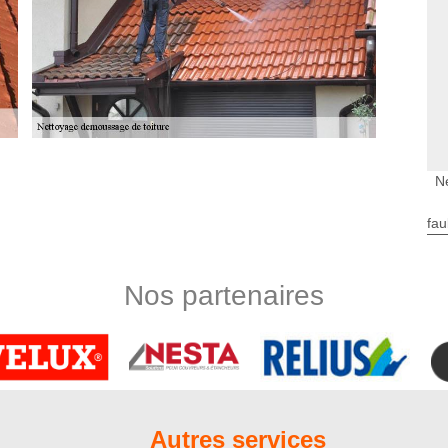
ec le couvreur Nord Artois du 80140
N
 est indispensable qu’elle soit parfaitement imperméable. Lors
lèvement des mousses, nos couvreurs du 80140 vont vérifier
fau
ouvertures. Si les végétaux parasitaires ont caché des
t nuire à l’étanchéité toiture, ils vont tout de suite faire le
é. Pour accentuer leurs actions, un traitement hydrofuge de
Nos partenaires
et démoussage de toiture abordable
ervices de choix et de prestige, nous avons fait en sorte
iture abordable. En principe, le prix nettoyage de toiture à
ction de la superficie totale de la toiture, de la qualité des
ntervention et de l’envergure de la tâche, entre autres. Laissez
Autres services