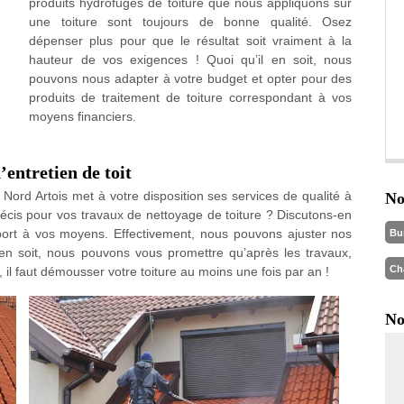
produits hydrofuges de toiture que nous appliquons sur
une toiture sont toujours de bonne qualité. Osez
dépenser plus pour que le résultat soit vraiment à la
hauteur de vos exigences ! Quoi qu’il en soit, nous
pouvons nous adapter à votre budget et opter pour des
produits de traitement de toiture correspondant à vos
moyens financiers.
entretien de toit
Nord Artois met à votre disposition ses services de qualité à
No
récis pour vos travaux de nettoyage de toiture ? Discutons-en
pport à vos moyens. Effectivement, nous pouvons ajuster nos
Bu
 en soit, nous pouvons vous promettre qu’après les travaux,
Ch
, il faut démousser votre toiture au moins une fois par an !
No