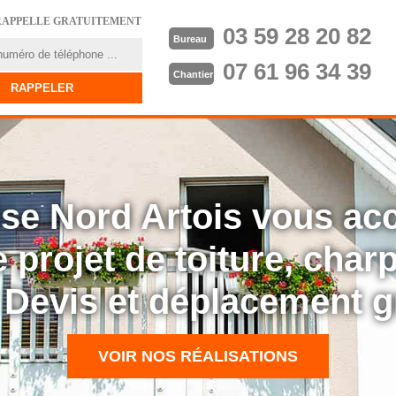
RAPPELLE GRATUITEMENT
03 59 28 20 82
Bureau
07 61 96 34 39
Chantier
rise Nord Artois vous a
 projet de toiture, cha
: Devis et déplacement g
VOIR NOS RÉALISATIONS