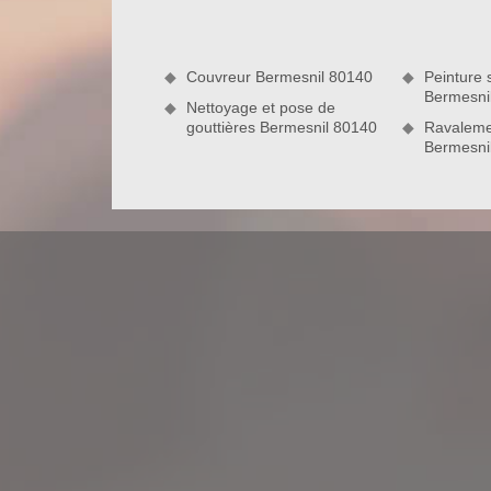
notre équipe entreprendre vos travaux d’entretien d
Couvreur Bermesnil 80140
Peinture s
Bermesni
Nettoyage et pose de
gouttières Bermesnil 80140
Ravaleme
Bermesni
Des interventions suivant les règles de
Pour réussir toute intervention de nettoyage et 
procéder étape par étape. Premièrement, nos e
brosse spéciale. Ensuite, ils enlèveront les débri
ils vont appliquer le produit anti-mousse adapté a
avec un nettoyeur à pression moyenne. Finaleme