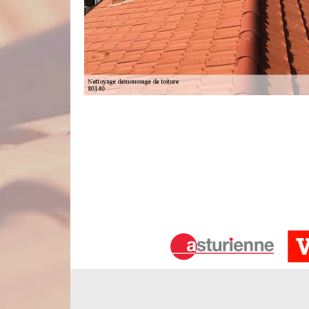
Renforcez votre étanchéité toiture av
Pour que la toiture assure pleinement son rôle, il
d’un nettoyage en profondeur de toit et après en
minutieusement l’état de votre matériau de c
imperfections, en l’occurrence des trous qui peuven
nécessaire pour éviter tous problèmes d’étanchéit
toiture sera réalisé vers la fin des interventions.
Nord Artois, pour un tarif nettoyage 
Pour que vous puissiez accéder aisément à nos s
d’appliquer un tarif nettoyage et démoussage de to
Bermesnil du couvreur Nord Artois sera fixé en fon
produits de traitement à utiliser, de la durée de l’i