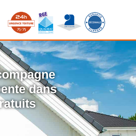
ccompagne
rpente dans
ratuits