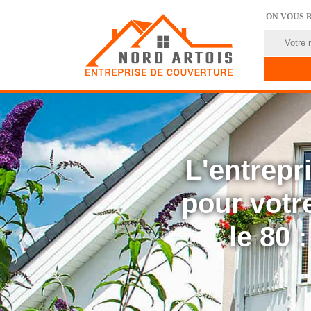
ON VOUS 
L'entrep
pour votre
le 80 