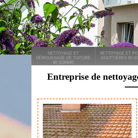
NETTOYAGE ET
NETTOYAGE ET PO
DÉMOUSSAGE DE TOITURE
GOUTTIÈRES 80 
80 SOMME
Entreprise de nettoyag