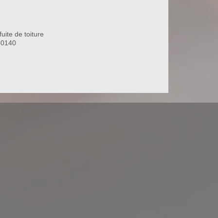
uite de toiture
80140