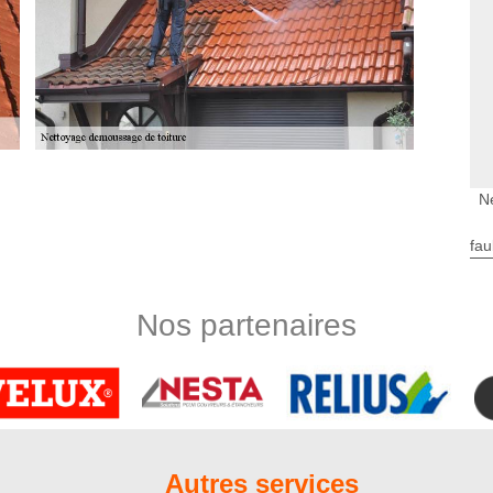
 l’art
N
émoussage de toiture à Boisbergues, il est indispensable de
xperts ôteront les plus gros morceaux de mousse avec une
fau
s en nettoyant avec un nettoyeur à basse pression. Après cela,
u matériau de couverture puis laisser reposer avant de rincer
nt, nos couvreurs vont pulvériser un produit hydrofuge de
Nos partenaires
et démoussage de toiture abordable
ervices de choix et de prestige, nous avons fait en sorte
iture abordable. En principe, le prix nettoyage de toiture à
nction de la superficie totale de la toiture, de la qualité des
ntervention et de l’envergure de la tâche, entre autres. Laissez
Autres services