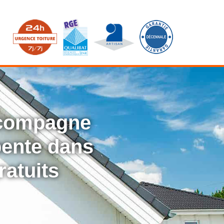
ccompagne
rpente dans
ratuits