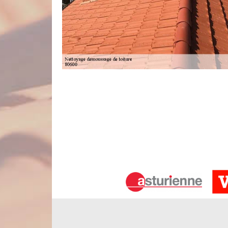
Des interventions suivant les règles de
Pour réussir toute intervention de nettoyage et d
procéder étape par étape. Premièrement, nos e
brosse spéciale. Ensuite, ils enlèveront les débri
ils vont appliquer le produit anti-mousse adapté a
avec un nettoyeur à pression moyenne. Finaleme
toiture sur toute la surface de votre revêtement.
Nord Artois, pour un tarif nettoyage 
Pour que vous puissiez accéder aisément à nos s
d’appliquer un tarif nettoyage et démoussage de to
Boisbergues du couvreur Nord Artois sera fixé en fo
produits de traitement à utiliser, de la durée de l’i