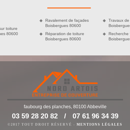
e toiture et découvrez un édifice parfaitement assaini.
Ravalement de façades
Travaux de 
Boisbergues 80600
Boisbergue
ur toiture
ues 80600
Réparation de toiture
Recherche f
Boisbergues 80600
Boisbergue
 la mode en ce moment. Il est tout à fait possible de rester
faubourg des planches, 80100 Abbeville
omne et le printemps avec une toiture plate. Pour maximiser la
 d’étanchéité ne devrait surtout pas négliger. Pour cela, il y a
03 59 28 20 82
/
07 61 96 34 39
s trouvable à Boisbergues et que vous avez besoin d’un service
©2017 TOUT DROIT RÉSERVÉ -
MENTIONS LÉGALES
.