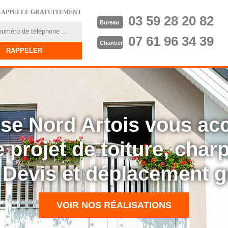
RAPPELLE GRATUITEMENT
03 59 28 20 82
Bureau
07 61 96 34 39
Chantier
rise Nord Artois vous a
 projet de toiture, cha
: Devis et déplacement g
VOIR NOS RÉALISATIONS