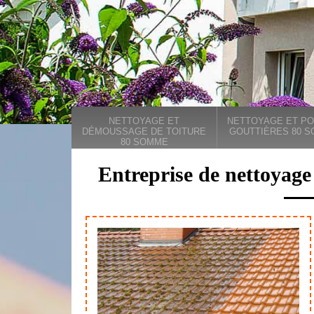
NETTOYAGE ET
NETTOYAGE ET PO
DÉMOUSSAGE DE TOITURE
GOUTTIÈRES 80 
80 SOMME
Entreprise de nettoyage