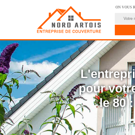
ON VOUS 
L'entrep
pour votre
le 80 