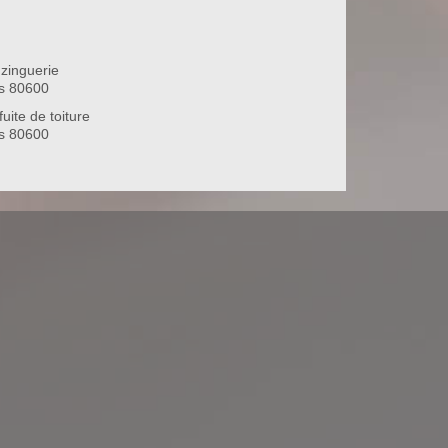
zinguerie
s 80600
uite de toiture
s 80600