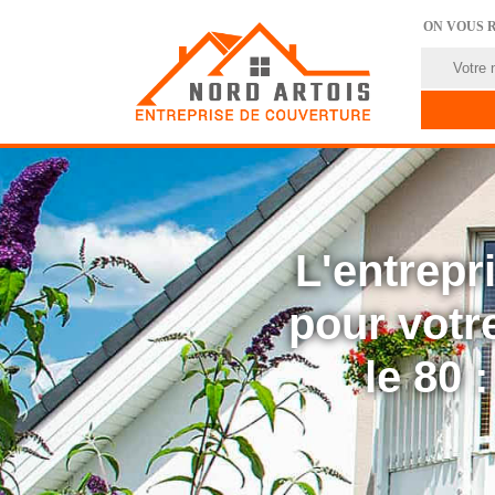
ON VOUS 
L'entrep
pour votre
le 80 