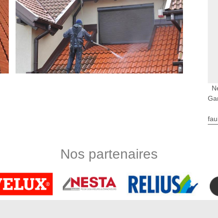
N
Ga
fau
es Gamaches 80220 : Nord Artois
 si vous êtes en quête d’un couvreur spécialisé en nettoyage et
Nos partenaires
anté dans la ville de Buigny Les Gamaches 80220, notre
s particuliers et les professionnels souhaitant entretenir
donner un nouvel aspect à votre toiture en lui permettant de
orte de plusieurs années d’activités, nous savons comment
nable. N’hésitez pas à nous confier votre projet.
is travaux