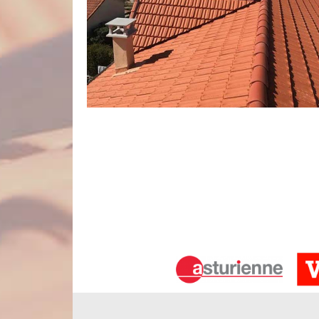
Entreprise de couverture à Buigny L
Sollicitez les services de l’entreprise Nord Artois
démoussage de toiture près de chez vous. Impl
établissement adresse ses prestations à tous le
correctement leur revêtement de toit. Nous allons 
retrouver sa propreté et toute sa splendeur. F
procéder pour nettoyer votre toiture de façon conve
Ce que vous trouverez dans votre dev