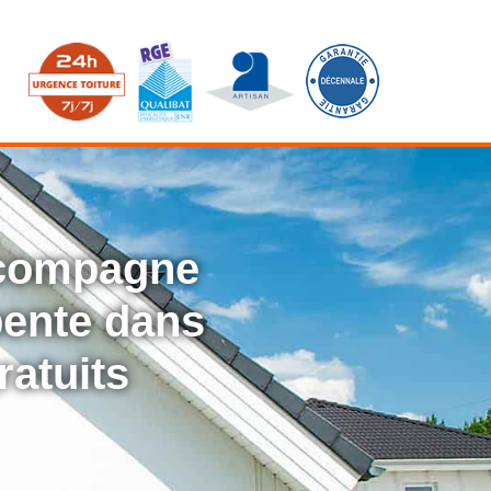
ccompagne
rpente dans
ratuits