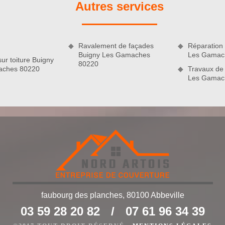
Autres services
nous étudierons votre projet avec minutie et établirons un
ent. Découvrez dans votre devis nettoyage et démoussage de
main d’œuvre au m2, notre méthode de travail, la date de début
 des produits de traitement de toiture à appliquer avec leur prix
s 80220
Ravalement de façades
Réparation 
ous permettra de vous préparer sereinement à vos travaux.
Buigny Les Gamaches
Les Gamac
sur toiture Buigny
80220
aches 80220
Travaux de 
Les Gamac
faubourg des planches, 80100 Abbeville
03 59 28 20 82
/
07 61 96 34 39
ne de nos spécialités