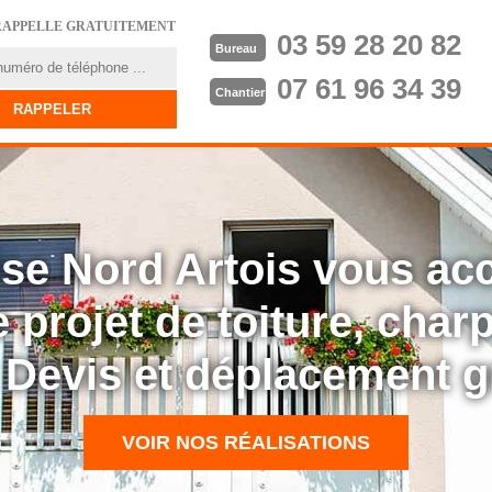
RAPPELLE GRATUITEMENT
03 59 28 20 82
Bureau
07 61 96 34 39
Chantier
rise Nord Artois vous a
 projet de toiture, cha
: Devis et déplacement g
VOIR NOS RÉALISATIONS