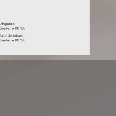
zinguerie
Santerre 80720
uite de toiture
Santerre 80720