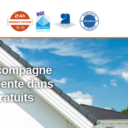
ccompagne
rpente dans
ratuits