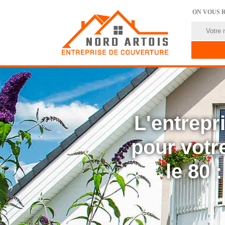
ON VOUS 
L'entrep
pour votre
le 80 