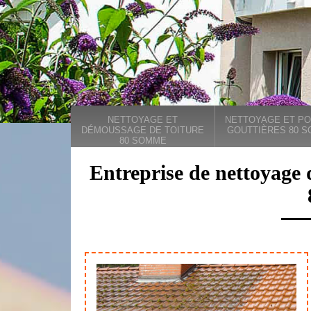
NETTOYAGE ET
NETTOYAGE ET PO
DÉMOUSSAGE DE TOITURE
GOUTTIÈRES 80 
80 SOMME
Entreprise de nettoyage 