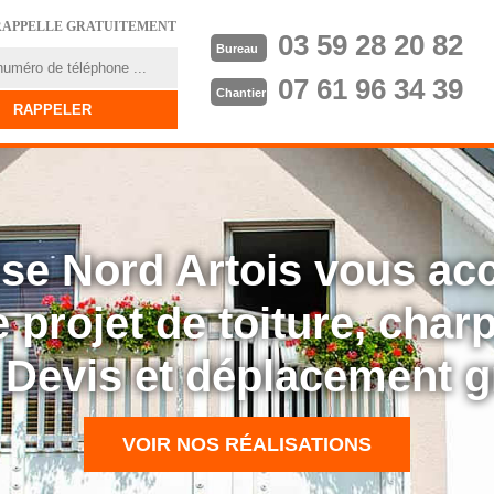
RAPPELLE GRATUITEMENT
03 59 28 20 82
Bureau
07 61 96 34 39
Chantier
rise Nord Artois vous a
 projet de toiture, cha
: Devis et déplacement g
VOIR NOS RÉALISATIONS