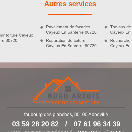
Autres services
experts ôteront les plus gros morceaux de mousse avec une
s en nettoyant avec un nettoyeur à basse pression. Après cela,
u matériau de couverture puis laisser reposer avant de rincer
nt, nos couvreurs vont pulvériser un produit hydrofuge de
 80720
Ravalement de façades
Travaux de 
Cayeux En Santerre 80720
Cayeux En 
sur toiture Cayeux
rre 80720
Réparation de toiture
Recherche f
Cayeux En Santerre 80720
Cayeux En 
faubourg des planches, 80100 Abbeville
03 59 28 20 82
/
07 61 96 34 39
uile