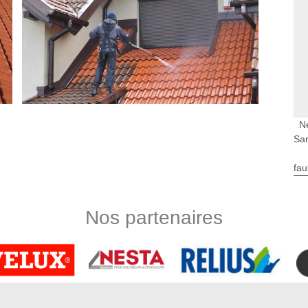
N
San
fau
nterre par notre équipe de professionnels
ement sait comment faire pour assurer un traitement de toiture
 d’un nettoyage en profondeur de toit, nous réaliserons les
Nos partenaires
 toiture, à savoir le traitement anti-mousse et le traitement
i-mousse vise à enlever radicalement les végétaux parasitaires
de consolider l’étanchéité du toit. Après nos interventions,
che.
 l’art
moussage de toiture à Cayeux En Santerre, il est indispensable