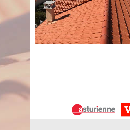
Traitement de toiture à Cayeux En Sa
En tant que couvreur professionnel, notre établiss
dans les règles de l’art. Il faut savoir que lors
traitements indispensables pour la longévité de la
hydrofuge de toiture. D’un côté, le traitement ant
tandis que le traitement hydrofuge toiture permet 
retrouvez une toiture nette, étincelante et plus étan
Des interventions suivant les règles de
Pour réussir toute intervention de nettoyage et dé