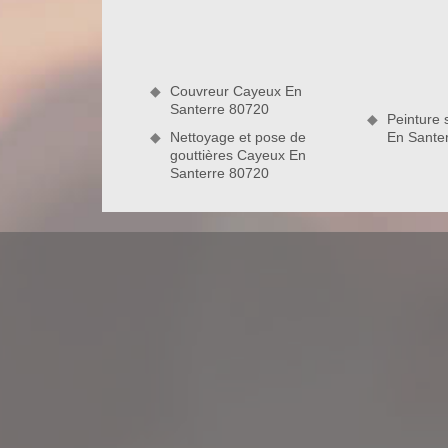
de procéder étape par étape. Premièrement, nos 
brosse spéciale. Ensuite, ils enlèveront les débri
ils vont appliquer le produit anti-mousse adapté a
avec un nettoyeur à pression moyenne. Finaleme
Couvreur Cayeux En
Santerre
toiture sur toute la surface de votre revêtement.
Santerre 80720
Peinture 
Nettoyage et pose de
En Sante
gouttières Cayeux En
Notre savoir-faire en démoussage de t