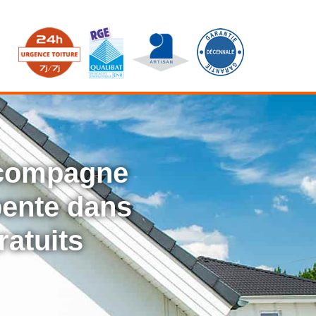
ccompagne
rpente dans
ratuits