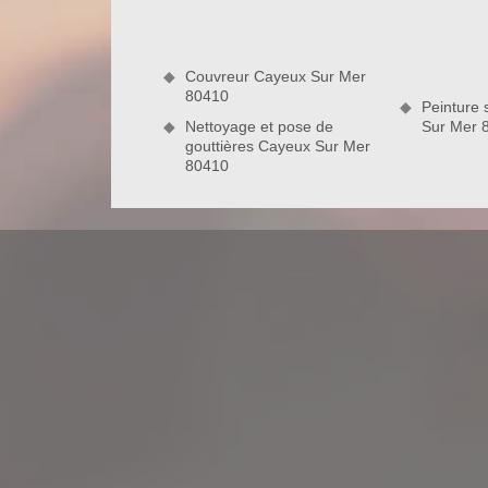
pas adapté à votre matériau, l’intervention risque d
les artisans couvreurs de notre entreprise de 
travailler sur tous types de revêtement de toit.
Couvreur Cayeux Sur Mer
80410
80410
Peinture 
Nettoyage et pose de
Sur Mer 
gouttières Cayeux Sur Mer
Couvreur pas cher pour vos travaux d’
Couvreur pas cher à Cayeux Sur Mer 80410, l’entr
qualité à un tarif compétitif. Vous avez préparé 