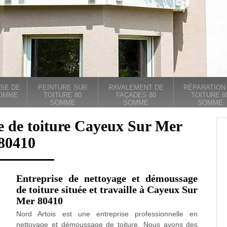
SE DE
PEINTURE SUR
RAVALEMENT DE
RÉPARATION
SOMME
TOITURE 80
FAÇADES 80
TOITURE 8
SOMME
SOMME
SOMME
e de toiture Cayeux Sur Mer
80410
Entreprise de nettoyage et démoussage
de toiture située et travaille à Cayeux Sur
Mer 80410
Nord Artois est une entreprise professionnelle en
nettoyage et démoussage de toiture. Nous avons des