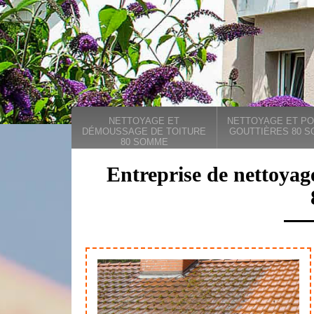
NETTOYAGE ET
NETTOYAGE ET PO
DÉMOUSSAGE DE TOITURE
GOUTTIÈRES 80 
80 SOMME
Entreprise de nettoyag