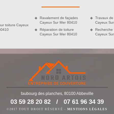
e détériorer la toiture au lieu de le perfectionner. Sachez que
démoussage de toiture à Cayeux Sur Mer sont en mesure de
Ravalement de façades
Travaux de 
Cayeux Sur Mer 80410
Cayeux Sur
sur toiture Cayeux
80410
Réparation de toiture
Recherche f
Cayeux Sur Mer 80410
Cayeux Sur
faubourg des planches, 80100 Abbeville
entretien de toit
03 59 28 20 82
/
07 61 96 34 39
eprise Nord Artois met à votre disposition ses services de
un budget précis pour vos travaux de nettoyage de toiture ?
©2017 TOUT DROIT RÉSERVÉ -
MENTIONS LÉGALES