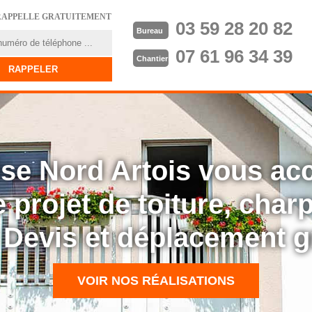
RAPPELLE GRATUITEMENT
03 59 28 20 82
Bureau
07 61 96 34 39
Chantier
rise Nord Artois vous a
 projet de toiture, cha
: Devis et déplacement g
VOIR NOS RÉALISATIONS