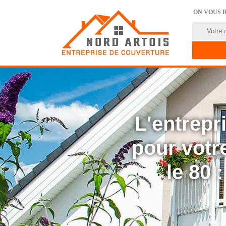
ON VOUS 
L'entrep
pour votre
le 80 