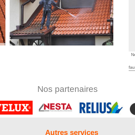
N
 à Nord Artois
fau
e de toiture n’est pas assez pentu, les risques d’infiltration
t terrasse n’est pas au beau fixe. Normalement, dès la pose de
se chargera de faire des travaux d’étanchéité conformes aux
Nos partenaires
rraient engendrer des problèmes de toit. Aussi, pouvons-nous
pendant que nous nettoierons votre toit et si besoin, procéder à
ypes de toit
ournable, à faire au moins une fois par an. Les produits de
êtement de toit à un autre ; c’est la raison pour laquelle il est
Autres services
ionnel tel que Nord Artois. En effet, si le produit utilisé n’est