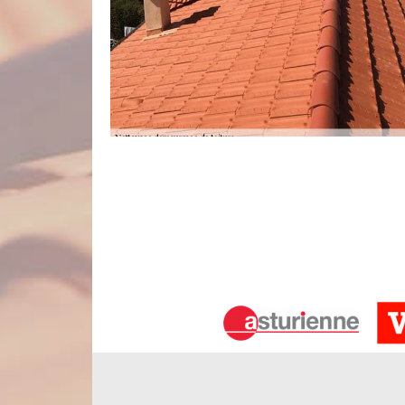
Confiez votre étanchéité toit terrasse
Vous disposez d’une toiture terrasse ? Comme ce typ
d’eau sont très souvent énormes si l’étanchéité toi
votre toiture plate, le couvreur qui s’en occupe 
normes. Toutefois, les intempéries incessantes pou
vérifier l’état de votre étanchéité toiture terrasse 
des travaux d’hydrofuge de toit.
Professionnel en démoussage de tous t
Le démoussage toiture est une intervention incont
traitement anti-mousse à appliquer diffèrent d’un rev
conseillé de confier cette tâche à un couvreur profess