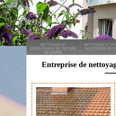
NETTOYAGE ET
NETTOYAGE ET PO
DÉMOUSSAGE DE TOITURE
GOUTTIÈRES 80 
80 SOMME
Entreprise de nettoya