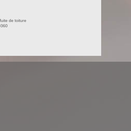
uite de toiture
0360