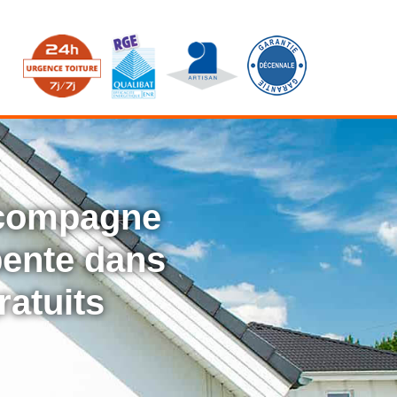
ccompagne
rpente dans
ratuits