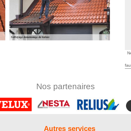
entretien de toit
N
rd Artois met à votre disposition ses services de qualité à un
cis pour vos travaux de nettoyage de toiture ? Discutons-en
fau
pport à vos moyens. Effectivement, nous pouvons ajuster nos
 en soit, nous pouvons vous promettre qu’après les travaux,
, il faut démousser votre toiture au moins une fois par an !
Nos partenaires
notre équipe de professionnels
ement sait comment faire pour assurer un traitement de toiture
 d’un nettoyage en profondeur de toit, nous réaliserons les
 toiture, à savoir le traitement anti-mousse et le traitement
i-mousse vise à enlever radicalement les végétaux parasitaires
de consolider l’étanchéité du toit. Après nos interventions,
Autres services