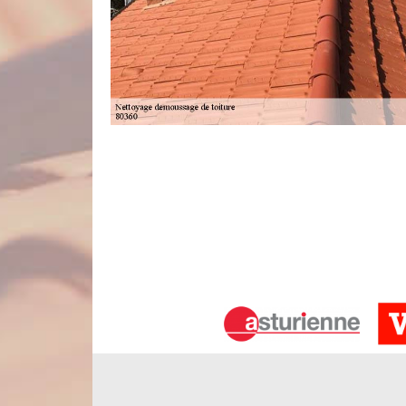
Couvreur pas cher pour vos travaux d’
Couvreur pas cher à Combles 80360, l’entreprise No
tarif compétitif. Vous avez préparé un budget pré
ensemble de la faisabilité de votre projet par ra
interventions à la mesure du possible. Quoi qu’il
votre toiture sera propre et éclatante. N’oubliez pas
Traitement de toiture à Combles par 
En tant que couvreur professionnel, notre établiss
dans les règles de l’art. Il faut savoir que lors
traitements indispensables pour la longévité de la
hydrofuge de toiture. D’un côté, le traitement ant
tandis que le traitement hydrofuge toiture permet 