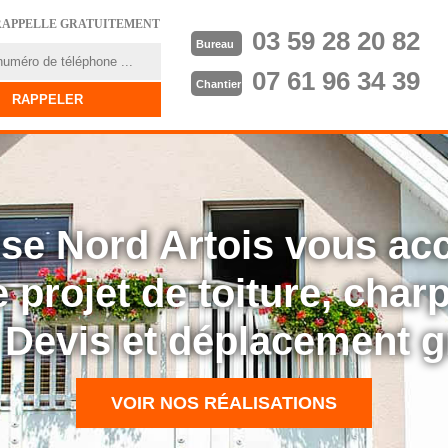
RAPPELLE GRATUITEMENT
03 59 28 20 82
Bureau
07 61 96 34 39
Chantier
rise Nord Artois vous a
 projet de toiture, cha
: Devis et déplacement g
VOIR NOS RÉALISATIONS