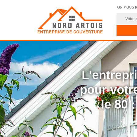
ON VOUS 
L'entrep
pour votre
le 80 