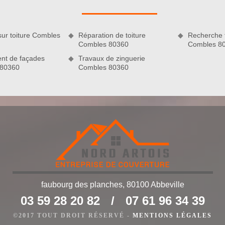
che.
sur toiture Combles
Réparation de toiture
Recherche f
Combles 80360
Combles 8
nt de façades
Travaux de zinguerie
 80360
Combles 80360
terventions de qualité
e et à cause des intempéries, les diverses salissures incluant
faubourg des planches, 80100 Abbeville
oiture. Il est nécessaire de s’en débarrasser, non seulement
03 59 28 20 82
/
07 61 96 34 39
s aussi pour éviter les problèmes d’étanchéité. Normalement,
toiture une fois par an ; l’idéal serait de le faire deux fois
©2017 TOUT DROIT RÉSERVÉ -
MENTIONS LÉGALES
ement nette et renforcée en étanchéité. Confiez votre projet à