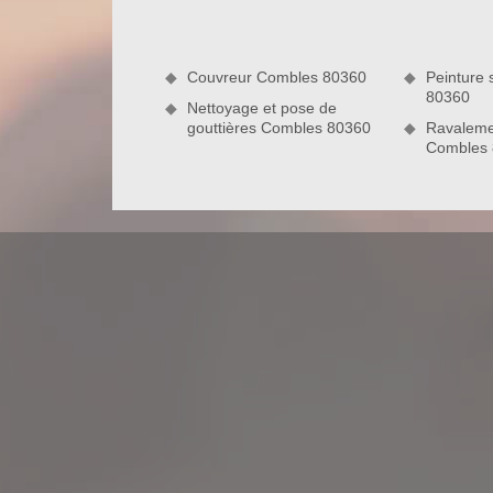
retrouvez une toiture nette, étincelante et plus étan
Couvreur Combles 80360
Peinture 
80360
Nettoyage et pose de
gouttières Combles 80360
Ravaleme
Combles
Un résultat impeccable grâce à nos in
Pour résumé le tout, il faut savoir qu’en une anné
les végétaux parasitaires peuvent envahir votre t
pour garder l’esthétique de votre habitation, mai
vous devez procéder à des travaux de démoussage de 
en une année. Le résultat sera une toiture parfait