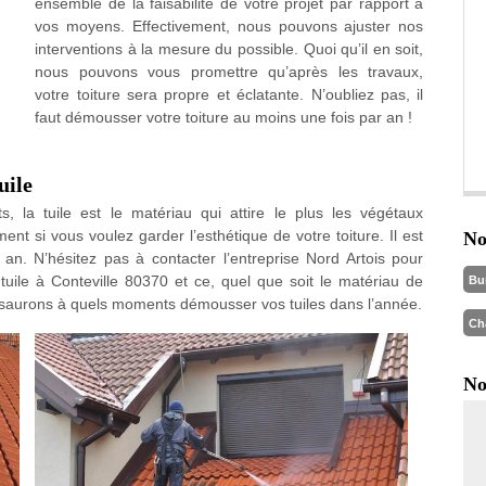
ensemble de la faisabilité de votre projet par rapport à
vos moyens. Effectivement, nous pouvons ajuster nos
interventions à la mesure du possible. Quoi qu’il en soit,
nous pouvons vous promettre qu’après les travaux,
votre toiture sera propre et éclatante. N’oubliez pas, il
faut démousser votre toiture au moins une fois par an !
uile
, la tuile est le matériau qui attire le plus les végétaux
ent si vous voulez garder l’esthétique de votre toiture. Il est
No
an. N’hésitez pas à contacter l’entreprise Nord Artois pour
ile à Conteville 80370 et ce, quel que soit le matériau de
Bu
us saurons à quels moments démousser vos tuiles dans l’année.
Ch
No