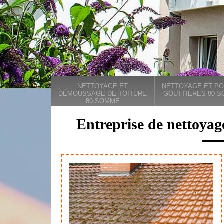
NETTOYAGE ET
NETTOYAGE ET PO
DÉMOUSSAGE DE TOITURE
GOUTTIÈRES 80 
80 SOMME
Entreprise de nettoyag