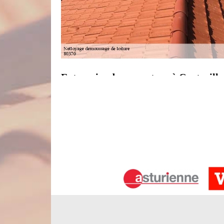
Entreprise de couverture à Conteville
Sollicitez les services de l’entreprise Nord Artois
démoussage de toiture près de chez vous. Implan
adresse ses prestations à tous les particuliers e
revêtement de toit. Nous allons donner un nouve
propreté et toute sa splendeur. Forte de plusie
nettoyer votre toiture de façon convenable. N’hésite
Confiez votre étanchéité toit terrasse
Vous disposez d’une toiture terrasse ? Comme ce typ
d’eau sont très souvent énormes si l’étanchéité toi
votre toiture plate, le couvreur qui s’en occupe 
normes. Toutefois, les intempéries incessantes pou
vérifier l’état de votre étanchéité toiture terrasse 