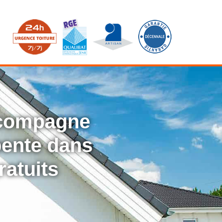
ccompagne
rpente dans
ratuits