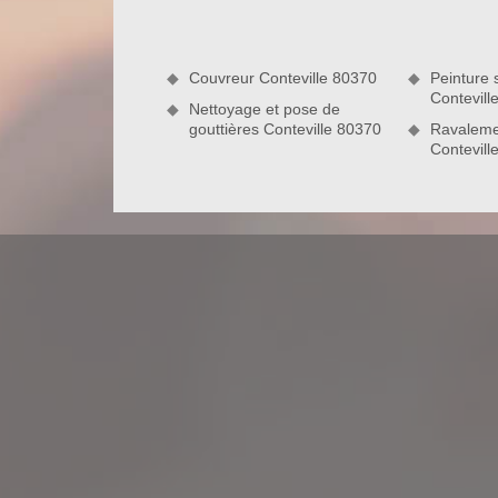
des travaux d’hydrofuge de toit.
Couvreur Conteville 80370
Peinture s
Contevill
Nettoyage et pose de
gouttières Conteville 80370
Ravaleme
Contevill
Les travaux d’hydrofuge de toiture : u
Il est impératif d’avoir une toiture solide et parf
ainsi que les changements climatiques. Pour s
réaliser un traitement hydrofuge lors du nettoya
traitement hydrofuge toiture va, non seulement r
réapparition des mousses. En tant que profession