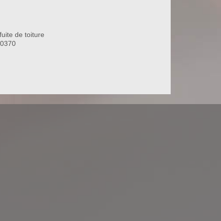
uite de toiture
80370