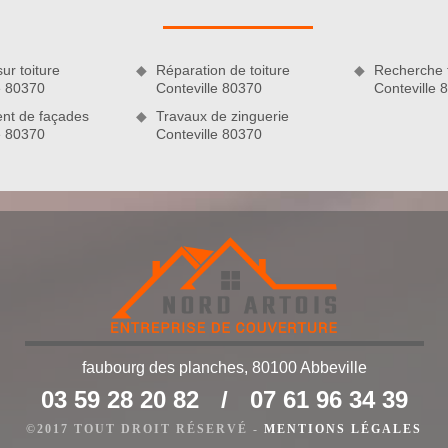
ur toiture
Réparation de toiture
Recherche f
e 80370
Conteville 80370
Conteville 
nt de façades
Travaux de zinguerie
e 80370
Conteville 80370
ne de nos spécialités
aitement étanche si vous voulez être préservés des intempéries
faubourg des planches, 80100 Abbeville
’assurer de cette performance, nous ne manquerons pas de
03 59 28 20 82
/
07 61 96 34 39
ge en profondeur de votre revêtement de toit. Sachez que le
enforcer l’étanchéité de votre toit, mais aussi attarder la
©2017 TOUT DROIT RÉSERVÉ -
MENTIONS LÉGALES
nels, les couvreurs de Nord Artois opteront pour le produit