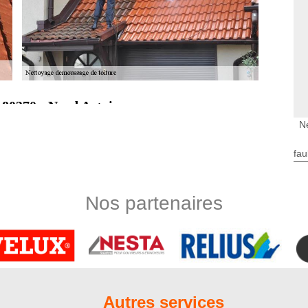
 80370 : Nord Artois
 si vous êtes en quête d’un couvreur spécialisé en nettoyage et
N
té dans la ville de Conteville 80370, notre établissement
t les professionnels souhaitant entretenir correctement leur
fau
l aspect à votre toiture en lui permettant de retrouver sa
urs années d’activités, nous savons comment procéder pour
z pas à nous confier votre projet.
Nos partenaires
 à Nord Artois
e de toiture n’est pas assez pentu, les risques d’infiltration
t terrasse n’est pas au beau fixe. Normalement, dès la pose de
se chargera de faire des travaux d’étanchéité conformes aux
rraient engendrer des problèmes de toit. Aussi, pouvons-nous
pendant que nous nettoierons votre toit et si besoin, procéder à
Autres services