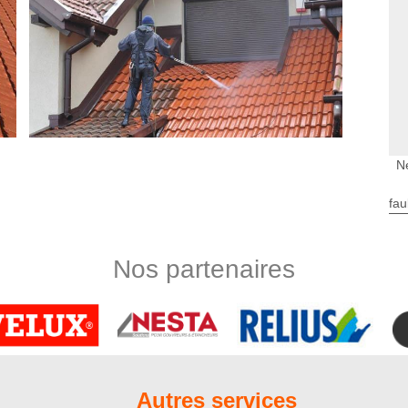
N
fau
e de toiture avec l’entreprise Nord Artois
interventions propres à un couvreur professionnel tel que
Nos partenaires
îtrise des techniques de nettoyage en profondeur de toit, nos
faisant et hors du commun. Nous pouvons intervenir sur tous
t sur toutes sortes de matériau de couverture pour assurer un
e votre toit, prévoyez au moins un nettoyage en profondeur par
re disposition
Autres services
 Nord Artois dispose d’une équipe de couvreurs certifiés pour