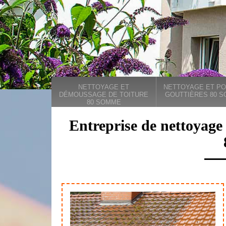
NETTOYAGE ET
NETTOYAGE ET PO
DÉMOUSSAGE DE TOITURE
GOUTTIÈRES 80 
80 SOMME
Entreprise de nettoyage