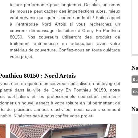
toiture performante pour longtemps. De plus, un amas
de mousse peut cacher des imperfections alors, mieux
vaut prévenir que guérir comme on le dit ! Faites appel
à l’entreprise Nord Artois si vous recherchez un
couvreur démoussage de toiture à Crecy En Ponthieu
80150. Nos couvreurs utiliseront des produits de
traitement anti-mousse en adéquation avec votre
matériau de couverture. Confiez-nous en toute quiétude
votre projet.
No
Ponthieu 80150 : Nord Artois
Bu
 si vous êtes en quête d’un couvreur spécialisé en nettoyage et
lanté dans la ville de Crecy En Ponthieu 80150, notre
Ch
s particuliers et les professionnels souhaitant entretenir
donner un nouvel aspect à votre toiture en lui permettant de
No
orte de plusieurs années d’activités, nous savons comment
nable. N’hésitez pas à nous confier votre projet.