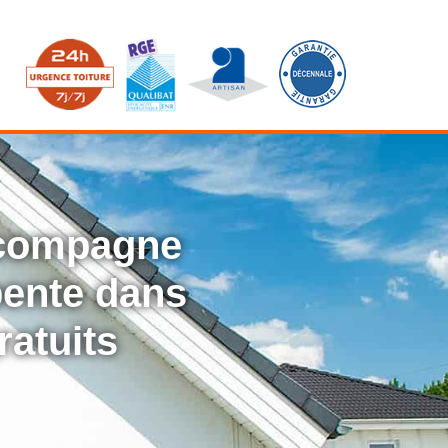
ccompagne
rpente dans
ratuits