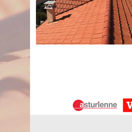
Votre couvreur nettoyage et démoussag
Le nettoyage et démoussage de toiture sont des 
l’entreprise Nord Artois. Détenant une parfaite ma
couvreurs peuvent vous garantir un résultat satis
types de bâtiments, sur toutes formes de toiture e
entretien efficace de toiture. Pour la durabilité d
an ; deux interventions serait l’idéal.
Des artisans couvreurs certifiés à vot
L’entreprise de nettoyage et démoussage de toiture