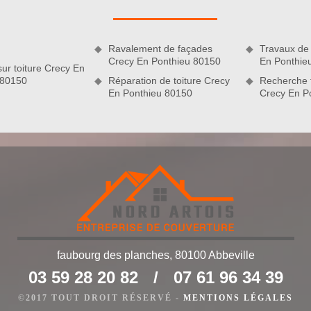
 En Ponthieu. Tous nos couvreurs ont suivi des formations
travaux conformes aux normes, sur mesure et suivant les règles
 de travail, connaissent les mesures de sécurité à instaurer sur
 80150
Ravalement de façades
Travaux de 
r tous types de revêtement de toit. Fiez-vous à leur savoir-
Crecy En Ponthieu 80150
En Ponthie
sur toiture Crecy En
 80150
Réparation de toiture Crecy
Recherche f
En Ponthieu 80150
Crecy En P
faubourg des planches, 80100 Abbeville
03 59 28 20 82
/
07 61 96 34 39
ettoyage et démoussage de toiture à Crecy En
©2017 TOUT DROIT RÉSERVÉ -
MENTIONS LÉGALES