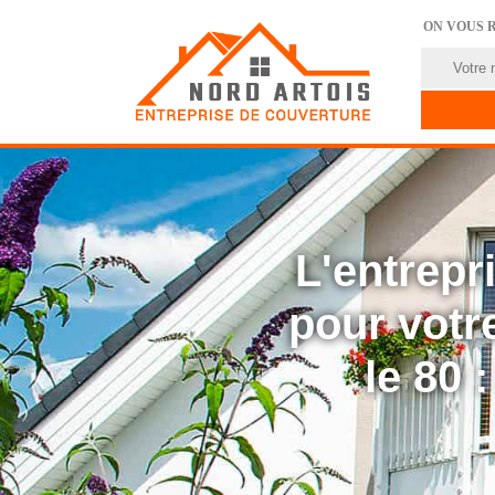
ON VOUS 
L'entrep
pour votre
le 80 