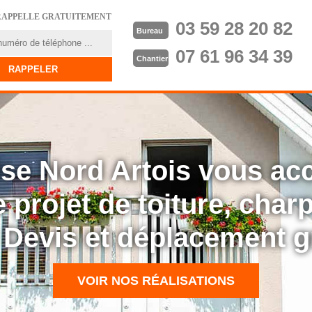
RAPPELLE GRATUITEMENT
03 59 28 20 82
Bureau
07 61 96 34 39
Chantier
rise Nord Artois vous a
 projet de toiture, cha
: Devis et déplacement g
VOIR NOS RÉALISATIONS