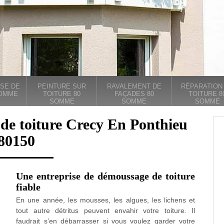
SE DE
PEINTURE SUR
RAVALEMENT DE
RÉPARATION
SOMME
TOITURE 80
FAÇADES 80
TOITURE 8
SOMME
SOMME
SOMME
 de toiture Crecy En Ponthieu
80150
Une entreprise de démoussage de toiture
fiable
En une année, les mousses, les algues, les lichens et
tout autre détritus peuvent envahir votre toiture. Il
faudrait s’en débarrasser si vous voulez garder votre