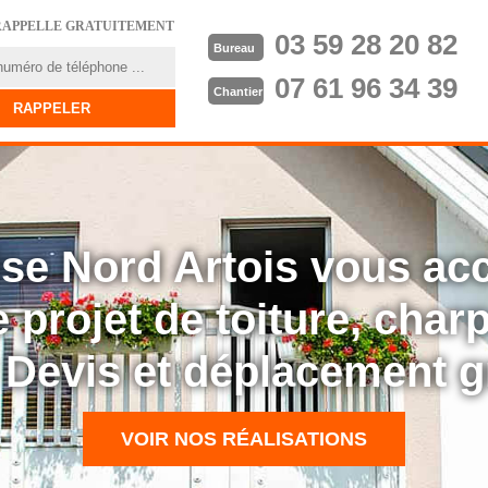
RAPPELLE GRATUITEMENT
03 59 28 20 82
Bureau
07 61 96 34 39
Chantier
rise Nord Artois vous a
 projet de toiture, cha
: Devis et déplacement g
VOIR NOS RÉALISATIONS