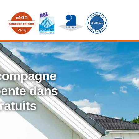
ccompagne
rpente dans
ratuits