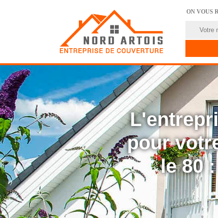
ON VOUS 
L'entrep
pour votre
le 80 