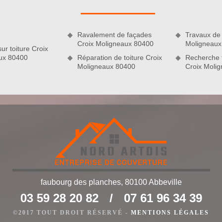
Alors, n’attendez pas pour nous envoyer votre demande de
 de tout engagement. Pour ce faire, vous n’aurez qu’à remplir
ant soin de fournir toutes les informations dont nous aurons
Ravalement de façades
Travaux de 
n précis et détaillé. Vous recevrez votre devis nettoyage de
Croix Moligneaux 80400
Moligneaux
ur toiture Croix
ux 80400
Réparation de toiture Croix
Recherche f
Moligneaux 80400
Croix Moli
faubourg des planches, 80100 Abbeville
03 59 28 20 82
/
07 61 96 34 39
oiture
©2017 TOUT DROIT RÉSERVÉ -
MENTIONS LÉGALES