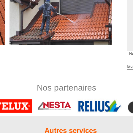
N
fau
ec le couvreur Nord Artois du 80400
 est indispensable qu’elle soit parfaitement imperméable. Lors
lèvement des mousses, nos couvreurs du 80400 vont vérifier
Nos partenaires
ouvertures. Si les végétaux parasitaires ont caché des
t nuire à l’étanchéité toiture, ils vont tout de suite faire le
é. Pour accentuer leurs actions, un traitement hydrofuge de
nettoyage et démoussage de toiture à Croix
Autres services
 Artois prenne en charge la réalisation de vos travaux de