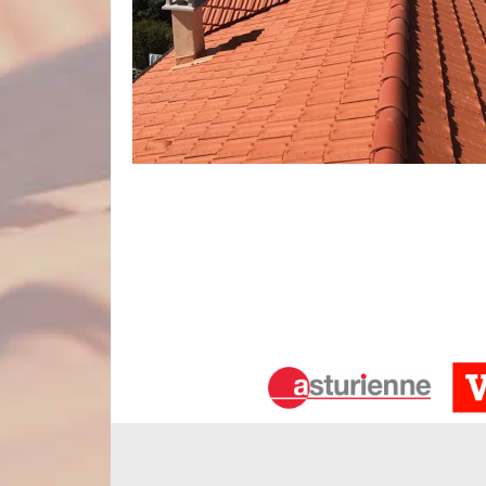
Renforcez votre étanchéité toiture av
Pour que la toiture assure pleinement son rôle, il
d’un nettoyage en profondeur de toit et après en
minutieusement l’état de votre matériau de c
imperfections, en l’occurrence des trous qui peuven
nécessaire pour éviter tous problèmes d’étanchéit
toiture sera réalisé vers la fin des interventions.
Accédez gratuitement à votre devis 
Moligneaux
Vous voulez que l’entreprise de couverture Nord