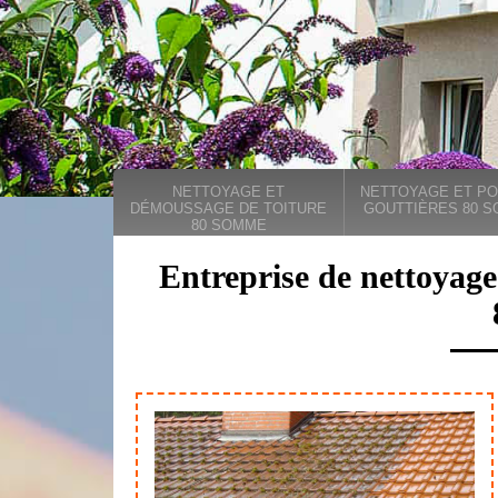
NETTOYAGE ET
NETTOYAGE ET PO
DÉMOUSSAGE DE TOITURE
GOUTTIÈRES 80 
80 SOMME
Entreprise de nettoyage