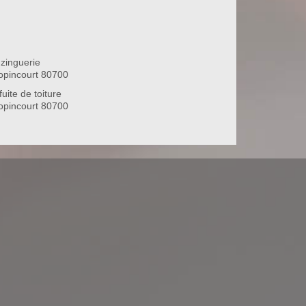
zinguerie
opincourt 80700
uite de toiture
opincourt 80700