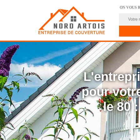
ON VOUS 
L'entrep
pour votre
le 80 