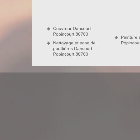
traitement hydrofuge toiture va, non seulement r
réapparition des mousses. En tant que profession
hydrofuge le plus adapté à votre type de revêtemen
Couvreur Dancourt
Popincou
Popincourt 80700
Peinture 
Nettoyage et pose de
Popincou
gouttières Dancourt
Entreprise de couverture à Dancourt 
Sollicitez les services de l’entreprise Nord Artois
démoussage de toiture près de chez vous. Impl