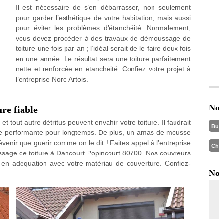
Il est nécessaire de s’en débarrasser, non seulement
pour garder l’esthétique de votre habitation, mais aussi
pour éviter les problèmes d’étanchéité. Normalement,
vous devez procéder à des travaux de démoussage de
toiture une fois par an ; l’idéal serait de le faire deux fois
en une année. Le résultat sera une toiture parfaitement
nette et renforcée en étanchéité. Confiez votre projet à
l’entreprise Nord Artois.
No
re fiable
t tout autre détritus peuvent envahir votre toiture. Il faudrait
Bu
ture performante pour longtemps. De plus, un amas de mousse
venir que guérir comme on le dit ! Faites appel à l’entreprise
Ch
ssage de toiture à Dancourt Popincourt 80700. Nos couvreurs
e en adéquation avec votre matériau de couverture. Confiez-
No