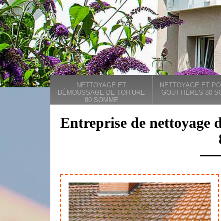
NETTOYAGE ET
NETTOYAGE ET PO
DÉMOUSSAGE DE TOITURE
GOUTTIÈRES 80 
80 SOMME
Entreprise de nettoyage 