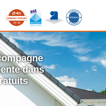
ccompagne
rpente dans
ratuits