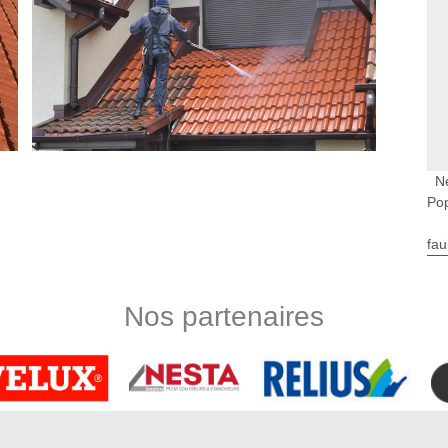
N
Pop
fau
rendre viable durablement une fondation. C’est un matériel qui
ques de la météo tout au long de l’année. Nettoyer une toiture
uvre. Afin de pouvoir obtenir un résultat impeccable à la fois
Nos partenaires
de la toiture, pensez à faire appel à un couvreur professionnel
ne de nos spécialités
aitement étanche si vous voulez être préservés des intempéries
’assurer de cette performance, nous ne manquerons pas de
ge en profondeur de votre revêtement de toit. Sachez que le