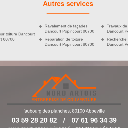
Autres services
enforcer l’étanchéité de votre toit, mais aussi attarder la
nels, les couvreurs de Nord Artois opteront pour le produit
t.
rt 80700
Ravalement de façades
Travaux de 
Dancourt Popincourt 80700
Dancourt P
sur toiture Dancourt
rt 80700
Réparation de toiture
Recherche f
Dancourt Popincourt 80700
Dancourt P
Popincourt 80700 : Nord Artois
faubourg des planches, 80100 Abbeville
 si vous êtes en quête d’un couvreur spécialisé en nettoyage et
03 59 28 20 82
/
07 61 96 34 39
anté dans la ville de Dancourt Popincourt 80700, notre