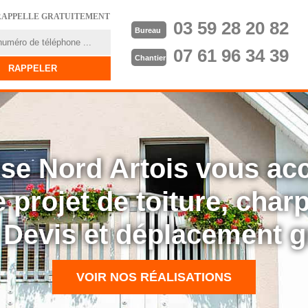
RAPPELLE GRATUITEMENT
03 59 28 20 82
Bureau
07 61 96 34 39
Chantier
rise Nord Artois vous a
 projet de toiture, cha
: Devis et déplacement g
VOIR NOS RÉALISATIONS