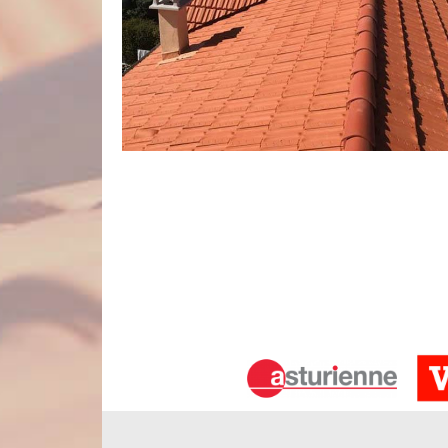
Nettoyage de toiture et tuile
La toiture est un élément très indispensable pour 
protège les occupants de la maison contre les atta
n’est pas du tout une activité facile à mettre en œ
pour la présentation et la stabilité fonctionnelle 
pour effectuer le nettoyage de votre toiture et tuile.
Les travaux d’hydrofuge de toiture : u
Il est impératif d’avoir une toiture solide et parf
ainsi que les changements climatiques. Pour s
réaliser un traitement hydrofuge lors du nettoya