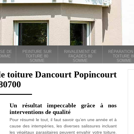
SE DE
PEINTURE SUR
RAVALEMENT DE
RÉPARATION
SOMME
TOITURE 80
FAÇADES 80
TOITURE 8
SOMME
SOMME
SOMME
de toiture Dancourt Popincourt
80700
Un résultat impeccable grâce à nos
interventions de qualité
Pour résumé le tout, il faut savoir qu’en une année et à
cause des intempéries, les diverses salissures incluant
les végétaux parasitaires peuvent envahir votre toiture.