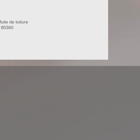
uite de toiture
 80360