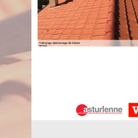
Les travaux d’hydrofuge de toiture : u
Il est impératif d’avoir une toiture solide et parf
ainsi que les changements climatiques. Pour s
réaliser un traitement hydrofuge lors du nettoya
traitement hydrofuge toiture va, non seulement r
réapparition des mousses. En tant que profession
hydrofuge le plus adapté à votre type de revêtemen
Professionnel en démoussage de tous t
Le démoussage toiture est une intervention incont
traitement anti-mousse à appliquer diffèrent d’un rev
conseillé de confier cette tâche à un couvreur profess