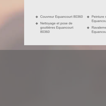
pas adapté à votre matériau, l’intervention risque d
les artisans couvreurs de notre entreprise de dém
sur tous types de revêtement de toit.
Couvreur Equancourt 80360
Peinture s
Equancou
Nettoyage et pose de
gouttières Equancourt
Ravaleme
80360
Equancou
Des interventions suivant les règles de
Pour réussir toute intervention de nettoyage et 
procéder étape par étape. Premièrement, nos e
brosse spéciale. Ensuite, ils enlèveront les débri