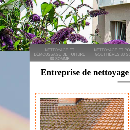
NETTOYAGE ET
NETTOYAGE ET PO
DÉMOUSSAGE DE TOITURE
GOUTTIÈRES 80 
80 SOMME
Entreprise de nettoyage