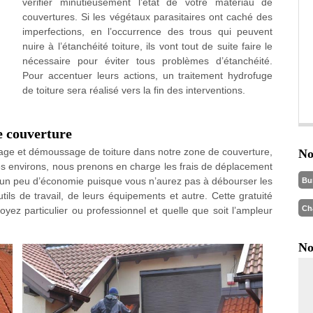
vérifier minutieusement l’état de votre matériau de
couvertures. Si les végétaux parasitaires ont caché des
imperfections, en l’occurrence des trous qui peuvent
nuire à l’étanchéité toiture, ils vont tout de suite faire le
nécessaire pour éviter tous problèmes d’étanchéité.
Pour accentuer leurs actions, un traitement hydrofuge
de toiture sera réalisé vers la fin des interventions.
e couverture
yage et démoussage de toiture dans notre zone de couverture,
No
ses environs, nous prenons en charge les frais de déplacement
 un peu d’économie puisque vous n’aurez pas à débourser les
Bu
ls de travail, de leurs équipements et autre. Cette gratuité
Ch
ez particulier ou professionnel et quelle que soit l’ampleur
No