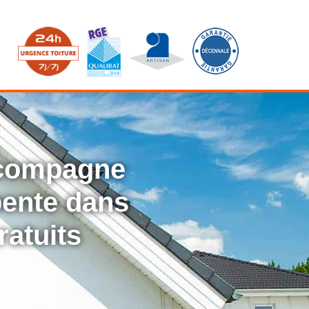
ccompagne
rpente dans
ratuits