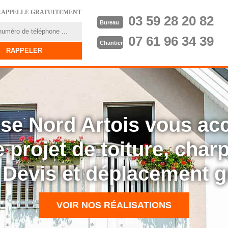
RAPPELLE GRATUITEMENT
03 59 28 20 82
Bureau
07 61 96 34 39
Chantier
rise Nord Artois vous a
 projet de toiture, cha
: Devis et déplacement g
VOIR NOS RÉALISATIONS