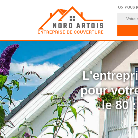
ON VOUS 
L'entrep
pour votre
le 80 