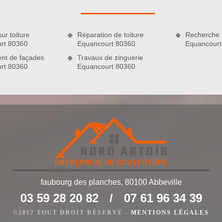
e détériorer la toiture au lieu de le perfectionner. Sachez que
oussage de toiture à Equancourt sont en mesure de travailler
ur toiture
Réparation de toiture
Recherche f
rt 80360
Equancourt 80360
Equancourt
nt de façades
Travaux de zinguerie
rt 80360
Equancourt 80360
 l’art
faubourg des planches, 80100 Abbeville
03 59 28 20 82
/
07 61 96 34 39
démoussage de toiture à Equancourt, il est indispensable de
xperts ôteront les plus gros morceaux de mousse avec une
©2017 TOUT DROIT RÉSERVÉ -
MENTIONS LÉGALES
s en nettoyant avec un nettoyeur à basse pression. Après cela,