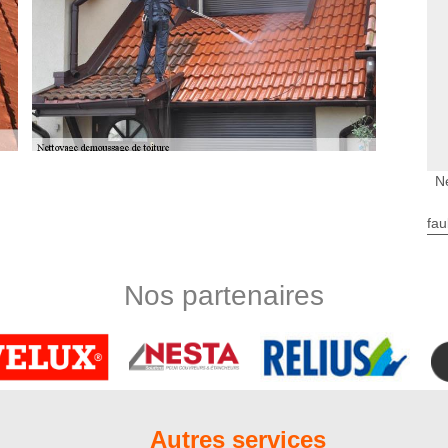
N
ne de nos spécialités
aitement étanche si vous voulez être préservés des intempéries
fau
’assurer de cette performance, nous ne manquerons pas de
ge en profondeur de votre revêtement de toit. Sachez que le
enforcer l’étanchéité de votre toit, mais aussi attarder la
Nos partenaires
nels, les couvreurs de Nord Artois opteront pour le produit
t.
ypes de toit
ournable, à faire au moins une fois par an. Les produits de
êtement de toit à un autre ; c’est la raison pour laquelle il est
ionnel tel que Nord Artois. En effet, si le produit utilisé n’est
Autres services