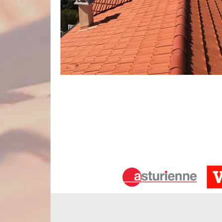
Des artisans couvreurs certifiés à vot
L’entreprise de nettoyage et démoussage de toiture
assurer les travaux d’entretien de toit à Fores
spécialisées ; ce qui leur permet de réaliser des 
de l’art. Ils savent parfaitement manier leurs outils
un chantier de couverture et sont aptes à manipule
faire et leur qualification.
Etanchéité de toiture terrasse
La toiture terrasse est la forme de toit la plus à
confortable chez soit pendant l’hiver, l’été, l’aut