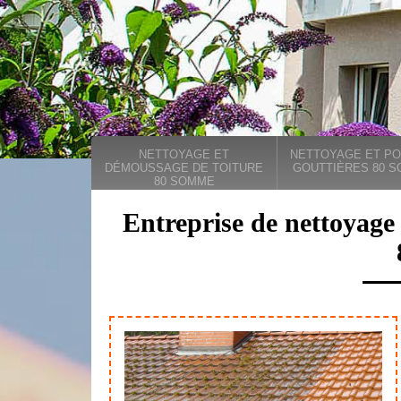
NETTOYAGE ET
NETTOYAGE ET PO
DÉMOUSSAGE DE TOITURE
GOUTTIÈRES 80 
80 SOMME
Entreprise de nettoyage 