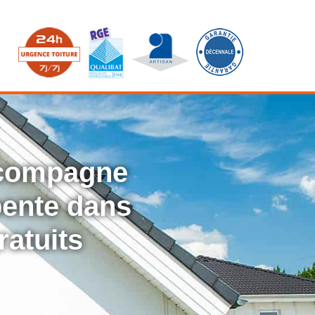
ccompagne
rpente dans
ratuits