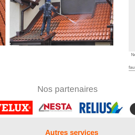
N
fau
re disposition
 Nord Artois dispose d’une équipe de couvreurs certifiés pour
aint Montiers. Tous nos couvreurs ont suivi des formations
Nos partenaires
travaux conformes aux normes, sur mesure et suivant les règles
 de travail, connaissent les mesures de sécurité à instaurer sur
r tous types de revêtement de toit. Fiez-vous à leur savoir-
 la mode en ce moment. Il est tout à fait possible de rester
Autres services
omne et le printemps avec une toiture plate. Pour maximiser la