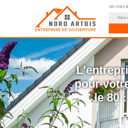
ON VOUS 
L'entrep
pour votre
le 80 