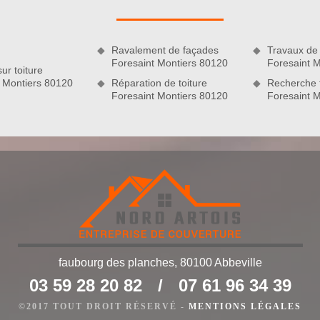
 d’étanchéité ne devrait surtout pas négliger. Pour cela, il y a
es trouvable à Foresaint Montiers et que vous avez besoin d’un
ontacter.
 80120
Ravalement de façades
Travaux de 
Foresaint Montiers 80120
Foresaint 
ur toiture
t Montiers 80120
Réparation de toiture
Recherche f
Foresaint Montiers 80120
Foresaint 
faubourg des planches, 80100 Abbeville
entretien de toit
03 59 28 20 82
/
07 61 96 34 39
treprise Nord Artois met à votre disposition ses services de
un budget précis pour vos travaux de nettoyage de toiture ?
©2017 TOUT DROIT RÉSERVÉ -
MENTIONS LÉGALES