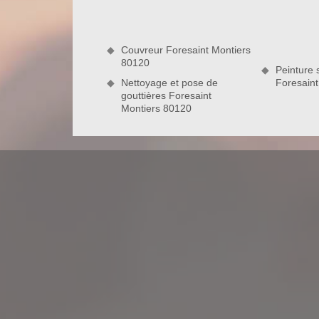
parfaite ténacité de cette couverture, le traitement
l’hydrofugation de la toiture et tuile. Si vous êt
service pro en entretien de toiture, merci de nous c
Couvreur Foresaint Montiers
Montiers
80120
Peinture s
Nettoyage et pose de
Foresain
gouttières Foresaint
Couvreur pas cher pour vos travaux d’
Couvreur pas cher à Foresaint Montiers 80120, l’en
qualité à un tarif compétitif. Vous avez préparé 