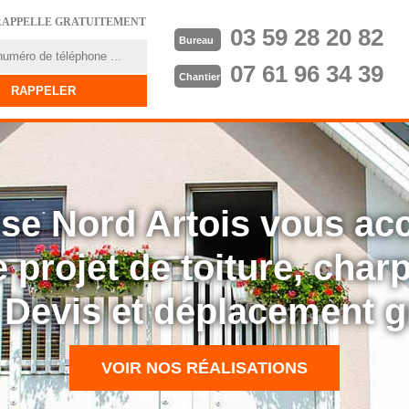
RAPPELLE GRATUITEMENT
03 59 28 20 82
Bureau
07 61 96 34 39
Chantier
rise Nord Artois vous a
 projet de toiture, cha
: Devis et déplacement g
VOIR NOS RÉALISATIONS