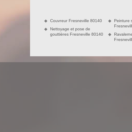
nous en toute quiétude votre projet.
Couvreur Fresneville 80140
Peinture s
Fresnevil
Nettoyage et pose de
gouttières Fresneville 80140
Ravaleme
Fresnevil
Entreprise de couverture à Fresnevill
Sollicitez les services de l’entreprise Nord Artois
démoussage de toiture près de chez vous. Implan
adresse ses prestations à tous les particuliers e
revêtement de toit. Nous allons donner un nouve
propreté et toute sa splendeur. Forte de plusie