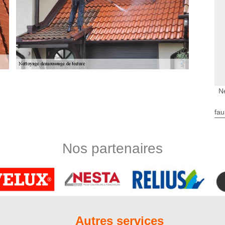
uile
N
, la tuile est le matériau qui attire le plus les végétaux
ent si vous voulez garder l’esthétique de votre toiture. Il est
fau
an. N’hésitez pas à contacter l’entreprise Nord Artois pour
ile à Fresneville 80140 et ce, quel que soit le matériau de
us saurons à quels moments démousser vos tuiles dans l’année.
Nos partenaires
re fiable
t tout autre détritus peuvent envahir votre toiture. Il faudrait
ture performante pour longtemps. De plus, un amas de mousse
venir que guérir comme on le dit ! Faites appel à l’entreprise
moussage de toiture à Fresneville 80140. Nos couvreurs
e en adéquation avec votre matériau de couverture. Confiez-
Autres services