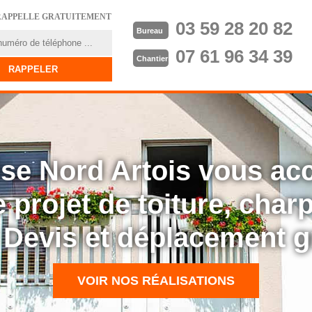
RAPPELLE GRATUITEMENT
03 59 28 20 82
Bureau
07 61 96 34 39
Chantier
rise Nord Artois vous a
 projet de toiture, cha
: Devis et déplacement g
VOIR NOS RÉALISATIONS