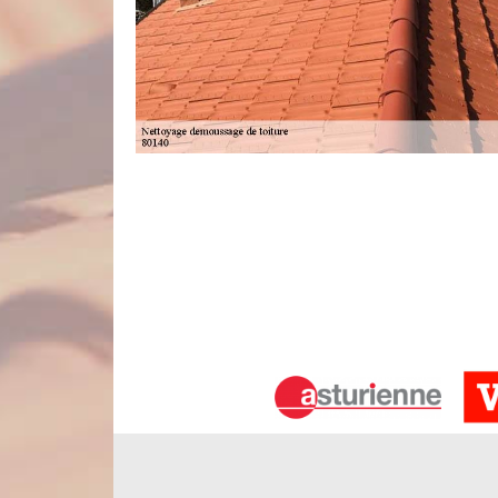
Notre savoir-faire en démoussage de t
Parmi tous les matériaux de couverture existants
parasitaires. Il faut donc en prendre soin sérieusem
préconisé de démousser vos tuiles deux fois par 
prendre en main votre projet de démoussage de tu
fabrication de vos tuiles ainsi que leur forme. No
Une entreprise de démoussage de toitu
En une année, les mousses, les algues, les lichens e
s’en débarrasser si vous voulez garder votre toi
peut cacher des imperfections alors, mieux vaut pré
Nord Artois si vous recherchez un couvreur dé
utiliseront des produits de traitement anti-mouss