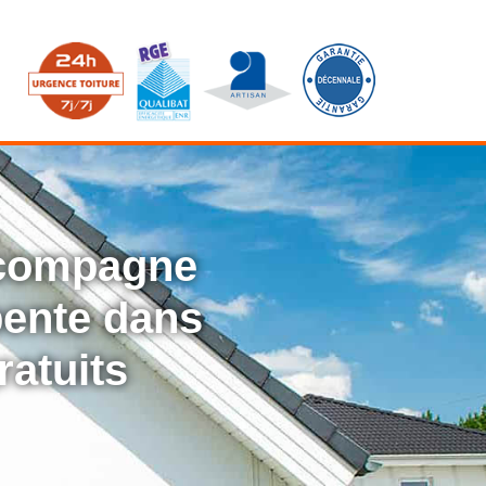
ccompagne
rpente dans
ratuits