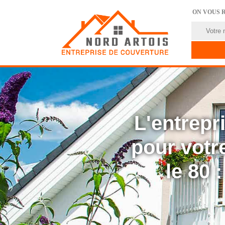
ON VOUS 
L'entrep
pour votre
le 80 