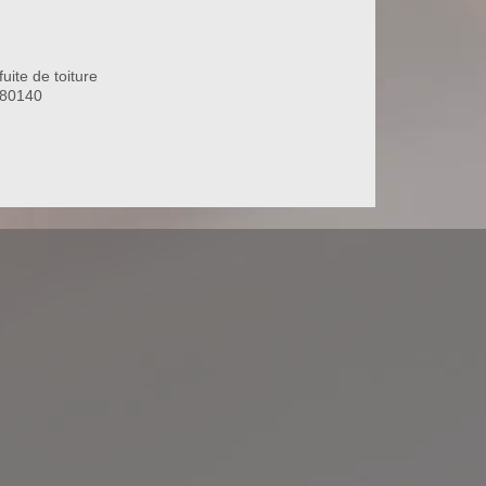
uite de toiture
 80140