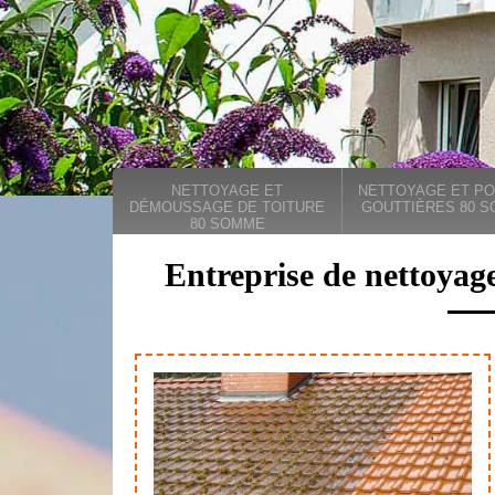
NETTOYAGE ET
NETTOYAGE ET PO
DÉMOUSSAGE DE TOITURE
GOUTTIÈRES 80 
80 SOMME
Entreprise de nettoyage