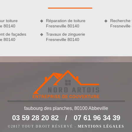
ur toiture
Réparation de toiture
Recherche f
le 80140
Fresneville 80140
Fresneville
nt de façades
Travaux de zinguerie
le 80140
Fresneville 80140
e 80140 : Nord Artois
 si vous êtes en quête d’un couvreur spécialisé en nettoyage et
faubourg des planches, 80100 Abbeville
té dans la ville de Fresneville 80140, notre établissement
03 59 28 20 82
/
07 61 96 34 39
t les professionnels souhaitant entretenir correctement leur
l aspect à votre toiture en lui permettant de retrouver sa
©2017 TOUT DROIT RÉSERVÉ -
MENTIONS LÉGALES
urs années d’activités, nous savons comment procéder pour