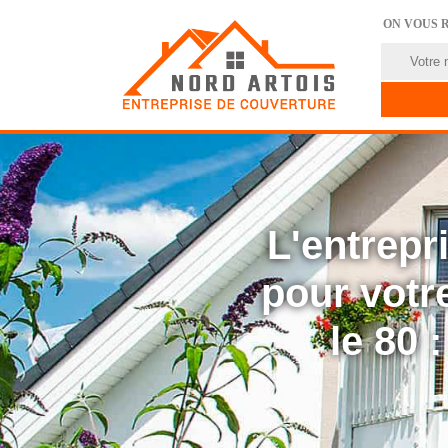
ON VOUS 
L'entrep
pour votre
le 80 