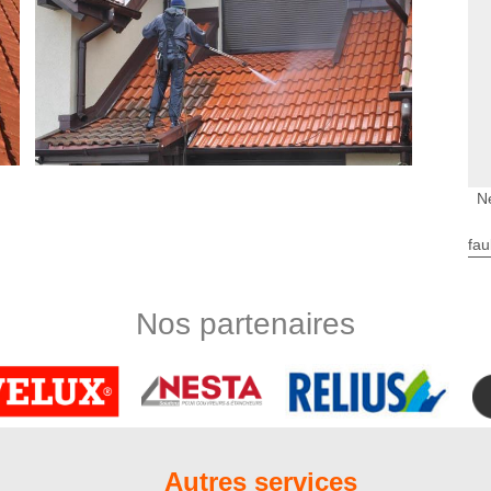
N
fau
s d’entretien de qualité
s veillons chaque fois à choisir des produits de traitement
t palpable, les produits anti-mousses ainsi que les produits
Nos partenaires
 toiture sont toujours de bonne qualité. Osez dépenser plus
vos exigences ! Quoi qu’il en soit, nous pouvons nous adapter à
nt de toiture correspondant à vos moyens financiers.
des plantes qui abîment la peinture de la toiture. Qui dit
ers l’humidité. En effet, lorsque la couverture de maison est
Autres services
ce de la toiture sera mise en péril. Pour éviter ces genres de