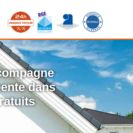
ccompagne
rpente dans
ratuits