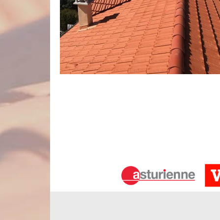
Nous utilisons uniquement des produit
Pour ne pas abîmer votre revêtement de toit, nou
adapté. De plus, pour que le résultat soit vraimen
hydrofuges de toiture que nous appliquons sur une
pour que le résultat soit vraiment à la hauteur de 
votre budget et opter pour des produits de traiteme
Démoussage de toit
Les mousses, les algues et les champignons sont 
peinture dit : aspect esthétique et résistance env
abritée par des mousses, la fiabilité de performan