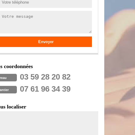
s coordonnées
03 59 28 20 82
reau
07 61 96 34 39
antier
us localiser