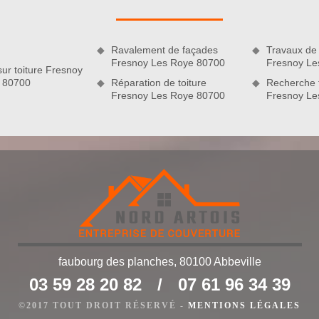
n œuvre d’un travail de démoussage de la toiture. Pour cette
de notre équipe de couvreur.
Ravalement de façades
Travaux de 
Fresnoy Les Roye 80700
Fresnoy Le
sur toiture Fresnoy
 80700
Réparation de toiture
Recherche f
Fresnoy Les Roye 80700
Fresnoy Le
is travaux
faubourg des planches, 80100 Abbeville
nous étudierons votre projet avec minutie et établirons un
03 59 28 20 82
/
07 61 96 34 39
ent. Découvrez dans votre devis nettoyage et démoussage de
n d’œuvre au m2, notre méthode de travail, la date de début et
©2017 TOUT DROIT RÉSERVÉ -
MENTIONS LÉGALES