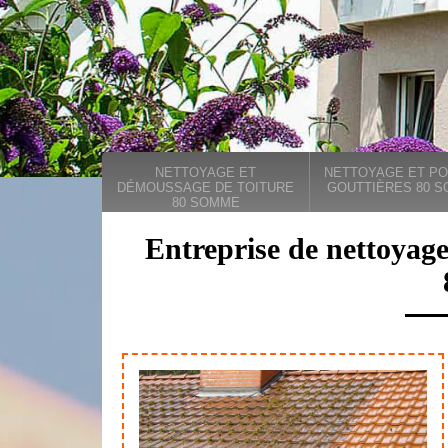
NETTOYAGE ET
NETTOYAGE ET PO
DÉMOUSSAGE DE TOITURE
GOUTTIÈRES 80 
80 SOMME
Entreprise de nettoyage