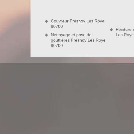
complication, mieux vaut être réglo sur la mise e
opération, comptez sur la prestation satisfaisante 
Couvreur Fresnoy Les Roye
80700
80700
Peinture 
Nettoyage et pose de
Les Roye
gouttières Fresnoy Les Roye
Ce que vous trouverez dans votre dev
Dès que nous recevrons votre demande de devis, 
devis personnalisé en moins de 24 heures seulem
toiture à Fresnoy Les Roye : le tarif de notre mai