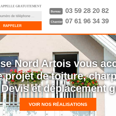
RAPPELLE GRATUITEMENT
03 59 28 20 82
Bureau
07 61 96 34 39
Chantier
rise Nord Artois vous a
 projet de toiture, cha
: Devis et déplacement g
VOIR NOS RÉALISATIONS