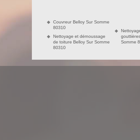
établissement est en mesure de résoudre tous prob
isolation, etc. Nous réaliserons au préalable un dia
réparation à appliquer.
Couvreur Belloy Sur Somme
80310
80310
Nettoyag
Nettoyage et démoussage
gouttière
de toiture Belloy Sur Somme
Somme 8
Nord Artois : couvreur pas cher à B
Votre toiture ne tient plus ses promesses et ne vou
n’attendez pas avant de réparer votre toit puisque s