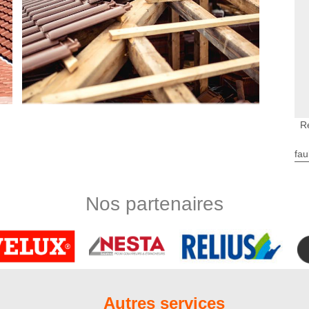
R
iture dans le 80310
fau
 Sur Somme est une intervention obligatoire ? Et oui, cette
tre toit est toujours performant, mais aussi à apporter les
 En principe, les travaux de rénovation de toiture sont à faire
Nos partenaires
 couvreurs du 80310 vont, soit remplacer, soit renforcer vos
action à entreprendre qu’après un diagnostic au préalable de
e au couvreur Nord Artois
n couvreur professionnel tel que Nord Artois dès que vous
 effet, il vaut mieux faire de petites réparations plutôt que
Autres services
 des gros travaux de réfection de toit. Sachez que notre