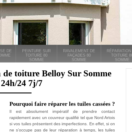
SE DE
PEINTURE SUR
RAVALEMENT DE
RÉPARATION
SOMME
TOITURE 80
FAÇADES 80
TOITURE 8
SOMME
SOMME
SOMME
n de toiture Belloy Sur Somme
24h/24 7j/7
Pourquoi faire réparer les tuiles cassées ?
Il est absolument impératif de prendre contact
rapidement avec un couvreur qualifié tel que Nord Artois
si vos tuiles présentent des imperfections. En effet, si on
ne s’occupe pas de leur réparation à temps, les tuiles