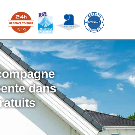
ccompagne
rpente dans
ratuits