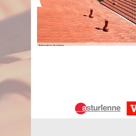
Notre savoir-faire en rénovation de to
Savez-vous que la rénovation de toiture à Belloy
opération vise, non seulement à s’assurer que vo
réparations nécessaires dont votre toiture a besoin.
tous les dix ans. Dans cette optique, nos artisans
éléments de toiture. Ils ne pourront déterminer l’
l’état de votre toit.
Confiez la réparation de votre toitur
Il est conseillé de faire rapidement appel à u
remarquerez des imperfections de votre toiture. En
d’attendre et faire exploser votre budget pour