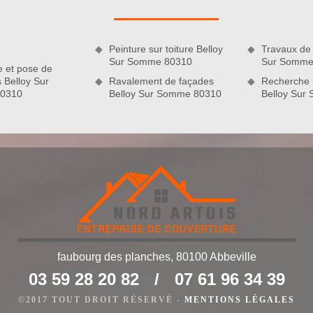
lèmes de fuite de toiture, d’infiltration d’eau, de mauvaise
gnostic de l’état de votre toit afin de déterminer la méthode de
Peinture sur toiture Belloy
Travaux de 
Sur Somme 80310
Sur Somme
e et pose de
s Belloy Sur
Ravalement de façades
Recherche f
0310
Belloy Sur Somme 80310
Belloy Sur
faubourg des planches, 80100 Abbeville
elloy Sur Somme 80310
03 59 28 20 82
/
07 61 96 34 39
s octroie plus le confort qu’elle a proposé auparavant ? Alors,
i les dégâts s’aggravent, l’intervention pourra aussi être plus
©2017 TOUT DROIT RÉSERVÉ -
MENTIONS LÉGALES