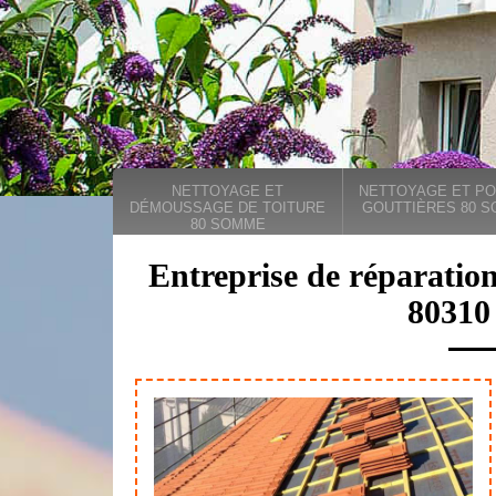
NETTOYAGE ET
NETTOYAGE ET PO
DÉMOUSSAGE DE TOITURE
GOUTTIÈRES 80 
80 SOMME
Entreprise de réparatio
80310 