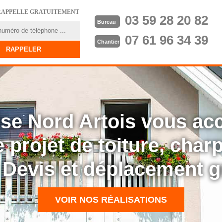
RAPPELLE GRATUITEMENT
03 59 28 20 82
Bureau
07 61 96 34 39
Chantier
rise Nord Artois vous a
 projet de toiture, cha
: Devis et déplacement g
VOIR NOS RÉALISATIONS