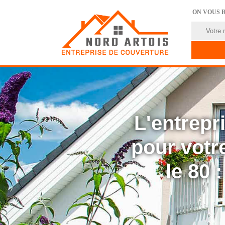
ON VOUS 
L'entrep
pour votre
le 80 