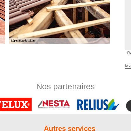
R
n de toiture
ration d’un travail de remise en état de toiture. C’est un
fau
s faut pour garantir le bon déroulement de votre projet. Si vous
n d’un meilleur devis de votre projet, nous vous invitons de
t. Nous sommes un couvreur agrée, prêt à vous proposer un
Nos partenaires
 toit.
paration de toiture
ez accéder gratuitement à votre devis réparation de toiture.
formulaire et à patienter un peu moins de 24 heures avant de
vise personnalisé. Par ailleurs, pour que le devis travaux soit
scente sur terrain afin de diagnostiquer l’état de votre toit.
Autres services
oir déterminé la méthode de réparation à adopter et autre.