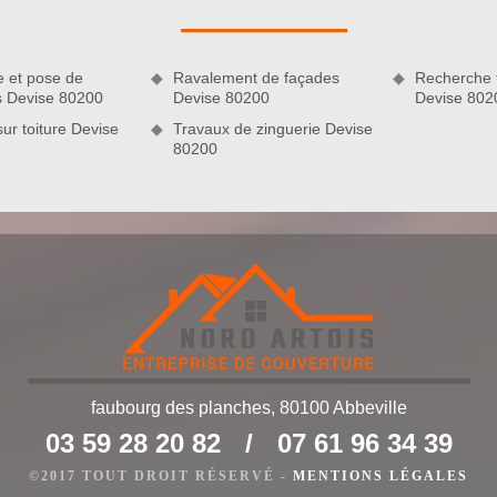
e et pose de
Ravalement de façades
Recherche f
s Devise 80200
Devise 80200
Devise 802
sur toiture Devise
Travaux de zinguerie Devise
80200
règles de l’art
tre habitation. Effectivement, c’est grâce à elle si vous vivez
des intempéries. Il est donc impératif que votre toiture soit en
faubourg des planches, 80100 Abbeville
son état si vous avez des doutes ! Dès les premiers signes
03 59 28 20 82
/
07 61 96 34 39
reprise de couverture Nord Artois. Nous pourrons fournir des
t conformes aux réglementations élémentaires en couverture.
©2017 TOUT DROIT RÉSERVÉ -
MENTIONS LÉGALES