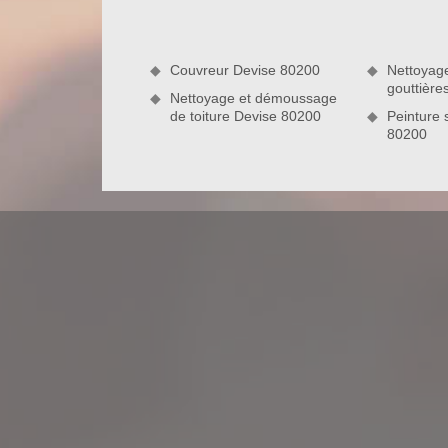
Couvreur Devise 80200
Nettoyag
gouttière
Nettoyage et démoussage
de toiture Devise 80200
Peinture 
80200
Nous réalisons des travaux suivant les 
La toiture occupe une place très importante dans vo
dans un total confort et en toute sécurité en dépit 
excellent état. N’hésitez pas à faire vérifier 
d’imperfections, entrez en contact avec notre ent
prestations de réparation de toiture sur mesure e