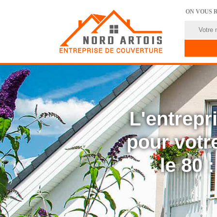
ON VOUS 
L'entrep
pour votre
le 80 