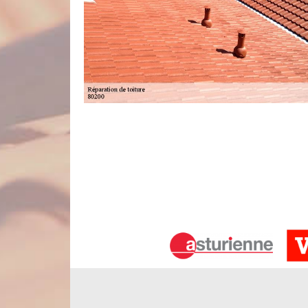
Devis d’un professionnel en réparatio
Le devis est un document important pour la prépa
meilleur guide pour trouver le prestataire qu’il vou
êtes dans la zone de Devise et que vous avez besoi
ne pas hésiter à nous faire appel immédiatemen
devis totalement compatible aux problèmes de votre
La gratuité de la demande de devis ré
Comme pour toutes nos autres activités, vous pourr
Pour cela, vous aurez juste à remplir notre court 
tenir en main votre devis réparation de toiture à De
bien précis, nous effectuerons au préalable une de
Ainsi, nous dresserons le devis sur place, après av