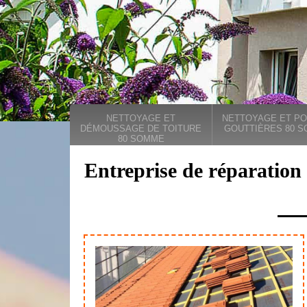
NETTOYAGE ET
NETTOYAGE ET PO
DÉMOUSSAGE DE TOITURE
GOUTTIÈRES 80 
80 SOMME
Entreprise de réparation 