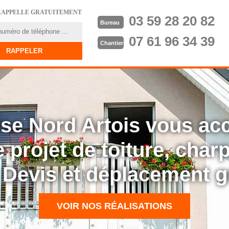
RAPPELLE GRATUITEMENT
03 59 28 20 82
Bureau
07 61 96 34 39
Chantier
rise Nord Artois vous a
 projet de toiture, cha
: Devis et déplacement g
VOIR NOS RÉALISATIONS