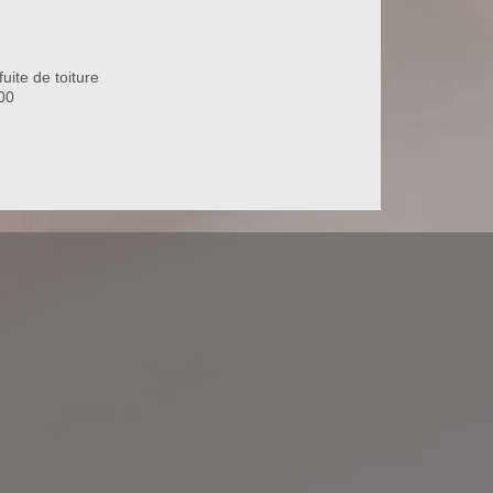
uite de toiture
00