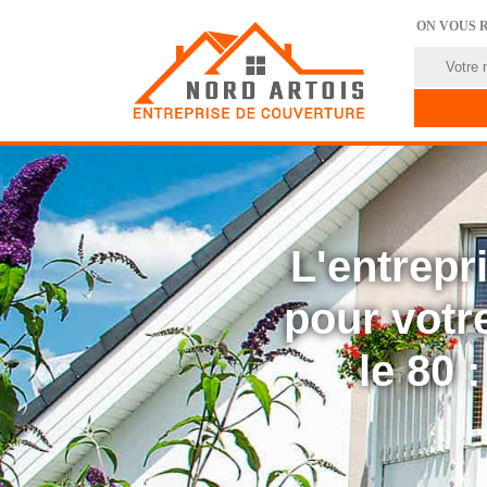
ON VOUS 
L'entrep
pour votre
le 80 