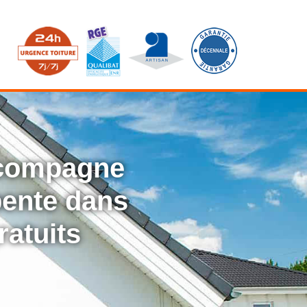
ccompagne
rpente dans
ratuits