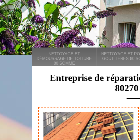
NETTOYAGE ET
NETTOYAGE ET PO
DÉMOUSSAGE DE TOITURE
GOUTTIÈRES 80 
80 SOMME
Entreprise de réparat
80270 