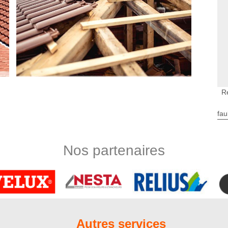
R
e d’urgence toiture
fau
ourrez subir à cause du mauvais état de votre toiture, notre
 d’urgence toiture que vous pouvez joindre à tout moment, de
e s’engage à intervenir rapidement chez vous (à la mesure du
Nos partenaires
r remédier à vos problèmes de toit. Un court bilan de l’état
 afin de définir l’action à entreprendre.
Mont 80270 : Nord Artois
re à Wiry Au Mont 80270 pour s’occuper de vos travaux de
les services du couvreur Nord Artois ? Notre enseigne existe
us savons comment remettre une toiture en état et ce, dans
Autres services
 Nord Artois se donnera à fond pour vous permettre de disposer