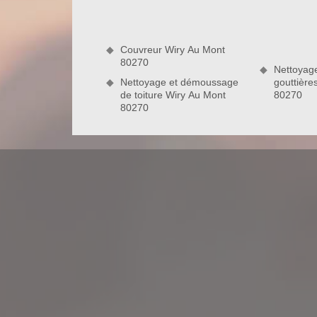
d’un toit conforme aux normes, c’est-à-dire entièr
n’hésitez pas à nous contacter.
Couvreur Wiry Au Mont
80270
80270
Nettoyag
Nettoyage et démoussage
gouttière
de toiture Wiry Au Mont
80270
Devis d’un professionnel en réparatio
Le devis est un document important pour la prépa
meilleur guide pour trouver le prestataire qu’il vou
êtes dans la zone de Wiry Au Mont et que vous a