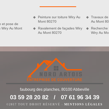
ement étanche et bien isolé. En cas de besoin en réparation,
Peinture sur toiture Wiry Au
Travaux de 
Mont 80270
Au Mont 8
e et pose de
s Wiry Au Mont
Ravalement de façades Wiry
Recherche f
Au Mont 80270
Wiry Au Mo
n de toiture
faubourg des planches, 80100 Abbeville
ration d’un travail de remise en état de toiture. C’est un
03 59 28 20 82
/
07 61 96 34 39
s faut pour garantir le bon déroulement de votre projet. Si vous
vez besoin d’un meilleur devis de votre projet, nous vous
©2017 TOUT DROIT RÉSERVÉ -
MENTIONS LÉGALES