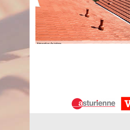
L’entreprise Nord Artois et son servic
Afin de prévoir les problèmes soudains que vous p
entreprise a mis en place un service de dépannage
jour comme de nuit. Notre équipe d’urgence toitur
possible et en fonction du nombre de demandes) pou
de votre toiture sera effectué dans un premier temps
Entreprise de couverture à Wiry Au 
Si vous recherchez une entreprise de couvertu
réparation de toiture, pourquoi ne pas opter pour 
depuis de nombreuses années. Par conséquent, no
un total respect des règles de l’art. L’entreprise