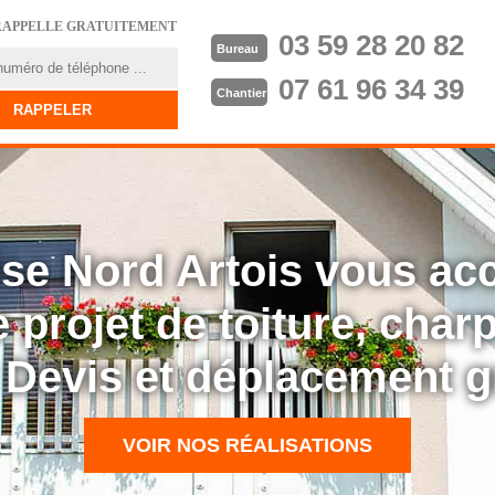
RAPPELLE GRATUITEMENT
03 59 28 20 82
Bureau
07 61 96 34 39
Chantier
rise Nord Artois vous a
 projet de toiture, cha
: Devis et déplacement g
VOIR NOS RÉALISATIONS