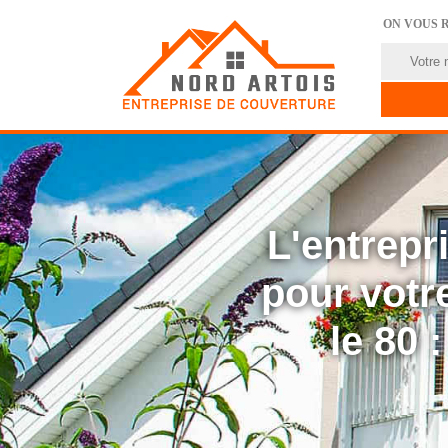
ON VOUS 
L'entrep
pour votre
le 80 