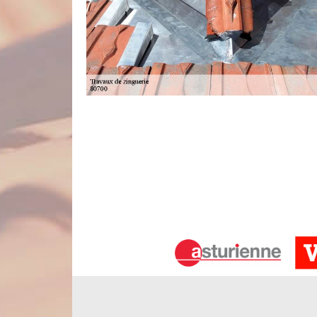
Confiez-nous votre projet de zinguerie
Vous êtes à la recherche d’un professionnel pou
n’hésitez pas à prendre contact avec l’entrep
établissement est à même de refaire, de rénover, d
de zinguerie, entre autres. Sachez qu’en plus de co
assurent également la préservation de la solidi
travaux de qualité et conformes aux normes.
Une entreprise fiable pour réaliser de
Seuls les couvreurs passionnés sont aptes à faire des
de suivre des étapes bien précises et de savoir mani
interventions en zinguerie. Comme Nord Artois es
d’une équipe de zingueurs certifiés et passionné