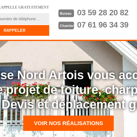
RAPPELLE GRATUITEMENT
03 59 28 20 82
Bureau
07 61 96 34 39
Chantier
rise Nord Artois vous a
 projet de toiture, cha
: Devis et déplacement g
VOIR NOS RÉALISATIONS