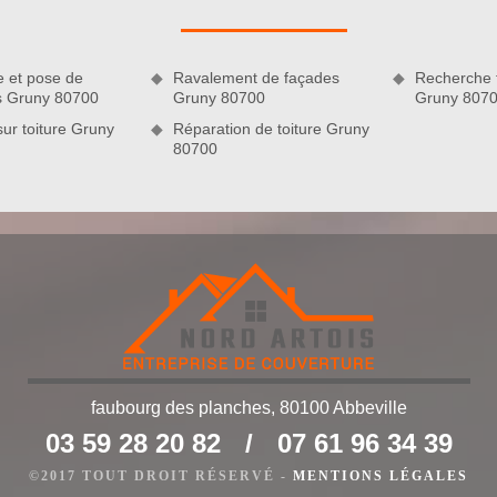
ement préservée des problèmes d’humidité, mais aussi plus
e et pose de
Ravalement de façades
Recherche f
es Gruny 80700
Gruny 80700
Gruny 807
sur toiture Gruny
Réparation de toiture Gruny
80700
tière de zinguerie
faubourg des planches, 80100 Abbeville
ue nous réalisons, nous sommes en mesure d’assurer la pose,
que l’entretien des accessoires de zinguerie. Il faut savoir que
03 59 28 20 82
/
07 61 96 34 39
 les chéneaux, les planches de rives, les noues, les verrières,
©2017 TOUT DROIT RÉSERVÉ -
MENTIONS LÉGALES
es, assurent un renforcement de l’étanchéité de la toiture.