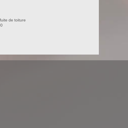
uite de toiture
00