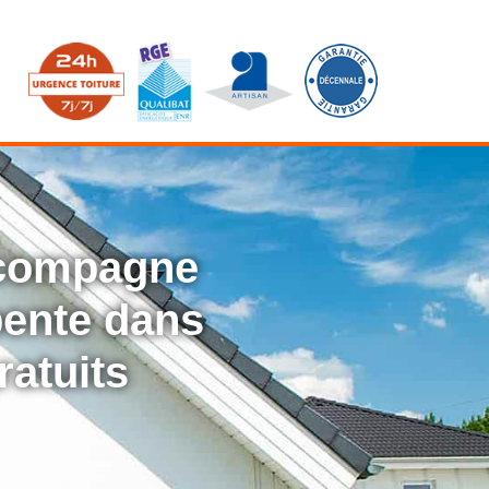
ccompagne
rpente dans
ratuits