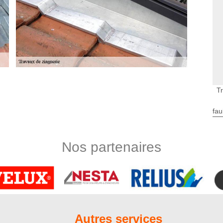
 en toute sérénité
T
r se charger de vos travaux de zinguerie à Gruny ? Alors,
rise Nord Artois. De par nos années d’expérience, notre
fau
e mettre en place, de réparer et d’entretenir vos accessoires
nsolider l’étanchéité de votre toit, les éléments de zinguerie
té de votre charpente. Nous ne manquerons pas de faire des
Nos partenaires
s travaux de zinguerie de qualité
 travaux de zinguerie, il faut se le dire ! En effet, il convient
er à la perfection les outils de travail afin de réussir toutes
t une entreprise de zinguerie expérimentée, nous disposons
s pour assurer la bonne marche de vos travaux. Grâce à nos
Autres services