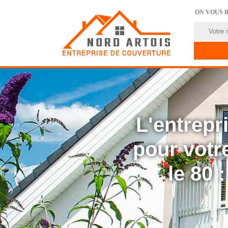
ON VOUS 
L'entrep
pour votre
le 80 