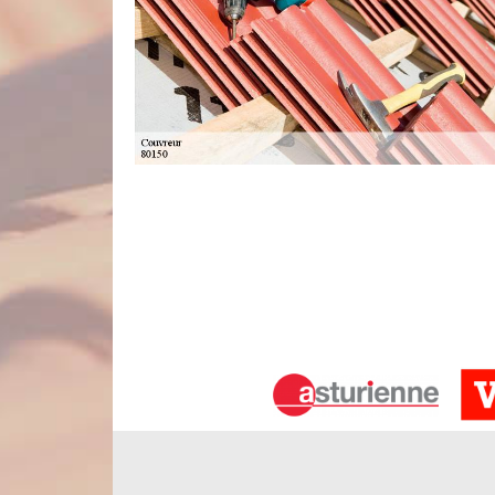
Couvreur zingueur
Un couvreur est une personne qui travaille dans l
qui vous pouvez vous adresser face au problème d
perte d’isolation, la détérioration de la peinture et
travaux de zinguerie pour votre toit, nous sommes 
vous servir dans une très bonne condition. Alors, n’
Votre artisan couvreur à Agenvillers 
En quête d’une société couvreur fiable, professionn
Nord Artois. Existant depuis de nombreuses années
de couverture, incluant les interventions en toit
Agenvillers 80150, notre entreprise de couver
professionnels souhaitant faire des travaux en li