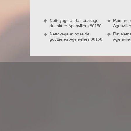
s’engage à réaliser des interventions de qualité e
Nettoyage et démoussage
Peinture s
de toiture Agenvillers 80150
Agenville
Nettoyage et pose de
Ravaleme
gouttières Agenvillers 80150
Agenville
Optez pour nos services de qualité à t
Quel que soit le montant de votre budget pour entr
pouvez toujours compter sur le couvreur Nord Artoi
adaptées à vos moyens financiers. Sachez que pour
la qualité de nos interventions tout en proposant u