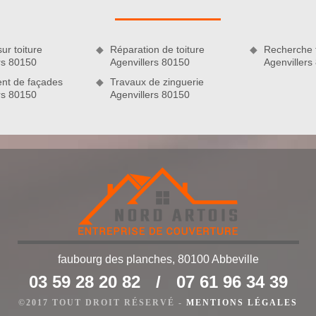
t conformes aux normes.
ur toiture
Réparation de toiture
Recherche f
rs 80150
Agenvillers 80150
Agenvillers
nt de façades
Travaux de zinguerie
rs 80150
Agenvillers 80150
arif préférentiel
eprendre vos travaux de couverture à Agenvillers 80150, vous
faubourg des planches, 80100 Abbeville
s. En effet, nous pouvons fournir des prestations sur mesure,
03 59 28 20 82
/
07 61 96 34 39
 satisfaire amplement nos clients, nous misons toujours sur
n tarif couvreur abordable et accessible à toutes les bourses.
©2017 TOUT DROIT RÉSERVÉ -
MENTIONS LÉGALES