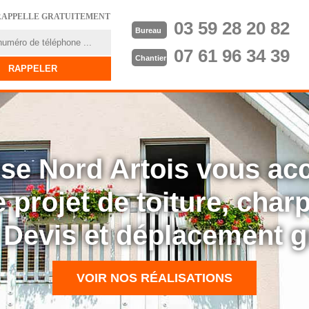
RAPPELLE GRATUITEMENT
03 59 28 20 82
Bureau
07 61 96 34 39
Chantier
rise Nord Artois vous a
 projet de toiture, cha
: Devis et déplacement g
VOIR NOS RÉALISATIONS