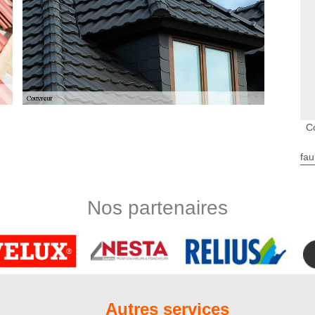
C
e domaine de la couverture de maison. C’est un prestataire à
fau
e votre toiture et tuile comme le problème d’étanchéité, la
 le décollage du versant du toit. Si vous sollicitez réaliser des
encore le professionnel qu’il vous faut. Nous sommes prêts à
Nos partenaires
hésitez pas à nous faire appel.
avec Nord Artois
elle et expérimentée ? Optez pour les services de l’entreprise
, notre établissement est en mesure de réaliser tous travaux
ure, en zinguerie et en ravalement. Située dans la ville de
ture adresse ses prestations à tous les particuliers et
Autres services
en avec la couverture. Artisan couvreur aguerri, Nord Artois