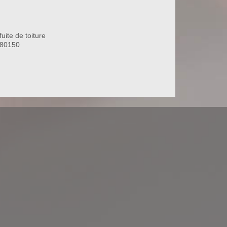
uite de toiture
 80150