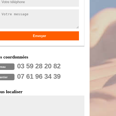
s coordonnées
03 59 28 20 82
reau
07 61 96 34 39
antier
us localiser