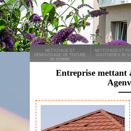
NETTOYAGE ET
NETTOYAGE ET PO
DÉMOUSSAGE DE TOITURE
GOUTTIÈRES 80 
80 SOMME
Entreprise mettant 
Agenvi