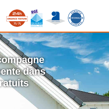
ccompagne
rpente dans
ratuits