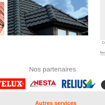
C
fau
couvreurs du 80200
 remis entre les mains de notre équipe de couvreurs certifiés.
Nos partenaires
isans couvreurs à Clery Sur Somme sont aptes à réaliser des
ntièrement leur faire confier et les laissez prendre en charge
de réparation de toiture ainsi que vos travaux de zinguerie et
ionnés qui accentuent leur professionnalisme ainsi que leur
arif préférentiel
Autres services
entreprendre vos travaux de couverture à Clery Sur Somme