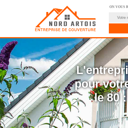
ON VOUS 
L'entrep
pour votre
le 80 