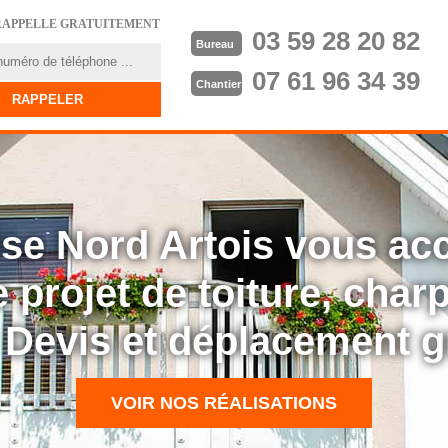
RAPPELLE GRATUITEMENT
03 59 28 20 82
Bureau
07 61 96 34 39
Chantier
rise Nord Artois vous a
 projet de toiture, cha
: Devis et déplacement g
VOIR NOS RÉALISATIONS