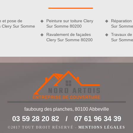
r Nord Artois. En effet, nous pouvons fournir des prestations
chez que pour satisfaire amplement nos clients, nous misons
n proposant un tarif couvreur abordable et accessible à toutes
e et pose de
Peinture sur toiture Clery
Réparation 
rénité et jouissez du nec plus ultra de nos ouvrages. Vous ne
es Clery Sur Somme
Sur Somme 80200
Sur Somme
Ravalement de façades
Travaux de 
Clery Sur Somme 80200
Sur Somme
faubourg des planches, 80100 Abbeville
03 59 28 20 82
/
07 61 96 34 39
e toiture fiable
©2017 TOUT DROIT RÉSERVÉ -
MENTIONS LÉGALES