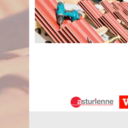
Les compétences de notre équipe de 
Les travaux de couverture de notre clientèle seront
Ayant suivi des formations spécialisées, nos art
travaux suivant les règles de l’art. Vous pouviez e
vos travaux de pose, de rénovation, d’entretien ou 
autre. Nos couvreurs du 80200 sont de vrais pass
sérieux à travers chaque réalisation.
Optez pour nos services de qualité à t
Quel que soit le montant de votre budget pour 