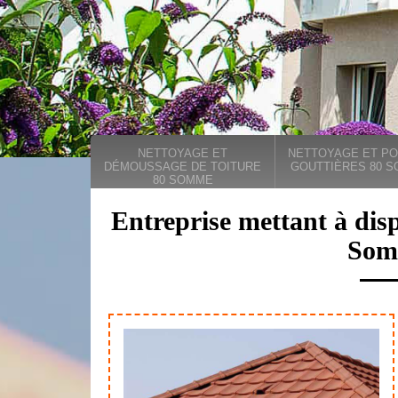
NETTOYAGE ET
NETTOYAGE ET PO
DÉMOUSSAGE DE TOITURE
GOUTTIÈRES 80 
80 SOMME
Entreprise mettant à dis
Som