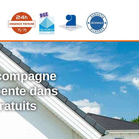
ccompagne
rpente dans
ratuits