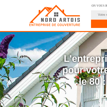
ON VOUS 
L'entrep
pour votre
le 80 