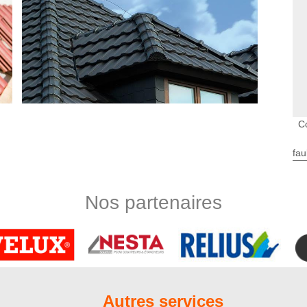
C
fau
nté à votre service
’activités, le couvreur Nord Artois met à votre disposition tout
Nos partenaires
ue chantier sera réalisé sur mesure, au moyen de matériel
ux de couverture ? Adressez-vous à un artisan couvreur
a nature de votre projet, nous saurons adopter la méthode la
ir que le résultat de nos interventions correspondra à vos
Autres services
e domaine de la couverture de maison. C’est un prestataire à