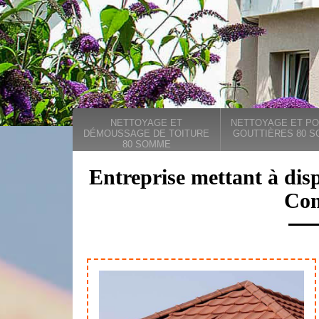
NETTOYAGE ET
NETTOYAGE ET PO
DÉMOUSSAGE DE TOITURE
GOUTTIÈRES 80 
80 SOMME
Entreprise mettant à disp
Con