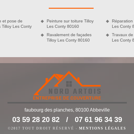
e votre toiture et tuile comme le problème d’étanchéité, la
 le décollage du versant du toit. Si vous sollicitez réaliser des
encore le professionnel qu’il vous faut. Nous sommes prêts à
e et pose de
Peinture sur toiture Tilloy
Réparation d
hésitez pas à nous faire appel.
s Tilloy Les Conty
Les Conty 80160
Les Conty 
Ravalement de façades
Travaux de 
Tilloy Les Conty 80160
Les Conty 
faubourg des planches, 80100 Abbeville
03 59 28 20 82
/
07 61 96 34 39
ités
 qui requiert un savoir-faire solide. En tant que couvreur,
©2017 TOUT DROIT RÉSERVÉ -
MENTIONS LÉGALES