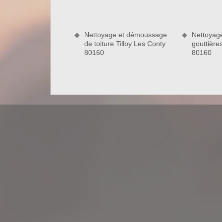
qui vous pouvez vous adresser face au problème d
perte d’isolation, la détérioration de la peinture et
travaux de zinguerie pour votre toit, nous sommes 
Nettoyage et démoussage
Nettoyag
vous servir dans une très bonne condition. Alors, n’
de toiture Tilloy Les Conty
gouttière
80160
80160
La pose de toiture : une de nos spécial
La pose de toiture est une intervention délicate