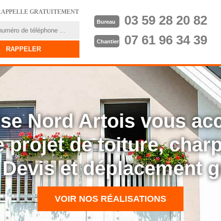
RAPPELLE GRATUITEMENT
03 59 28 20 82
Bureau
07 61 96 34 39
Chantier
rise Nord Artois vous a
 projet de toiture, cha
: Devis et déplacement g
VOIR NOS RÉALISATIONS