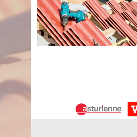
Un couvreur professionnel et expérime
Entreprise de couverture forte de plusieurs années d
son savoir-faire et son professionnalisme. Chaq
adéquat. Vous avez besoin de faire des trava
expérimenté tel que Nord Artois. Quelle que soit l
plus adéquate. De plus, nous pouvons vous garant
attentes et pourrait même vous surprendre.
Couvreur zingueur
Un couvreur est une personne qui travaille dans l