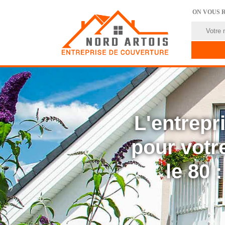
ON VOUS 
L'entrep
pour votre
le 80 