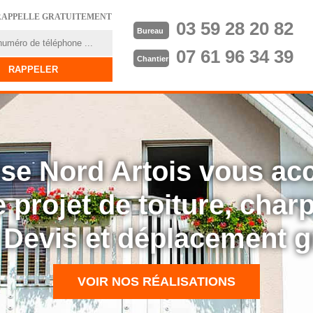
RAPPELLE GRATUITEMENT
03 59 28 20 82
Bureau
07 61 96 34 39
Chantier
rise Nord Artois vous a
 projet de toiture, cha
: Devis et déplacement g
VOIR NOS RÉALISATIONS