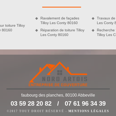
eur. En remettant votre projet entre les mains de notre équipe
nette et plus étanche. Bénéficiez de nos services de qualité
Ravalement de façades
Travaux de 
Tilloy Les Conty 80160
Les Conty 
ur toiture Tilloy
y 80160
Réparation de toiture Tilloy
Recherche f
Les Conty 80160
Tilloy Les 
faubourg des planches, 80100 Abbeville
oiture
03 59 28 20 82
/
07 61 96 34 39
 préparatif d’un projet de nettoyage et démoussage de toiture
n terrain d’entente entre le porteur du projet et le prestataire
©2017 TOUT DROIT RÉSERVÉ -
MENTIONS LÉGALES
us, une démarche sur la demande de devis de nettoyage,