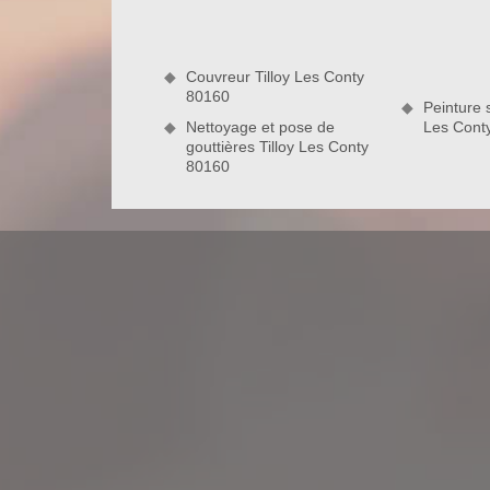
total respect des réglementations qui sont en vigu
d’experts, vous disposerez d’une toiture propre, 
proposés au meilleur prix.
Couvreur Tilloy Les Conty
80160
80160
Peinture s
Nettoyage et pose de
Les Cont
gouttières Tilloy Les Conty
Devis de nettoyage et démoussage de t
Le devis est un élément très indispensable pour le
et de la tuile. C’est un document fait pour trouver u
sur le coût et la durée des travaux. Chez no