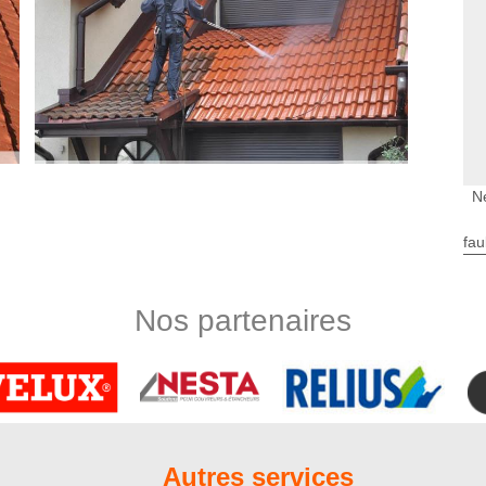
N
terventions de qualité
fau
e et à cause des intempéries, les diverses salissures incluant
oiture. Il est nécessaire de s’en débarrasser, non seulement
s aussi pour éviter les problèmes d’étanchéité. Normalement,
Nos partenaires
toiture une fois par an ; l’idéal serait de le faire deux fois
ement nette et renforcée en étanchéité. Confiez votre projet à
ant l’entreprise Nord Artois
ussage de toiture qui exerce depuis de nombreuses années.
ns et matériels nécessaires pour permettre à votre projet
Autres services
 par nos soins, incluant l’entretien des toits, se font dans un