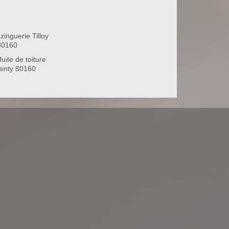
zinguerie Tilloy
80160
uite de toiture
Conty 80160