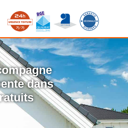
ccompagne
rpente dans
ratuits