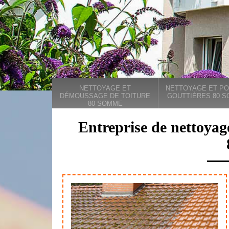
NETTOYAGE ET
NETTOYAGE ET PO
DÉMOUSSAGE DE TOITURE
GOUTTIÈRES 80 
80 SOMME
Entreprise de nettoyag