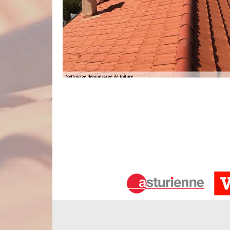
Un résultat impeccable grâce à nos in
Pour résumé le tout, il faut savoir qu’en une anné
les végétaux parasitaires peuvent envahir votre t
pour garder l’esthétique de votre habitation, mai
vous devez procéder à des travaux de démoussage de 
en une année. Le résultat sera une toiture parfait
l’entreprise Nord Artois.
Les plus qui vous attendent en engage
Nous sommes une entreprise de nettoyage et démo
Par conséquent, nous disposons des moyens humai
d’être sur pied. Les travaux de couverture réalisés