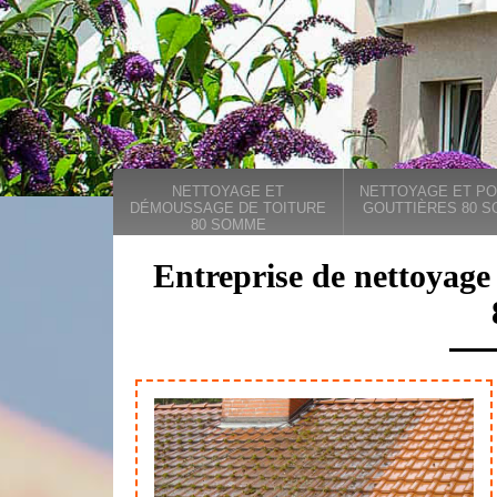
NETTOYAGE ET
NETTOYAGE ET PO
DÉMOUSSAGE DE TOITURE
GOUTTIÈRES 80 
80 SOMME
Entreprise de nettoyage 