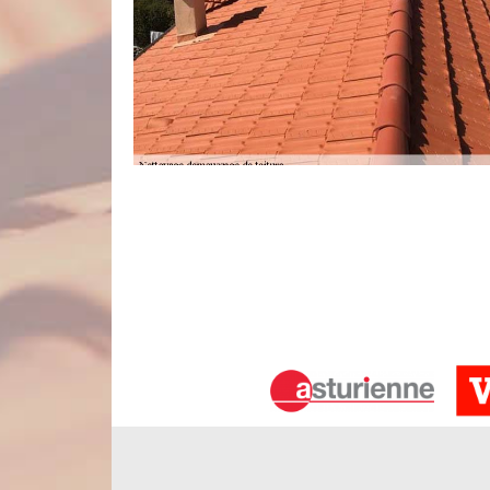
Des interventions suivant les règles de
Pour réussir toute intervention de nettoyage et dé
de procéder étape par étape. Premièrement, nos 
brosse spéciale. Ensuite, ils enlèveront les débri
ils vont appliquer le produit anti-mousse adapté a
avec un nettoyeur à pression moyenne. Finaleme
toiture sur toute la surface de votre revêtement.
Renforcez votre étanchéité toiture av
Pour que la toiture assure pleinement son rôle, il
d’un nettoyage en profondeur de toit et après en
minutieusement l’état de votre matériau de c