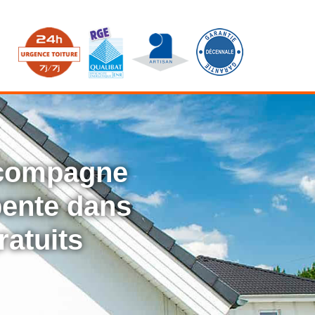
ccompagne
rpente dans
ratuits