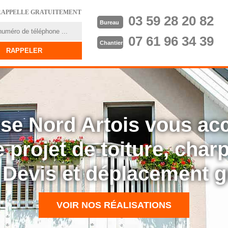
RAPPELLE GRATUITEMENT
03 59 28 20 82
Bureau
07 61 96 34 39
Chantier
rise Nord Artois vous a
 projet de toiture, cha
: Devis et déplacement g
VOIR NOS RÉALISATIONS