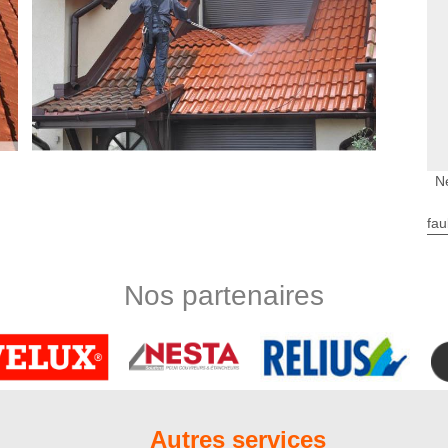
N
 l’art
fau
moussage de toiture à Crouy Saint Pierre, il est indispensable
experts ôteront les plus gros morceaux de mousse avec une
s en nettoyant avec un nettoyeur à basse pression. Après cela,
Nos partenaires
u matériau de couverture puis laisser reposer avant de rincer
nt, nos couvreurs vont pulvériser un produit hydrofuge de
ec le couvreur Nord Artois du 80310
 est indispensable qu’elle soit parfaitement imperméable. Lors
lèvement des mousses, nos couvreurs du 80310 vont vérifier
Autres services
ouvertures. Si les végétaux parasitaires ont caché des