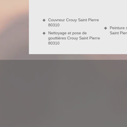
imperfections, en l’occurrence des trous qui peuven
nécessaire pour éviter tous problèmes d’étanchéit
toiture sera réalisé vers la fin des interventions.
Couvreur Crouy Saint Pierre
80310
80310
Peinture 
Nettoyage et pose de
Saint Pie
gouttières Crouy Saint Pierre
Les travaux d’hydrofuge de toiture : u
Il est impératif d’avoir une toiture solide et parf
ainsi que les changements climatiques. Pour s