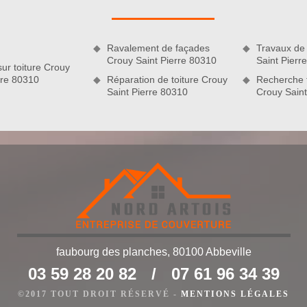
t nuire à l’étanchéité toiture, ils vont tout de suite faire le
é. Pour accentuer leurs actions, un traitement hydrofuge de
Ravalement de façades
Travaux de 
Crouy Saint Pierre 80310
Saint Pierr
sur toiture Crouy
rre 80310
Réparation de toiture Crouy
Recherche f
Saint Pierre 80310
Crouy Saint
faubourg des planches, 80100 Abbeville
ne de nos spécialités
03 59 28 20 82
/
07 61 96 34 39
aitement étanche si vous voulez être préservés des intempéries
’assurer de cette performance, nous ne manquerons pas de
©2017 TOUT DROIT RÉSERVÉ -
MENTIONS LÉGALES