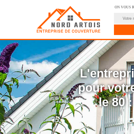
ON VOUS 
L'entrep
pour votre
le 80 