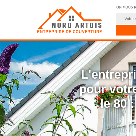
ON VOUS 
L'entrep
pour votre
le 80 