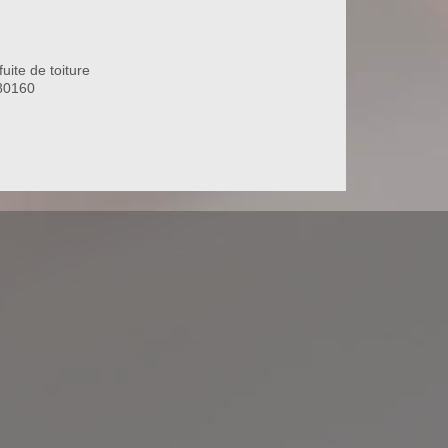
uite de toiture
80160