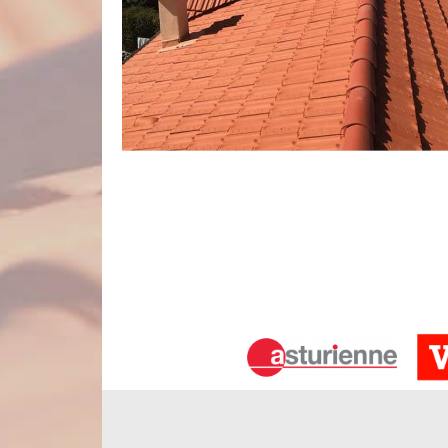
Déplacement gratuit sur notre zone d
Lorsque nous réalisons des interventions de netto
c’est-à-dire dans la ville de Fransures 80160 et s
de nos artisans couvreurs. Vous pouvez donc faire
déplacements de nos couvreurs munis de leurs outi
des frais de déplacement sera valable que vous soy
des tâches.
Entreprise de couverture à Fransures
Sollicitez les services de l’entreprise Nord Artois
démoussage de toiture près de chez vous. Impla