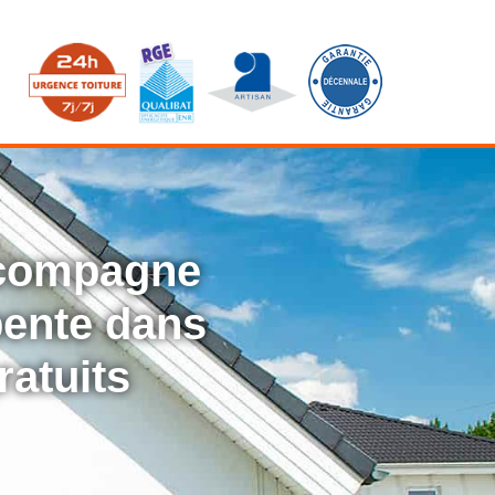
ccompagne
rpente dans
ratuits