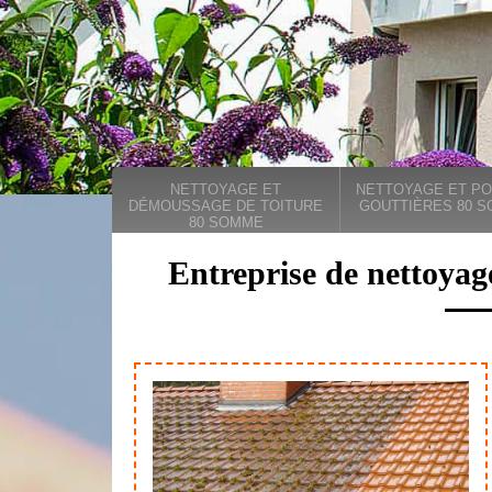
NETTOYAGE ET
NETTOYAGE ET PO
DÉMOUSSAGE DE TOITURE
GOUTTIÈRES 80 
80 SOMME
Entreprise de nettoyag