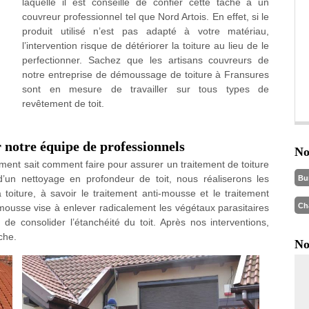
laquelle il est conseillé de confier cette tâche à un
couvreur professionnel tel que Nord Artois. En effet, si le
produit utilisé n’est pas adapté à votre matériau,
l’intervention risque de détériorer la toiture au lieu de le
perfectionner. Sachez que les artisans couvreurs de
notre entreprise de démoussage de toiture à Fransures
sont en mesure de travailler sur tous types de
revêtement de toit.
 notre équipe de professionnels
No
ement sait comment faire pour assurer un traitement de toiture
 d’un nettoyage en profondeur de toit, nous réaliserons les
Bu
 toiture, à savoir le traitement anti-mousse et le traitement
Ch
i-mousse vise à enlever radicalement les végétaux parasitaires
de consolider l’étanchéité du toit. Après nos interventions,
che.
No