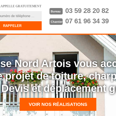
RAPPELLE GRATUITEMENT
03 59 28 20 82
Bureau
07 61 96 34 39
Chantier
rise Nord Artois vous a
 projet de toiture, cha
: Devis et déplacement g
VOIR NOS RÉALISATIONS