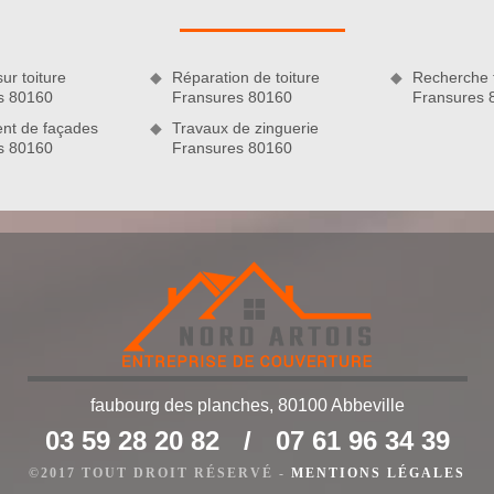
t les professionnels souhaitant entretenir correctement leur
l aspect à votre toiture en lui permettant de retrouver sa
urs années d’activités, nous savons comment procéder pour
z pas à nous confier votre projet.
ur toiture
Réparation de toiture
Recherche f
s 80160
Fransures 80160
Fransures 
nt de façades
Travaux de zinguerie
s 80160
Fransures 80160
faubourg des planches, 80100 Abbeville
s d’entretien de qualité
03 59 28 20 82
/
07 61 96 34 39
s veillons chaque fois à choisir des produits de traitement
©2017 TOUT DROIT RÉSERVÉ -
MENTIONS LÉGALES
t palpable, les produits anti-mousses ainsi que les produits