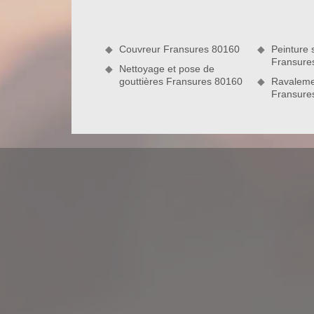
adresse ses prestations à tous les particuliers e
revêtement de toit. Nous allons donner un nouve
propreté et toute sa splendeur. Forte de plusie
nettoyer votre toiture de façon convenable. N’hésite
Couvreur Fransures 80160
Peinture s
Fransure
Nettoyage et pose de
gouttières Fransures 80160
Ravaleme
Fransure
Nous utilisons uniquement des produit
Pour ne pas abîmer votre revêtement de toit, nou
adapté. De plus, pour que le résultat soit vraimen