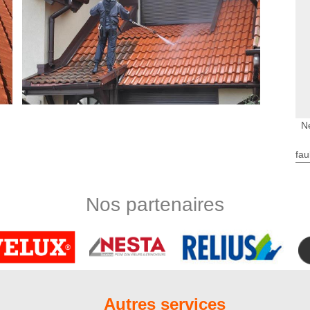
N
e couverture
fau
yage et démoussage de toiture dans notre zone de couverture,
es environs, nous prenons en charge les frais de déplacement
 un peu d’économie puisque vous n’aurez pas à débourser les
Nos partenaires
ls de travail, de leurs équipements et autre. Cette gratuité
ez particulier ou professionnel et quelle que soit l’ampleur
 80160 : Nord Artois
 si vous êtes en quête d’un couvreur spécialisé en nettoyage et
nté dans la ville de Fransures 80160, notre établissement
Autres services