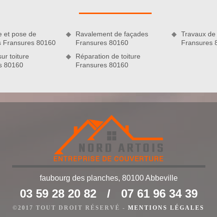
re à votre disposition. Nous disposons du matériel adapté qui,
ais aussi très performant. Tous nos couvreurs savent manier à
rmet de fournir des prestations de qualité.
e et pose de
Ravalement de façades
Travaux de 
es Fransures 80160
Fransures 80160
Fransures 
ur toiture
Réparation de toiture
s 80160
Fransures 80160
faubourg des planches, 80100 Abbeville
re expérimentée du 80160
03 59 28 20 82
/
07 61 96 34 39
 80160, Nord Artois a connu plusieurs années d’expérience et
reur agréé, nous sommes à même de réaliser tous travaux de
©2017 TOUT DROIT RÉSERVÉ -
MENTIONS LÉGALES