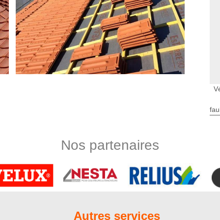
Vé
fau
us pouvons réparer
adre des activités de l’entreprise de recherche fuite de toiture
i vous souhaitez remettre votre toiture en état après que nous
Nos partenaires
tre toit. Nous vous conseillons de ne pas attendre longtemps
ennent plus importants. Pour éviter les problèmes d’infiltration
 votre toiture et d’entretenir correctement votre système
formants pour un résultat parfait
cile. Il convient de faire appel à un couvreur professionnel si
Autres services
s problèmes de fuite de toiture. Si vous habitez à Fransures,