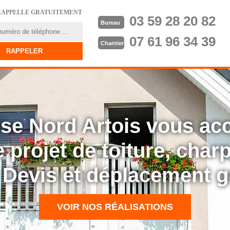
RAPPELLE GRATUITEMENT
03 59 28 20 82
Bureau
07 61 96 34 39
Chantier
rise Nord Artois vous a
 projet de toiture, cha
: Devis et déplacement g
VOIR NOS RÉALISATIONS