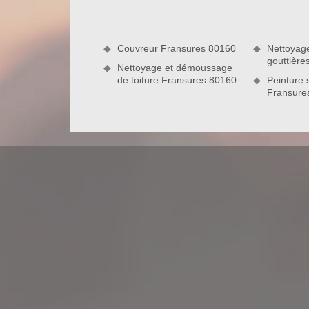
l’entreprise de couverture Nord Artois peut se mett
non seulement est à la pointe de la technologie, m
la perfection leurs outils de travail ; ce qui leur pe
Couvreur Fransures 80160
Nettoyag
gouttièr
Nettoyage et démoussage
de toiture Fransures 80160
Peinture s
Fransure
Nord Artois : entreprise de couvertu
Entreprise de couverture de la ville de Fransures
est dotée de professionnalisme. En tant que couv