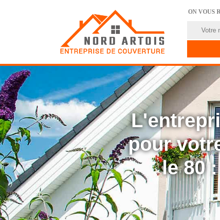
ON VOUS 
L'entrep
pour votre
le 80 