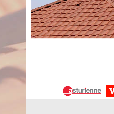
Après détection de la fuite d’eau, no
La réparation de toiture à Fransures entre dans le c
Nord Artois. Vous pouvez solliciter nos services s
ayons aperçu le point de départ de la fuite de vo
pour faire les travaux, avant que les dégâts ne devi
d’eau, ne manquez pas de nettoyer régulièrement
d’évacuation d’eau de pluie.
Des outils de travail innovants et per
Rechercher les fuites de toit n’est pas une tâche fa
vous voulez savoir avec exactitude l’origine de vo