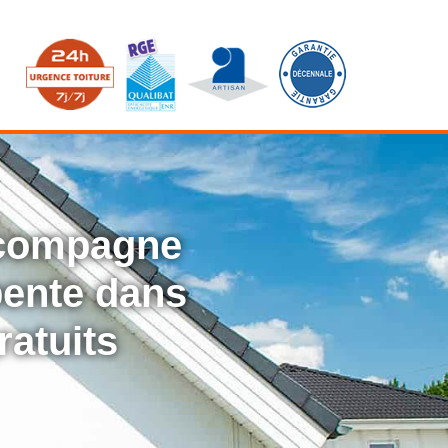
ccompagne
rpente dans
ratuits