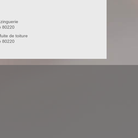
zinguerie
e 80220
uite de toiture
e 80220