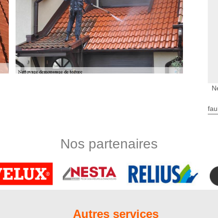
N
re fiable
t tout autre détritus peuvent envahir votre toiture. Il faudrait
fau
ture performante pour longtemps. De plus, un amas de mousse
venir que guérir comme on le dit ! Faites appel à l’entreprise
moussage de toiture à Frettemeule 80220. Nos couvreurs
Nos partenaires
e en adéquation avec votre matériau de couverture. Confiez-
entretien de toit
 Nord Artois met à votre disposition ses services de qualité à
récis pour vos travaux de nettoyage de toiture ? Discutons-en
pport à vos moyens. Effectivement, nous pouvons ajuster nos
Autres services