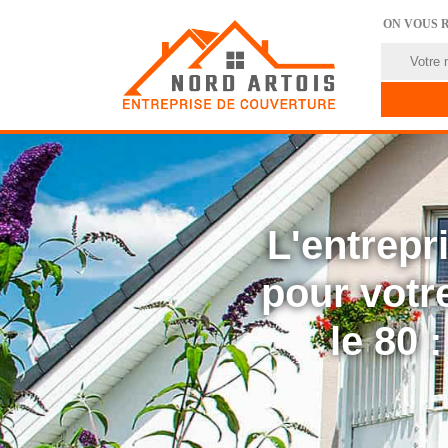
ON VOUS 
L'entrep
pour votre
le 80 