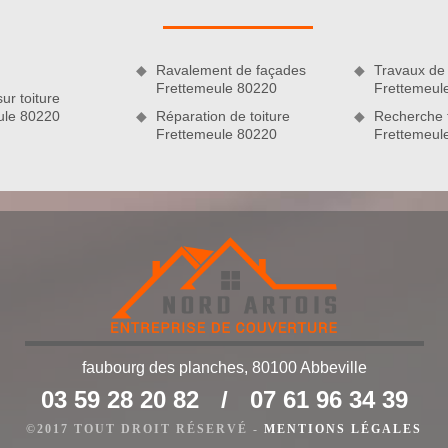
 en soit, nous pouvons vous promettre qu’après les travaux,
, il faut démousser votre toiture au moins une fois par an !
Ravalement de façades
Travaux de 
Frettemeule 80220
Frettemeul
ur toiture
ule 80220
Réparation de toiture
Recherche f
Frettemeule 80220
Frettemeul
faubourg des planches, 80100 Abbeville
des plantes qui abîment la peinture de la toiture. Qui dit
03 59 28 20 82
/
07 61 96 34 39
ers l’humidité. En effet, lorsque la couverture de maison est
ce de la toiture sera mise en péril. Pour éviter ces genres de
©2017 TOUT DROIT RÉSERVÉ -
MENTIONS LÉGALES
n œuvre d’un travail de démoussage de la toiture. Pour cette