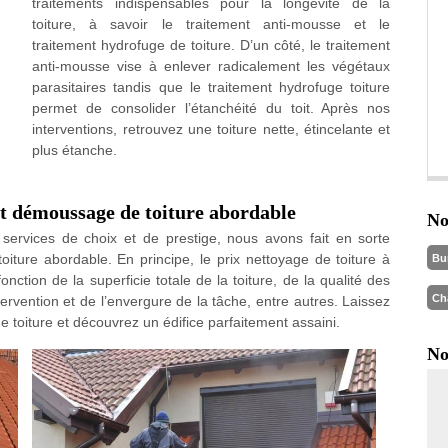
traitements indispensables pour la longévité de la
toiture, à savoir le traitement anti-mousse et le
traitement hydrofuge de toiture. D’un côté, le traitement
anti-mousse vise à enlever radicalement les végétaux
parasitaires tandis que le traitement hydrofuge toiture
permet de consolider l’étanchéité du toit. Après nos
interventions, retrouvez une toiture nette, étincelante et
plus étanche.
et démoussage de toiture abordable
No
ervices de choix et de prestige, nous avons fait en sorte
iture abordable. En principe, le prix nettoyage de toiture à
Bu
nction de la superficie totale de la toiture, de la qualité des
Ch
ntervention et de l’envergure de la tâche, entre autres. Laissez
e toiture et découvrez un édifice parfaitement assaini.
No