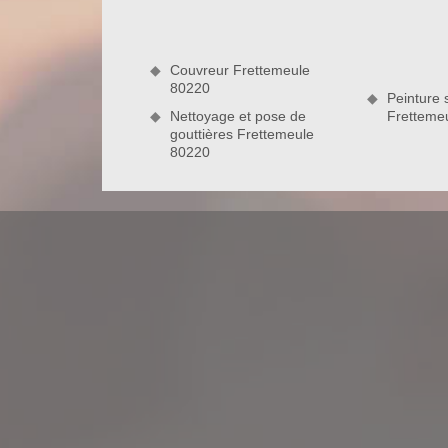
interventions à la mesure du possible. Quoi qu’il
votre toiture sera propre et éclatante. N’oubliez pas
Couvreur Frettemeule
80220
80220
Peinture s
Nettoyage et pose de
Fretteme
gouttières Frettemeule
Démoussage de toit
Les mousses, les algues et les champignons sont 
peinture dit : aspect esthétique et résistance env
abritée par des mousses, la fiabilité de performan
complication, mieux vaut être réglo sur la mise e