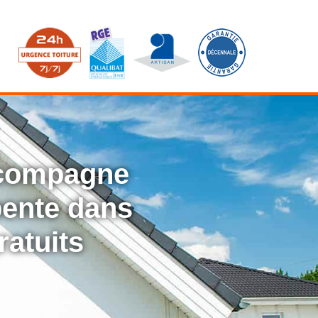
ccompagne
rpente dans
ratuits