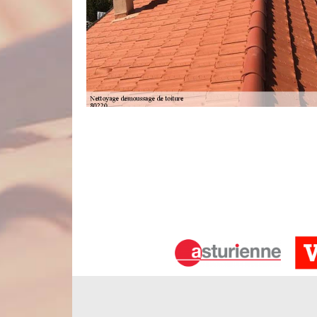
Une entreprise de démoussage de toitu
En une année, les mousses, les algues, les lichens e
s’en débarrasser si vous voulez garder votre toi
peut cacher des imperfections alors, mieux vaut pré
Nord Artois si vous recherchez un couvreur dé
utiliseront des produits de traitement anti-mouss
nous en toute quiétude votre projet.
Couvreur pas cher pour vos travaux d’
Couvreur pas cher à Frettemeule 80220, l’entreprise
un tarif compétitif. Vous avez préparé un budget p
ensemble de la faisabilité de votre projet par ra