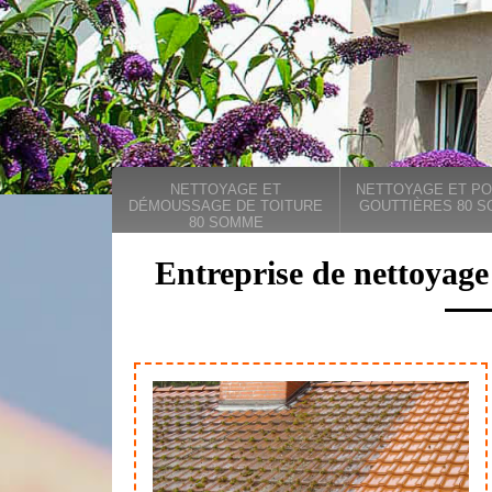
NETTOYAGE ET
NETTOYAGE ET PO
DÉMOUSSAGE DE TOITURE
GOUTTIÈRES 80 
80 SOMME
Entreprise de nettoyage