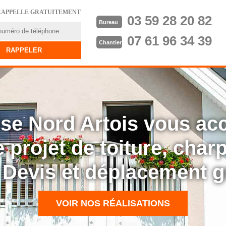
RAPPELLE GRATUITEMENT
03 59 28 20 82
Bureau
07 61 96 34 39
Chantier
rise Nord Artois vous a
 projet de toiture, cha
: Devis et déplacement g
VOIR NOS RÉALISATIONS