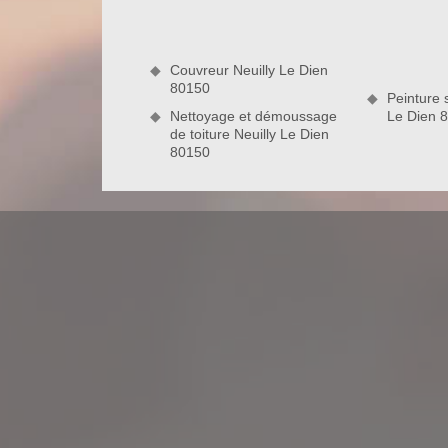
une atteinte absolue des résultats voulus par le cl
C’est gratuit, sans engagement et rapide. Passe
préparer les ressources à mobiliser pour l’exécution
Couvreur Neuilly Le Dien
80150
80150
Peinture s
Nettoyage et démoussage
Le Dien 
de toiture Neuilly Le Dien
Couvreur pour réparation et changem
Chers habitants dans la zone de Neuilly Le Dien 8
que vous désirez faire sa réparation ou la c