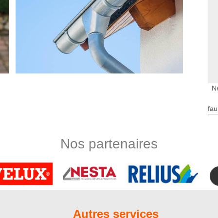
N
fau
os gouttières
ise de couverture Nord Artois peut proposer des services de
l faut toujours se mettre en tête que si votre maison n’a connu
Nos partenaires
est parce que votre dispositif de gouttières a joué pleinement
audrait vérifier son état et prévoir des travaux de réparations.
lèmes de bouchage de gouttière, de fuite et autre. Confiez-
ère
projet pour la gouttière. Il aide en même temps le prestataire
Autres services
on terrain d’entente sur le coût et la durée d’intervention pour