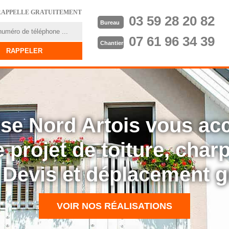
RAPPELLE GRATUITEMENT
03 59 28 20 82
Bureau
07 61 96 34 39
Chantier
rise Nord Artois vous a
 projet de toiture, cha
: Devis et déplacement g
VOIR NOS RÉALISATIONS