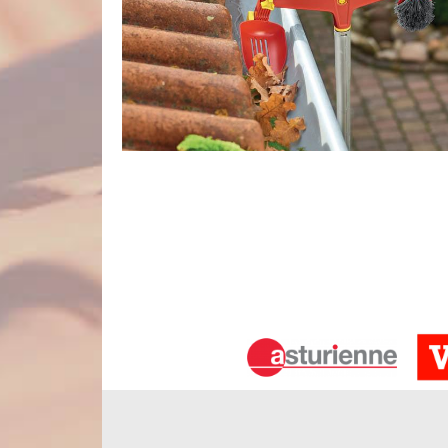
Contactez Nord Artois pour réparer v
En tant que professionnel en zinguerie, l’entrepr
réparation de gouttières à Neuilly Le Dien 80150. I
aucun problème d’infiltration d’eau auparavant, c’
son rôle. Si ce dernier n’est plus en bon état, il f
Nos couvreurs sont en mesure de résoudre des prob
nous votre projet !
Devis gratuit des travaux pour goutti
Le devis est un élément très indispensable pour un 
et le porteur du projet. Le devis sert à trouver un b