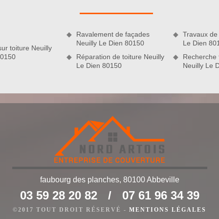
ient. Il n’est pas difficile de procéder une demande de devis.
z-nous votre demande de devis afin que vous puissiez bien
 de votre projet.
Ravalement de façades
Travaux de 
Neuilly Le Dien 80150
Le Dien 80
ur toiture Neuilly
80150
Réparation de toiture Neuilly
Recherche f
Le Dien 80150
Neuilly Le 
faubourg des planches, 80100 Abbeville
ent de gouttière
03 59 28 20 82
/
07 61 96 34 39
0150 et aux environs, si vous avez une gouttière en panne et
hanger, merci de nous appeler. Nous sommes un zingueur
©2017 TOUT DROIT RÉSERVÉ -
MENTIONS LÉGALES