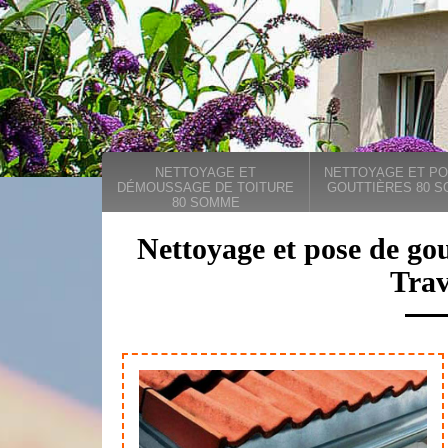
NETTOYAGE ET
NETTOYAGE ET PO
DÉMOUSSAGE DE TOITURE
GOUTTIÈRES 80 
80 SOMME
Nettoyage et pose de gou
Trav