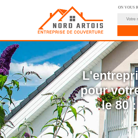
ON VOUS 
L'entrep
pour votre
le 80 