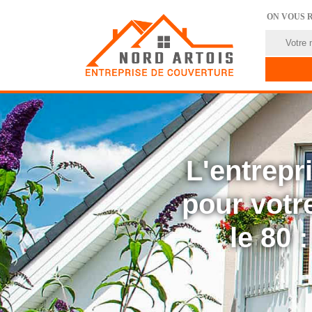
ON VOUS 
L'entrep
pour votre
le 80 