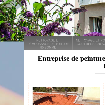
NETTOYAGE ET
NETTOYAGE ET PO
DÉMOUSSAGE DE TOITURE
GOUTTIÈRES 80 
80 SOMME
Entreprise de peinture