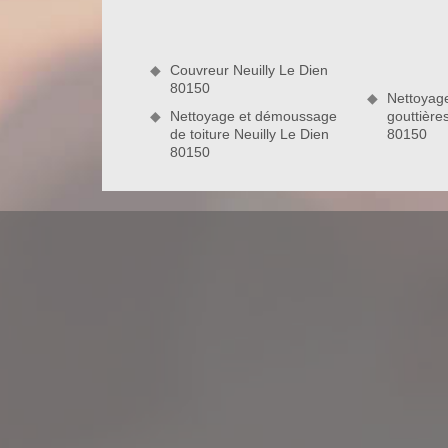
travail ainsi que des produits à appliquer sur votre t
toiture et l’ampleur des tâches à faire, entre autr
jouirez de nos avantages clients. Laissez-nous pren
Couvreur Neuilly Le Dien
80150
80150
Nettoyag
Nettoyage et démoussage
gouttière
de toiture Neuilly Le Dien
80150
Artisan en peinture de toit du 80150 a
Sollicitez les services de l’entreprise de couvert
travaux de peinture de toiture à Neuilly Le Dien 8