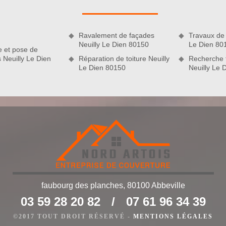
oit. Cette offre est valable quels que soit la superficie de votre
es. De plus, que vous soyez particulier ou professionnel, vous
dre en main votre projet, vous ne le regretterez pas !
Ravalement de façades
Travaux de 
Neuilly Le Dien 80150
Le Dien 80
e et pose de
s Neuilly Le Dien
Réparation de toiture Neuilly
Recherche f
Le Dien 80150
Neuilly Le 
faubourg des planches, 80100 Abbeville
vec l’entreprise Nord Artois
03 59 28 20 82
/
07 61 96 34 39
ure Nord Artois pour prendre en charge la réalisation de vos
0150. Que vous disposiez de toiture en tuile, en ardoise ou en
©2017 TOUT DROIT RÉSERVÉ -
MENTIONS LÉGALES