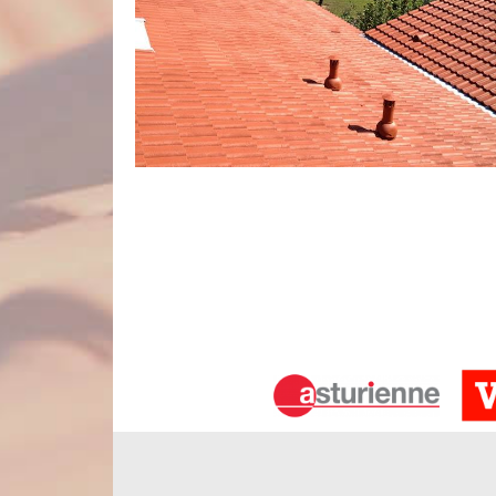
En quoi la peinture sur toiture vous se
La peinture sur toiture est une intervention qui c
nécessaire de peindre votre toit si des marques
remarquez des taches blanches à recouvrir. Grâce 
vie et aura un aspect comme neuf. De plus, les p
édifice. Pour que le résultat soit à la hauteur de 
Artois.
La gratuité des frais de déplacement 
Si vous engagez Nord Artois pour entreprendre vos 
vous bénéficierez de la gratuité des frais de dépl