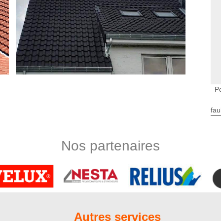
Pe
fau
ra utile ?
ontribuera à la longévité de votre revêtement de toit. Il est
 de pollution ont pris place sur votre matériau ou si vous
Nos partenaires
à une peinture de toit, votre édifice retrouvera une seconde
eintures spéciales toiture renforcent l’étanchéité de votre
vos attentes et de vos besoins, optez pour les services de Nord
de nos couvreurs à Neuilly Le Dien 80150
travaux de peinture sur toiture à Neuilly Le Dien, sachez que
Autres services
acement de notre équipe de couvreurs munie de leurs outils de