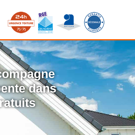
ccompagne
rpente dans
ratuits