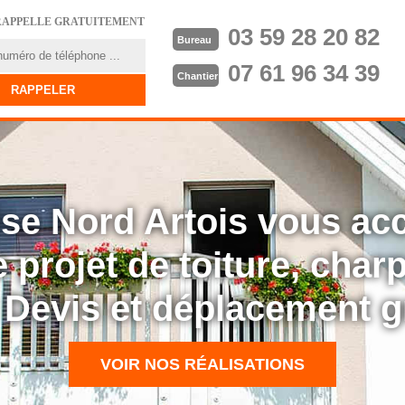
RAPPELLE GRATUITEMENT
03 59 28 20 82
Bureau
07 61 96 34 39
Chantier
rise Nord Artois vous a
 projet de toiture, cha
: Devis et déplacement g
VOIR NOS RÉALISATIONS