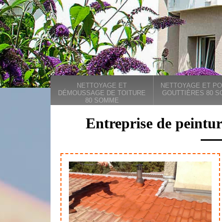
NETTOYAGE ET
NETTOYAGE ET PO
DÉMOUSSAGE DE TOITURE
GOUTTIÈRES 80 
80 SOMME
Entreprise de peintur