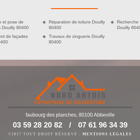
 de qualité, de sorte que votre toiture offre le charme à votre
e et pose de
Réparation de toiture Douilly
Recherche f
s Douilly 80400
80400
Douilly 804
nt de façades
Travaux de zinguerie Douilly
0400
80400
 de couverture
faubourg des planches, 80100 Abbeville
nté, nous sommes en mesure d’assurer des interventions de
03 59 28 20 82
/
07 61 96 34 39
 innovant et performant, nos couvreurs pourront travailler sur
es-nous à même de peindre une toiture en tuiles, une toiture
©2017 TOUT DROIT RÉSERVÉ -
MENTIONS LÉGALES
c, une toiture en bac acier, etc. Grâce à nos interventions,