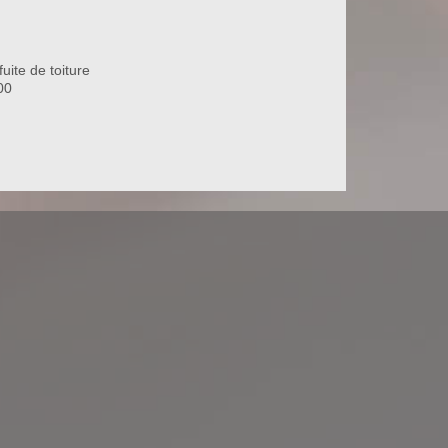
uite de toiture
00