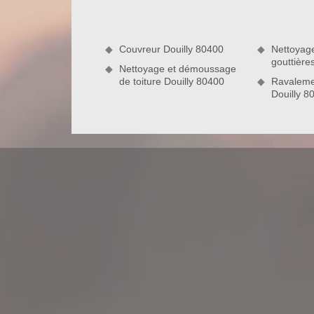
couverture Nord Artois pour fournir des prestations
maison.
Couvreur Douilly 80400
Nettoyag
gouttière
Nettoyage et démoussage
de toiture Douilly 80400
Ravaleme
Douilly 8
Nous pouvons peindre tous matériaux
En tant que couvreur professionnel et expérime
peinture sur toiture sur mesure. Dotés de matériel
tous types de matériau de couverture. Aussi, somm
en ardoise, une toiture en PVC, une toiture en zin