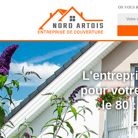
ON VOUS 
L'entrep
pour votre
le 80 