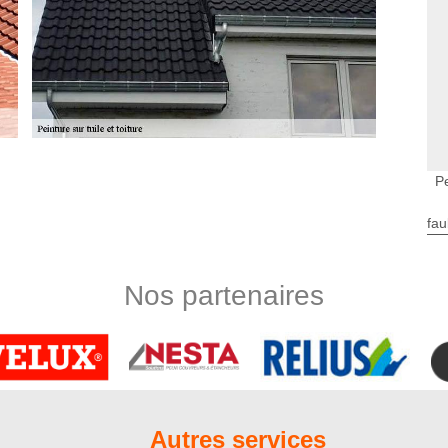
Pe
ture ne sont pas faciles comme on le pense. En effet, diverses
n même du projet. D’abord, nous effectuerons une première
fau
e toit. Ensuite, nous allons nettoyer votre toit au moyen d’un
ettra d’apercevoir les éventuels défauts de la toiture. Le cas
éparation de la toiture. Enfin, nous appliquerons la peinture
Nos partenaires
 peinture de toit
pouvez confier votre projet de peinture sur toiture à notre
inture le plus adapté. Selon vos besoins et votre budget, nous
yuréthane, de la peinture acrylique ou de vernis. Nous
l respect des règles de l’art. Comptez sur l’entreprise de
Autres services