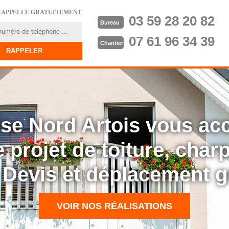
RAPPELLE GRATUITEMENT
03 59 28 20 82
Bureau
07 61 96 34 39
Chantier
rise Nord Artois vous a
 projet de toiture, cha
: Devis et déplacement g
VOIR NOS RÉALISATIONS