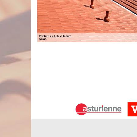
Nos interventions se font sur mesure
Il faut savoir que les travaux de peinture sur toi
opérations sont à faire avant la concrétisatio
descente sur place pour voir de près l’état de votr
nettoyeur à haute pression. Cette action nous perm
échéant, nous procéderons à de petits travaux de r
sur toute la surface du toit.
Nous pouvons manipuler tous types de
Quel que soit votre matériau de couverture, vous 
équipe de couvreurs qui saura choisir le type de pe
sommes en mesure de poser de la peinture pol
appliquerons votre peinture de toit dans un tota