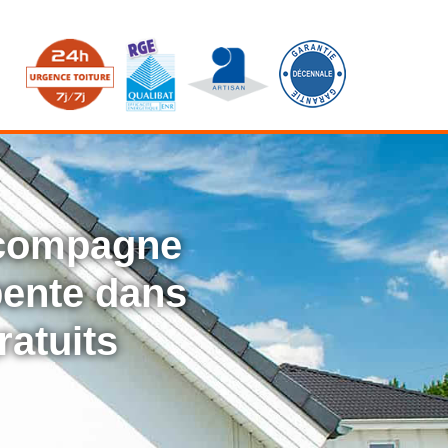
ccompagne
rpente dans
ratuits